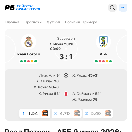
Главная
Прогнозы
Футбол
Боливия. Примера
Завершен
9 Июля 2026,
03:00
Реал Потоси
АББ
3
:
1
Луис Али
9’
Х. Рохас
45+3’
Х. Алипас
26’
Х. Рохас
90+6’
Х. Риоха
52’
А. Сейманди
51’
Ж. Риаскос
75’
1
1.54
X
4.70
2
5.40
Реал Потоси - АББ 9 июля 2026: