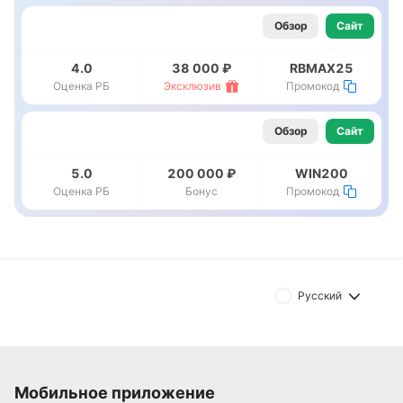
Обзор
Сайт
4.0
38 000 ₽
RBMAX25
Оценка РБ
Эксклюзив
Промокод
Обзор
Сайт
5.0
200 000 ₽
WIN200
Оценка РБ
Бонус
Промокод
Русский
Мобильное приложение