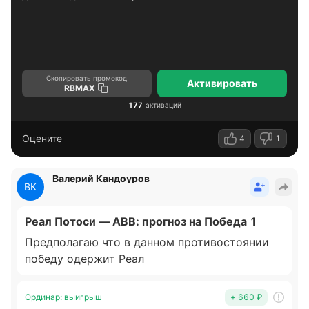
Скопировать промокод
Активировать
RBMAX
177
активаций
Оцените
4
1
Валерий Кандоуров
ВК
Реал Потоси — ABB: прогноз на Победа 1
Предполагаю что в данном противостоянии
победу одержит Реал
Ординар
:
выигрыш
+ 660 ₽