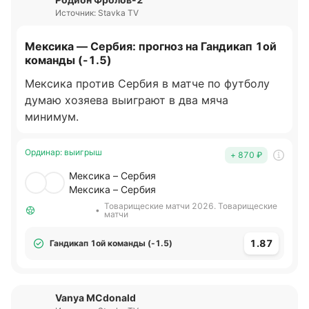
Источник: Stavka TV
Мексика — Сербия: прогноз на Гандикап 1ой
команды (-1.5)
Мексика против Сербия в матче по футболу
думаю хозяева выиграют в два мяча
минимум.
Ординар
:
выигрыш
+ 870
₽
Мексика – Сербия
Мексика – Сербия
Товарищеские матчи 2026. Товарищеские
•
матчи
1.87
Гандикап 1ой команды (-1.5)
Vanya MCdonald