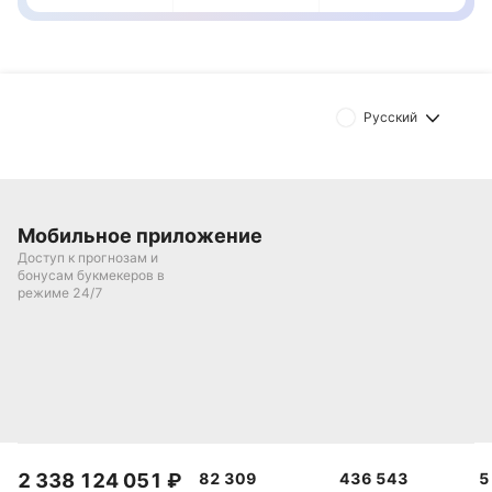
Русский
Мобильное приложение
Доступ к прогнозам и
бонусам букмекеров в
режиме 24/7
2 338 124 051
₽
82 309
436 543
5