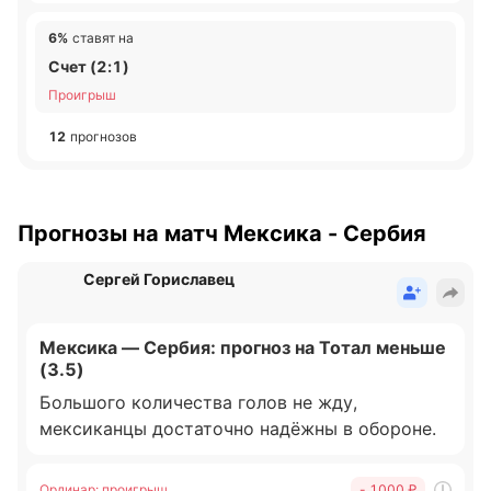
6%
ставят на
Счет (2:1)
Проигрыш
12
прогнозов
Прогнозы на матч Мексика - Сербия
Сергей Гориславец
Мексика — Сербия: прогноз на Тотал меньше
(3.5)
Большого количества голов не жду,
мексиканцы достаточно надёжны в обороне.
Ординар
:
проигрыш
- 1000 ₽