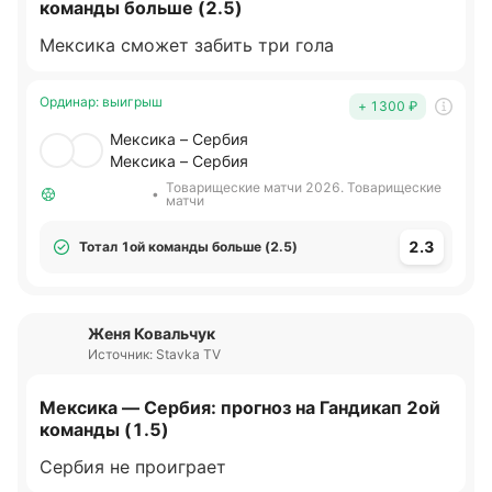
команды больше (2.5)
Мексика сможет забить три гола
Ординар
:
выигрыш
+ 1300
₽
Мексика – Сербия
Мексика – Сербия
Товарищеские матчи 2026. Товарищеские
•
матчи
2.3
Тотал 1ой команды больше (2.5)
Женя Ковальчук
Источник: Stavka TV
Мексика — Сербия: прогноз на Гандикап 2ой
команды (1.5)
Сербия не проиграет