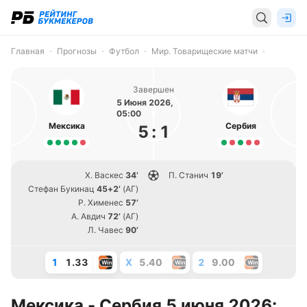
Главная
Прогнозы
Футбол
Мир. Товарищеские матчи
Завершен
5 Июня 2026,
05:00
Мексика
Сербия
5
:
1
Х. Васкес
34’
П. Станич
19’
Стефан Букинац
45+2’
(АГ)
Р. Хименес
57’
А. Авдич
72’
(АГ)
Л. Чавес
90’
1
1.33
X
5.40
2
9.00
Мексика - Сербия 5 июня 2026: