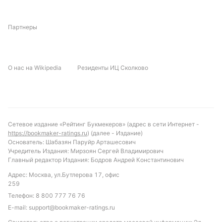
Партнеры
О нас на Wikipedia
Резиденты ИЦ Сколково
Сетевое издание «Рейтинг Букмекеров» (адрес в сети Интернет -
https://bookmaker-ratings.ru
) (далее - Издание)
Основатель: Шабазян Паруйр Арташесович
Учредитель Издания: Мирзоян Сергей Владимирович
Главный редактор Издания: Бодров Андрей Константинович
Адрес: Москва, ул.Бутлерова 17, офис
259
Телефон:
8 800 777 76 76
E-mail:
support@bookmaker-ratings.ru