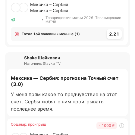
Мексика – Сербия
Мексика – Сербия
Товарищеские матчи 2026. Товарищеские
•
матчи
2.21
Тотал 1ой половины меньше (1)
Shake Шейкович
Источник: Stavka TV
Мексика — Сербия: прогноз на Точный счет
(3.0)
У меня прям какое то предчувствие на этот
счёт. Сербы любят с ним проигрывать
последнее время.
Ординар
:
проигрыш
- 1000
₽
Мексика – Сербия