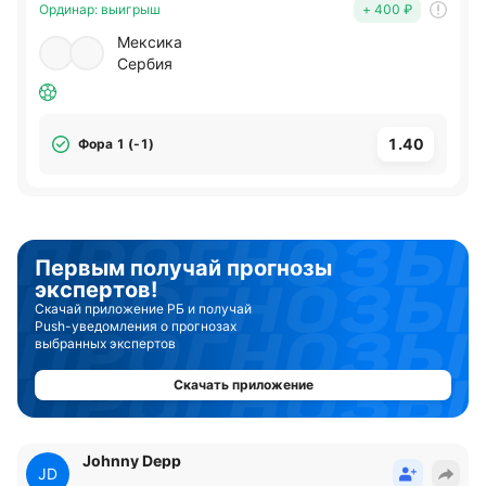
Ординар
:
выигрыш
+ 400 ₽
Мексика
Сербия
1.40
Фора 1 (-1)
Первым получай прогнозы
экспертов!
Скачай приложение РБ и получай
Push-уведомления о прогнозах
выбранных экспертов
Скачать приложение
Johnny Depp
JD