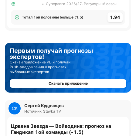
•
Суперлига 2026/27. Регулярный сезон
1.94
Тотал 1ой половины больше (1.5)
Первым получай прогнозы
экспертов!
Скачай приложение РБ и получай
Push-уведомления о прогнозах
выбранных экспертов
Скачать приложение
Сергей Кудрявцев
СК
Источник: Stavka TV
Црвена Звезда — Войводина: прогноз на
Гандикап 1ой команды (-1.5)