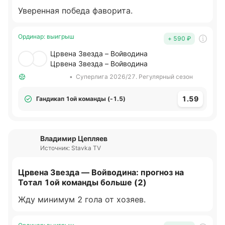
Уверенная победа фаворита.
Ординар
:
выигрыш
+ 590
₽
Црвена Звезда – Войводина
Црвена Звезда – Войводина
•
Суперлига 2026/27. Регулярный сезон
1.59
Гандикап 1ой команды (-1.5)
Владимир Цепляев
Источник: Stavka TV
Црвена Звезда — Войводина: прогноз на
Тотал 1ой команды больше (2)
Жду минимум 2 гола от хозяев.