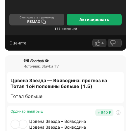
Ну ладно, поехали. Всем удачи и отличного
вечера.
Скопировать промокод
Активировать
RBMAX
177
активаций
Оцените
4
1
𝕯𝕽 𝘍𝘰𝘰𝘵𝘣𝘢𝘭𝘭 ⚽
Источник: Stavka TV
Црвена Звезда — Войводина: прогноз на
Тотал 1ой половины больше (1.5)
Тотал больше
Ординар
:
выигрыш
+ 940
₽
Црвена Звезда – Войводина
Црвена Звезда – Войводина