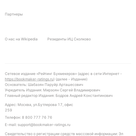
Партнеры
О нас на Wikipedia
Резиденты ИЦ Сколково
Сетевое издание «Рейтинг Букмекеров» (адрес в сети Интернет -
https://bookmaker-ratings.ru
) (далее - Издание)
Основатель: Шабазян Паруйр Арташесович
Учредитель Издания: Мирзоян Сергей Владимирович
Главный редактор Издания: Бодров Андрей Константинович
Адрес: Москва, ул.Бутлерова 17, офис
259
Телефон:
8 800 777 76 76
E-mail:
support@bookmaker-ratings.ru
Свидетельство о регистрации средств массовой информации: Эл