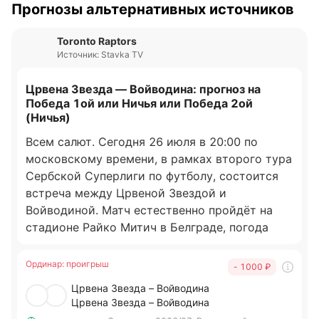
Прогнозы альтернативных источников
Toronto Raptors
Источник: Stavka TV
Црвена Звезда — Войводина: прогноз на
Победа 1ой или Ничья или Победа 2ой
(Ничья)
Всем салют. Сегодня 26 июля в 20:00 по
московскому времени, в рамках второго тура
Сербской Суперлиги по футболу, состоится
встреча между Црвеной Звездой и
Войводиной. Матч естественно пройдёт на
стадионе Райко Митич в Белграде, погода
ожидается не знаю какая, пропал инет.
Црвена Звезда. Тыкаем и смотрим на
Ординар
:
проигрыш
- 1000
₽
стартовый состав хозяев: Матеус, Соль,
Црвена Звезда – Войводина
Стефан Гуда, Эракович, Тикнизян, Элсник,
Црвена Звезда – Войводина
Букари, Костов, Мохаммад, Иванич, Дуарте.