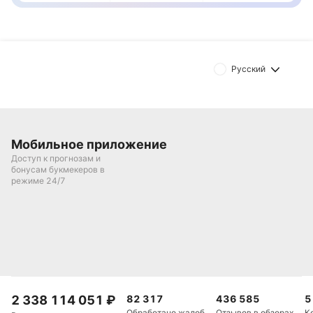
Русский
Мобильное приложение
Доступ к прогнозам и
бонусам букмекеров в
режиме 24/7
2 338 114 051
₽
82 317
436 585
5
Обработано жалоб
Отзывов в обзорах
К