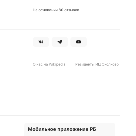
На основании 80 отзывов
О нас на Wikipedia
Резиденты ИЦ Сколково
Мобильное приложение РБ