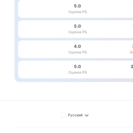
5.0
Оценка РБ
5.0
Оценка РБ
4.0
Оценка РБ
Э
5.0
Оценка РБ
Русский