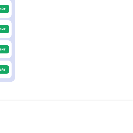
айт
айт
айт
айт