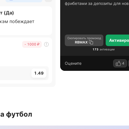
фрибетами за депозиты для но
игроков – RBMAX
т (Да)
рхэм побеждает
Скопировать промокод
Активиро
RBMAX
- 1000 ₽
173
активации
Оцените
4
1.49
на футбол