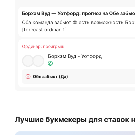
Борхэм Вуд — Уотфорд: прогноз на Обе забью
Оба команда забьют ⚽ есть возможность Бо
[forecast ordinar 1]
Ординар
:
проигрыш
Борхэм Вуд - Уотфорд
Обе забьют (Да)
Лучшие букмекеры для ставок 