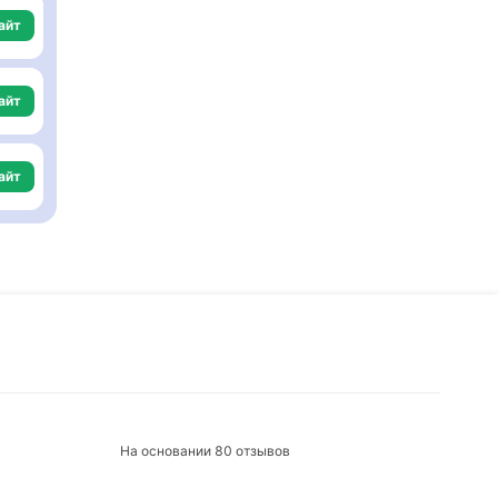
айт
айт
айт
На основании 80 отзывов