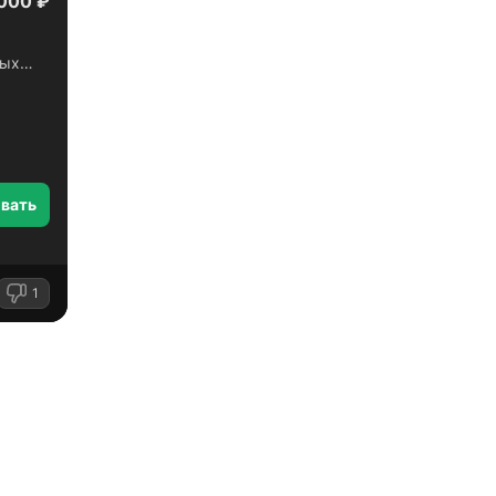
000 ₽
₽
вых
вать
1