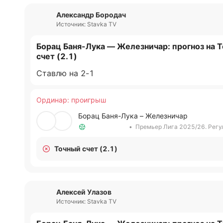
Александр Бородач
Источник: Stavka TV
Борац Баня-Лука — Железничар: прогноз на 
счет (2.1)
Ставлю на 2-1
Ординар
:
проигрыш
Борац Баня-Лука – Железничар
•
Премьер Лига 2025/26. Регу
Точный счет (2.1)
Алексей Улазов
Источник: Stavka TV