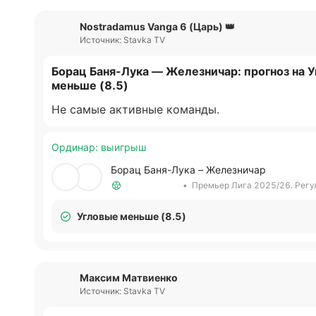
Nostradamus Vanga 6 (Царь) 👑
Источник: Stavka TV
Борац Баня-Лука — Железничар: прогноз на 
меньше (8.5)
Не самые активные команды.
Ординар
:
выигрыш
Борац Баня-Лука – Железничар
•
Премьер Лига 2025/26. Регу
Угловые меньше (8.5)
Максим Матвиенко
Источник: Stavka TV