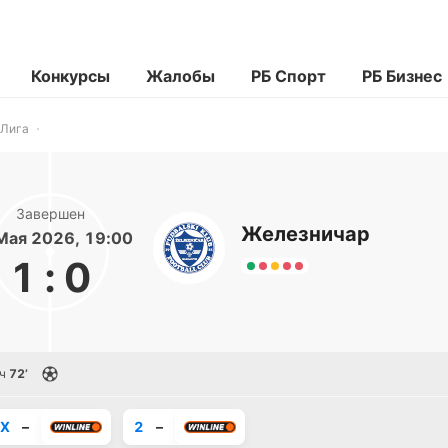
Конкурсы
Жалобы
РБ Спорт
РБ Бизнес
 Лига
Завершен
Железничар
Мая 2026, 19:00
1
:
0
ч
72’
X
–
2
–