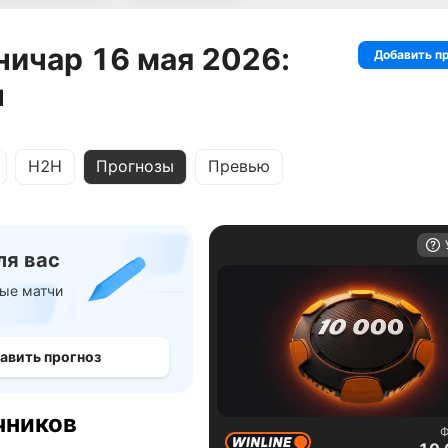
ничар 16 мая 2026:
Добавить п
ч
H2H
Прогнозы
Превью
ля вас
лые матчи
авить прогноз
чников
Ф