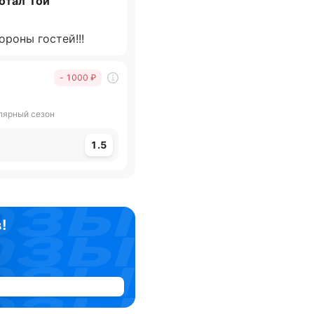
отал 1ой
ороны гостей!!!
- 1000
₽
лярный сезон
1.5
!