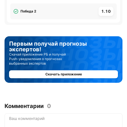
1.10
Победа 2
Первым получай прогнозы
экспертов!
Скачай приложение РБ и получай
Push-уведомления о прогнозах
выбранных экспертов
Скачать приложение
Комментарии
0