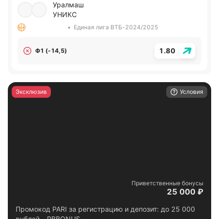
оказался сильнее во всех матчах и одержал
Уралмаш
убедительной разницей минимум в девять
победы на домашней арене со счетом 94:71 и
УНИКС
очков.
85:75, а в гостях – 87:65 и 93:67.
•
Единая лига ВТБ-2024/2025
«Уралмаш» начал сезон не лучшим образом и
в десяти турах добыл лишь четыре победы.
В текущем сезоне команды уже встречались друг
1.80
Ф1 (-14,5)
Одно из шести поражений в текущем
с другом дважды. «УНИКС» одержал победы со
розыгрыше именно от УНИКСа, когда на своей
счетом 76:70 и 100:91.
арене команда разгромно уступила со счетом
65:87.
Эксклюзив
Условия
Где смотреть трансляцию матча Уралмаш —
Хозяев превосходят гостей в классе и начали
УНИКС
сезон намного лучше, к тому же в личных
противостояниях показывают уверенные
Ни один из российских телеканалов или
результаты. Поэтому в предстоящей игре
стриминговых сервисов не проводит прямых
просматривается ставка на комфортную
трансляций матчей НБА. «Яндекс», «Матч ТВ» и
победу УНИКСа с минусовой форой (-14,5).
Okko Спорт не будут показывать эту встречу. Но
[forecast ordinar 1]
вы можете посмотреть бесплатно матч «Уралмаш»
Приветственные бонусы
– «УНИКС» на сайте букмекерской компании
25 000 ₽
«
Winline
». Начало игры – 4 февраля в 17:00 мск.
Промокод PARI за регистрацию и депозит: до 25 000
рублей – RBBONUS