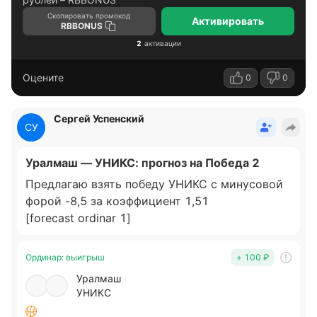
Скопировать промокод
Активировать
Смотреть трансляцию
RBBONUS
2
активации
Обновлено:
Оцените
0
0
Автор
Сергей Успенский
СУ
Екатерина Шишканова
Редактор отдела прогнозов и ставок «РБ»
Уралмаш — УНИКС: прогноз на Победа 2
Предлагаю взять победу УНИКС с минусовой
Специализируется на наполнении страниц матчей
форой -8,5 за коэффициент 1,51
[forecast ordinar 1]
Подписаться
Ординар
:
выигрыш
+ 100 ₽
Уралмаш
УНИКС