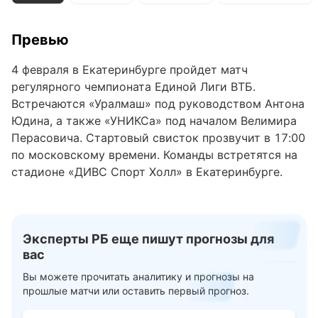
Превью
4 февраля в Екатеринбурге пройдет матч
регулярного чемпионата Единой Лиги ВТБ.
Встречаются «Уралмаш» под руководством Антона
Юдина, а также «УНИКСа» под началом
Велимира
Перасовича. Стартовый свисток прозвучит в 17:00
по московскому времени. Команды встретятся на
стадионе «ДИВС Спорт Холл» в Екатеринбурге.
Прогнозы и коэффициенты на матч
Уралмаш — УНИКС
Эксперты РБ еще пишут прогнозы для
Победа «УНИКСа» в линии букмекерской конторы
вас
Winline
играется с коэффициентом 1,20, что делает
Вы можете прочитать аналитику и прогнозы на
клуб из Казани фаворитом данного поединка.
прошлые матчи или оставить первый прогноз.
Победу «Уралмаша» можно взять за 4,50.