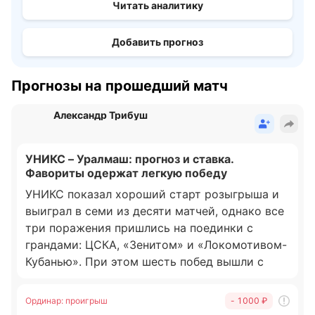
Читать аналитику
В трех из четырех последних очных встречах
между этими командами зашла ставка ТБ (158,5).
Добавить прогноз
В текущем матче такой вариант оценивается
коэффициентом 1,50, а тотал меньше (158,5)
можно взять за 2,40.
Прогнозы на прошедший матч
Александр Трибуш
В букмекерской компании
Winline
также
рассчитали шансы команд с учетом гандикапов. На
«Уралмаш» с форой (+11,5) можно поставить с
УНИКС – Уралмаш: прогноз и ставка.
коэффициентом 1,72, с форой (+10,5) – с кэфом
Фавориты одержат легкую победу
1,80, с форой (+9,5) – с кэфом 1,90, с форой (+8,5)
УНИКС показал хороший старт розыгрыша и
– 2,00. Котировки на Ф2 (-6,5) составили 1,55, на
выиграл в семи из десяти матчей, однако все
Ф2 (-7,5) – 1,64, на Ф2 (-8,5) – 1,72.
три поражения пришлись на поединки с
грандами: ЦСКА, «Зенитом» и «Локомотивом-
Последние матчи Уралмаш — УНИКС
Кубанью». При этом шесть побед вышли с
комфортным отрывом хотя бы в 15 баллов.
В сезоне 2024/2025 «Уралмаш» и «УНИКС»
Кроме того, во всех трех очных встречах с
встречались между собой четыре раза. «УНИКС»
Ординар
:
проигрыш
- 1000 ₽
предстоящим соперником УНИКС победил с