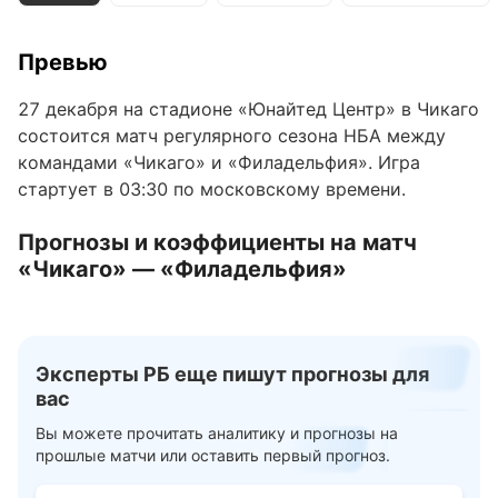
Превью
27 декабря на стадионе «Юнайтед Центр» в Чикаго
состоится матч регулярного сезона НБА между
командами «Чикаго» и «Филадельфия». Игра
стартует в 03:30 по московскому времени.
Прогнозы и коэффициенты на матч
«Чикаго» — «Филадельфия»
Аналитики букмекерской компании
PARI
определили, что статус фаворита будет у
домашней команды. Поставить на победу «Чикаго»
Эксперты РБ еще пишут прогнозы для
можно за коэффициент 1,92. Выигрыш
вас
«Филадельфии» оценивается кэфом 1,93.
Вы можете прочитать аналитику и прогнозы на
прошлые матчи или оставить первый прогноз.
В БК
PARI
рассчитали шансы команд с учетом фор.