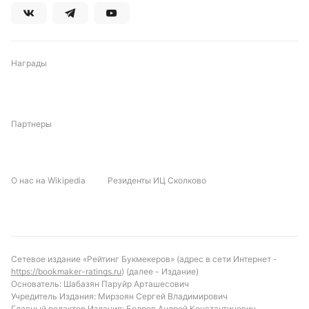
Награды
Партнеры
О нас на Wikipedia
Резиденты ИЦ Сколково
Сетевое издание «Рейтинг Букмекеров» (адрес в сети Интернет -
https://bookmaker-ratings.ru
) (далее - Издание)
Основатель: Шабазян Паруйр Арташесович
Учредитель Издания: Мирзоян Сергей Владимирович
Главный редактор Издания: Бодров Андрей Константинович