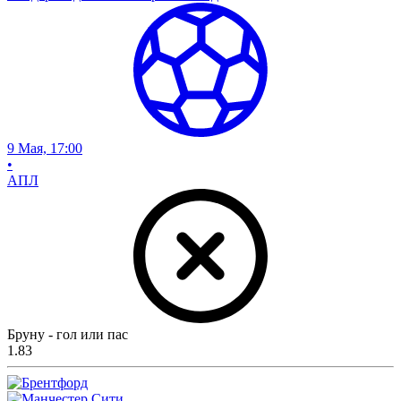
9 Мая, 17:00
•
АПЛ
Бруну - гол или пас
1.83