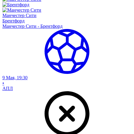
Манчестер Сити
Брентфорд
Манчестер Сити - Брентфорд
9 Мая, 19:30
•
АПЛ