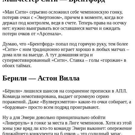
«Ман Сити» серьезно осложнил себе чемпионскую гонку,
потеряв очки с «Эвертоном», причем в моменте, когда все
держал под контролем, ведя в счете. Теперь права на осечку
нет: нужно выигрывать все оставшиеся матчи и ожидать
потери очков от «Арсенала».
Думаю, что «Брентфорд» попал под горячую руку, тем более
«Сити» с ним традиционно играет хорошо в любых матчах –
дома или на выезде. А тут домашняя игра и
супермотивированный «Сити». Ставка – голы «горожан» в
обоих таймах.
Бернли — Астон Вилла
«Бёрнли» лишился шансов на сохранение прописки в АПЛ.
Команда немотивирована, выдает огромную серию
поражений. Даже «Вулверхэмптон» какие-то очки собирает, а
«бордовые» просто всем подряд проигрывают.
Ну а для Эмери довольно принципиально обойти
«Ливерпуль» в гонке за места в Лиге чемпионов. Хотя из этой
зоны уже вряд ли кто-то команду Эмери выкинет: опережение
ближайшего конкурента на 6 очков – это солидный запас.