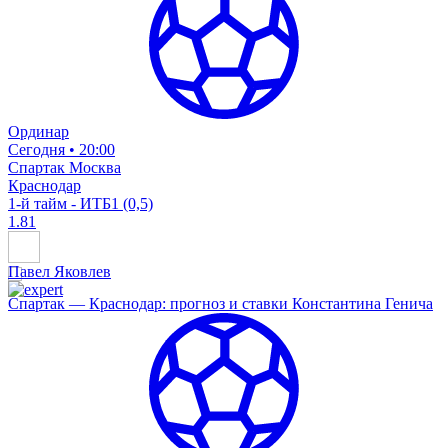
Ординар
Сегодня • 20:00
Спартак Москва
Краснодар
1-й тайм - ИТБ1 (0,5)
1.81
Павел Яковлев
Спартак — Краснодар: прогноз и ставки Константина Генича