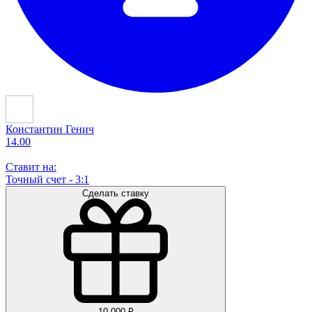
Константин Генич
14.00
Ставит на:
Точный счет - 3:1
Сделать ставку
10 000 ₽