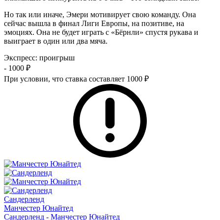
Но так или иначе, Эмери мотивирует свою команду. Она
сейчас вышла в финал Лиги Европы, на позитиве, на
эмоциях. Она не будет играть с «Бёрнли» спустя рукава и
выиграет в один или два мяча.
Экспресс
:
проигрыш
- 1000 ₽
При условии, что ставка составляет 1000 ₽
Сандерленд
Манчестер Юнайтед
Сандерленд - Манчестер Юнайтед