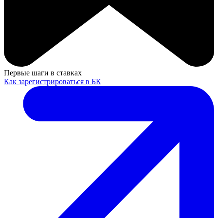
Первые шаги в ставках
Как зарегистрироваться в БК