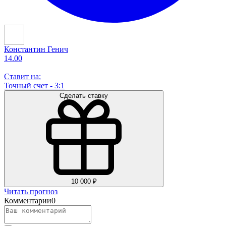
Константин Генич
14.00
Ставит на:
Точный счет - 3:1
Сделать ставку
10 000 ₽
Читать прогноз
Комментарии
0