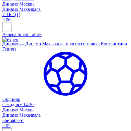
Динамо Москва
Динамо Махачкала
ИТБ2 (1)
3.06
Валера Smart Tables
Динамо — Динамо Махачкала: прогноз и ставка Константина
Генича
Ординар
Сегодня • 14:30
Динамо Москва
Динамо Махачкала
обе забьют
2.05