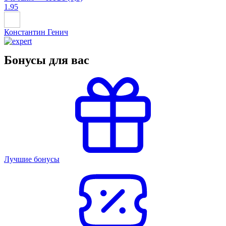
1.95
Константин Генич
Бонусы для вас
Лучшие бонусы