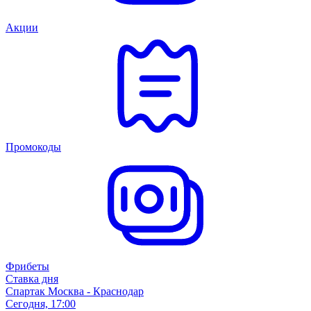
Акции
Промокоды
Фрибеты
Ставка дня
Спартак Москва - Краснодар
Сегодня, 17:00