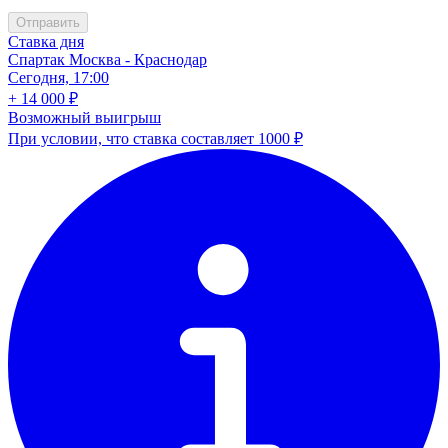
Отправить
Ставка дня
Спартак Москва - Краснодар
Сегодня, 17:00
+ 14 000 ₽
Возможный выигрыш
При условии, что ставка составляет 1000 ₽