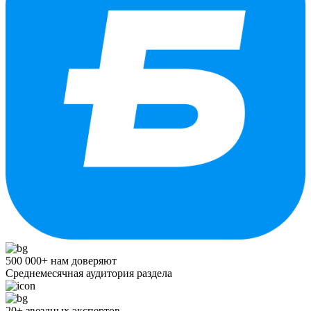
500 000+ нам доверяют
Среднемесячная аудитория раздела
20+ звездных экспертов