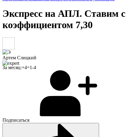
Экспресс на АПЛ. Ставим с
коэффициентом 7,30
Артем Слицкий
За месяц:
+
4
=
1
-
4
Подписаться