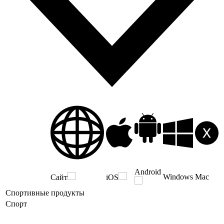
Android
Windows
Mac
Сайт
iOS
Спортивные продукты
Спорт