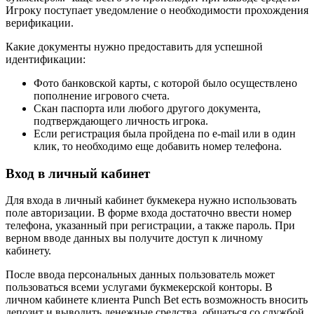
Игроку поступает уведомление о необходимости прохождения
верификации.
Какие документы нужно предоставить для успешной
идентификации:
Фото банковской карты, с которой было осуществлено
пополнение игрового счета.
Скан паспорта или любого другого документа,
подтверждающего личность игрока.
Если регистрация была пройдена по e-mail или в один
клик, то необходимо еще добавить номер телефона.
Вход в личный кабинет
Для входа в личный кабинет букмекера нужно использовать
поле авторизации. В форме входа достаточно ввести номер
телефона, указанный при регистрации, а также пароль. При
верном вводе данных вы получите доступ к личному
кабинету.
После ввода персональных данных пользователь может
пользоваться всеми услугами букмекерской конторы. В
личном кабинете клиента Punch Bet есть возможность вносить
депозит и выводить денежные средства, общаться со службой