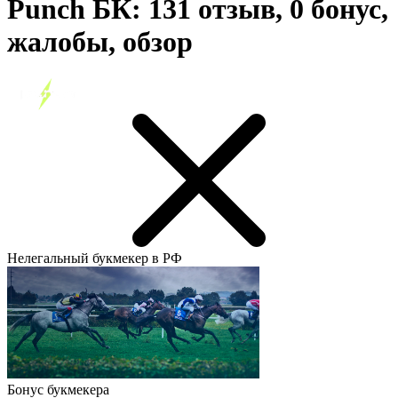
Punch БК: 131 отзыв, 0 бонус,
жалобы, обзор
Нелегальный букмекер в РФ
Бонус букмекера