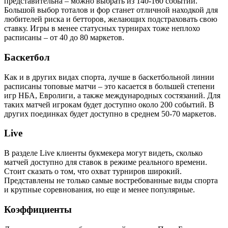
представительна – можно выбрать из 140-160 событий.
Большой выбор тоталов и фор станет отличной находкой для
любителей риска и бетторов, желающих подстраховать свою
ставку. Игры в менее статусных турнирах тоже неплохо
расписаны – от 40 до 80 маркетов.
Баскетбол
Как и в других видах спорта, лучше в баскетбольной линии
расписаны топовые матчи – это касается в большей степени
игр НБА, Евролиги, а также международных состязаний. Для
таких матчей игрокам будет доступно около 200 событий. В
других поединках будет доступно в среднем 50-70 маркетов.
Live
В разделе Live клиенты букмекера могут видеть, сколько
матчей доступно для ставок в режиме реального времени.
Стоит сказать о том, что охват турниров широкий.
Представлены не только самые востребованные виды спорта
и крупные соревнования, но еще и менее популярные.
Коэффициенты