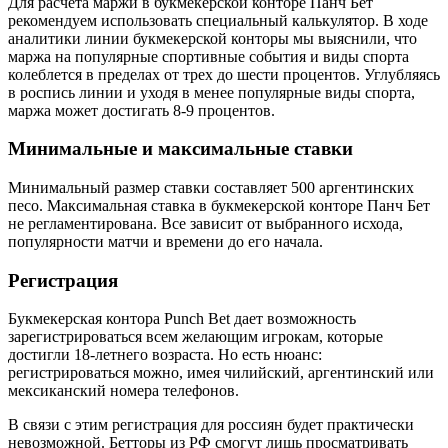
Для расчета маржи в букмекерской конторе Панч Бет
рекомендуем использовать специальный калькулятор. В ходе
аналитики линии букмекерской конторы мы выяснили, что
маржа на популярные спортивные события и виды спорта
колеблется в пределах от трех до шести процентов. Углубляясь
в роспись линии и уходя в менее популярные виды спорта,
маржа может достигать 8-9 процентов.
Минимальные и максимальные ставки
Минимальный размер ставки составляет 500 аргентинских
песо. Максимальная ставка в букмекерской конторе Панч Бет
не регламентирована. Все зависит от выбранного исхода,
популярности матчи и времени до его начала.
Регистрация
Букмекерская контора Punch Bet дает возможность
зарегистрироваться всем желающим игрокам, которые
достигли 18-летнего возраста. Но есть нюанс:
регистрироваться можно, имея чилийский, аргентинский или
мексиканский номера телефонов.
В связи с этим регистрация для россиян будет практически
невозможной. Бетторы из РФ смогут лишь просматривать