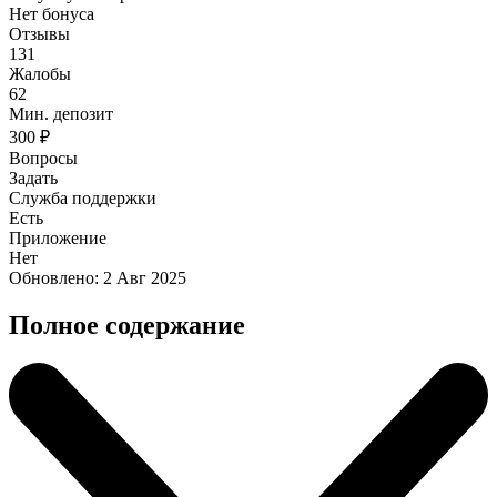
Нет бонуса
Отзывы
131
Жалобы
62
Мин. депозит
300 ₽
Вопросы
Задать
Служба поддержки
Есть
Приложение
Нет
Обновлено:
2 Авг 2025
Полное содержание