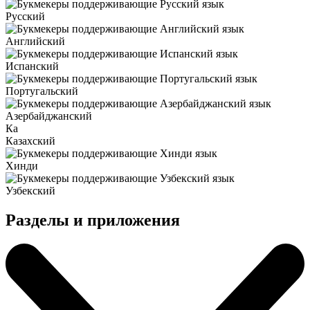
Русский
Английский
Испанский
Португальский
Азербайджанский
Ка
Казахский
Хинди
Узбекский
Разделы и приложения