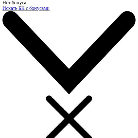
Нет бонуса
Искать БК с бонусами