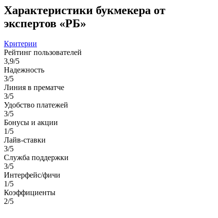
Характеристики букмекера от
экспертов «РБ»
Критерии
Рейтинг пользователей
3,9
/5
Надежность
3
/5
Линия в прематче
3
/5
Удобство платежей
3
/5
Бонусы и акции
1
/5
Лайв-ставки
3
/5
Служба поддержки
3
/5
Интерфейс/фичи
1
/5
Коэффициенты
2
/5