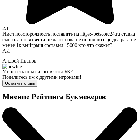
2.1
Имел неосторожность поставить на https://betscore24.ru ставка
сыграла но вывести не дают пока не пополню еще два раза не
менее 1к,выйгрыш составил 15000 кто что скажет?
АИ
Андрей Иванов
У вас есть опыт игры в этой БК?
Поделитесь им с другими игроками!
Оставить отзыв
Мнение Рейтинга Букмекеров