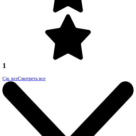
1
См. все
Смотреть все