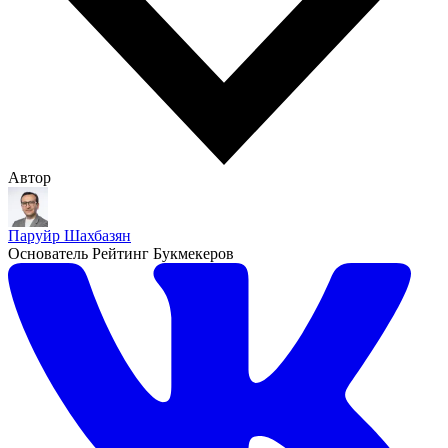
Автор
Паруйр Шахбазян
Основатель Рейтинг Букмекеров