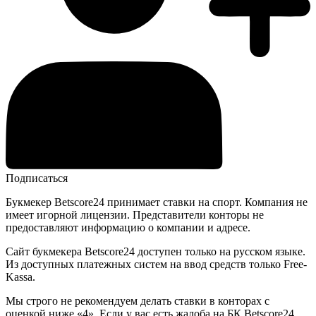
Подписаться
Букмекер Betscore24 принимает ставки на спорт. Компания не
имеет игорной лицензии. Представители конторы не
предоставляют информацию о компании и адресе.
Сайт букмекера Betscore24 доступен только на русском языке.
Из доступных платежных систем на ввод средств только Free-
Kassa.
Мы строго не рекомендуем делать ставки в конторах с
оценкой ниже «4». Если у вас есть жалоба на БК Betscore24,