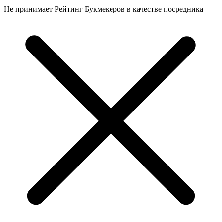
Не принимает Рейтинг Букмекеров в качестве посредника