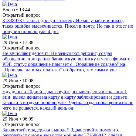
Вчера • 13:44
Открытый вопрос
318389737 закрыт доступ к покеру Не могу зайти в покер,
такая ошибка высвечивается. Писал в почту, Но так и ответ не
получил прошло уже 4 дня
29 Июл • 17:38
Открытый вопрос
Не зачисляют депозит! Не зачисляют депозит, создал
обращение, прикрепил банковскую выписку и чек в формате
PDF, статус обращение прыгает с "Обращение создано" на
"Проверка данных платежа" и обратно, тем самым уве
29 Июл • 10:08
Открытый вопрос
жду деньги 20дней здравствуйте, я вывел деньги с казино 1
вин, вывел деньги на карту а карту заблокировали и деньги
завасли в воздухе прошло уже 19день, создал обращения но не
чего не решается, каждый день од
29 Июл • 06:09
Открытый вопрос
Здравствуйте задержка вывода!! Здравствуйте помогите
разобраться с моим выводом мой айди 371686812, сделал