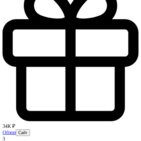
34К ₽
Обзор
Сайт
3