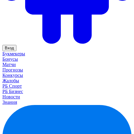
Вход
Букмекеры
Бонусы
Матчи
Прогнозы
Конкурсы
Жалобы
РБ Спорт
РБ Бизнес
Новости
Знания