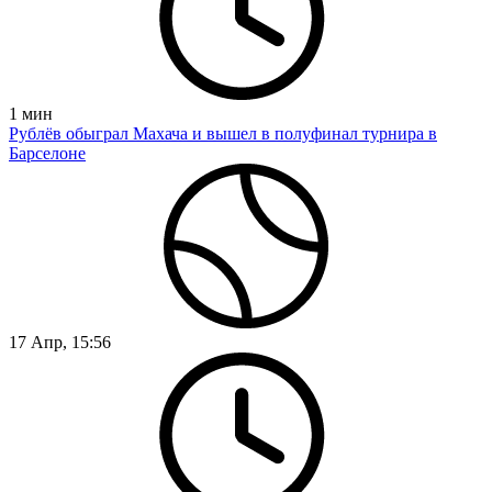
1
мин
Рублёв обыграл Махача и вышел в полуфинал турнира в
Барселоне
17 Апр, 15:56