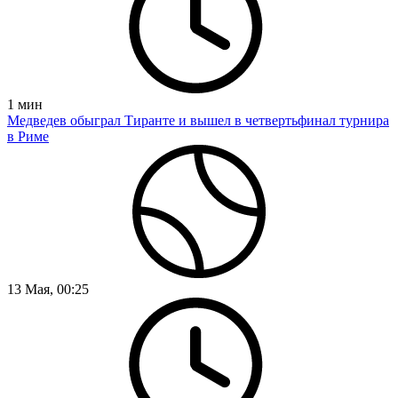
1
мин
Медведев обыграл Тиранте и вышел в четвертьфинал турнира
в Риме
13 Мая, 00:25