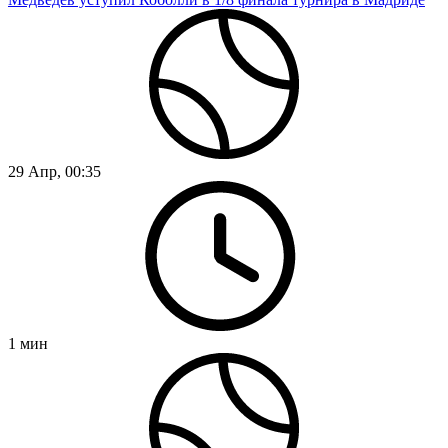
29 Апр, 00:35
1
мин