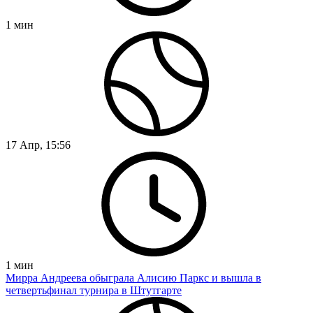
1
мин
17 Апр, 15:56
1
мин
Мирра Андреева обыграла Алисию Паркс и вышла в
четвертьфинал турнира в Штутгарте