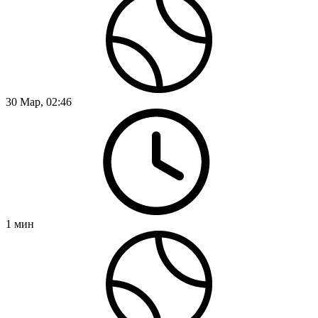
30 Мар, 02:46
1
мин