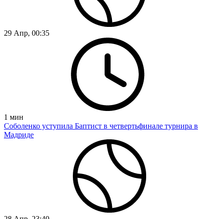
29 Апр, 00:35
1
мин
Соболенко уступила Баптист в четвертьфинале турнира в
Мадриде
28 Апр, 23:40