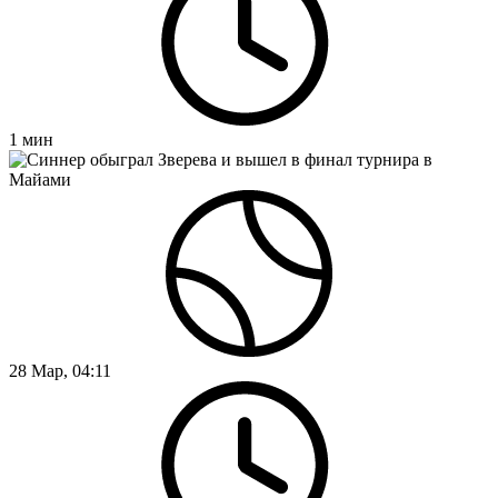
1
мин
28 Мар, 04:11