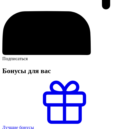
Подписаться
Бонусы для вас
Лучшие бонусы