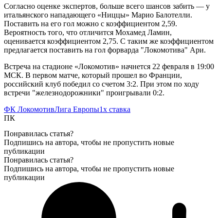
Согласно оценке экспертов, больше всего шансов забить — у
итальянского нападающего «Ниццы» Марио Балотелли.
Поставить на его гол можно с коэффициентом 2,59.
Вероятность того, что отличится Мохамед Ламин,
оценивается коэффициентом 2,75. С таким же коэффициентом
предлагается поставить на гол форварда "Локомотива" Ари.
Встреча на стадионе «Локомотив» начнется 22 февраля в 19:00
МСК. В первом матче, который прошел во Франции,
российский клуб победил со счетом 3:2. При этом по ходу
встречи "железнодорожники" проигрывали 0:2.
ФК Локомотив
Лига Европы
1х ставка
ПК
Понравилась статья?
Подпишись на автора, чтобы не пропустить новые
публикации
Понравилась статья?
Подпишись на автора, чтобы не пропустить новые
публикации