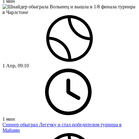
1
мин
1 Апр, 09:10
1
мин
Синнер обыграл Легечку и стал победителем турнира в
Майами