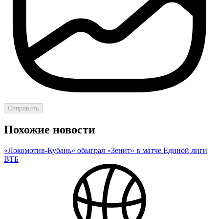
Отправить
Похожие новости
«Локомотив-Кубань» обыграл «Зенит» в матче Единой лиги
ВТБ