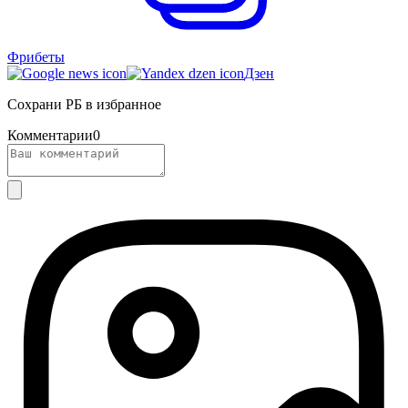
Фрибеты
Дзен
Сохрани РБ в избранное
Комментарии
0