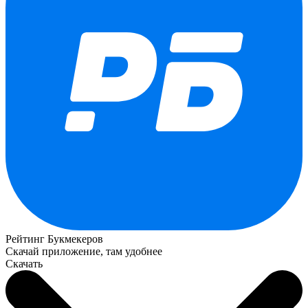
Рейтинг Букмекеров
Скачай приложение, там удобнее
Скачать