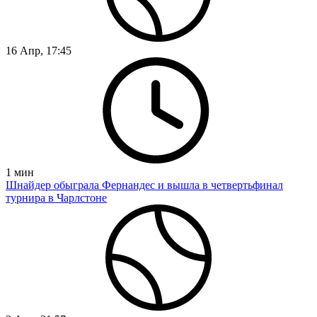
16 Апр, 17:45
1
мин
Шнайдер обыграла Фернандес и вышла в четвертьфинал
турнира в Чарлстоне