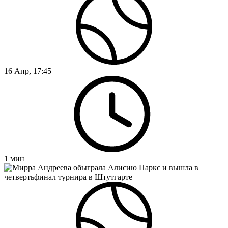
16 Апр, 17:45
1
мин