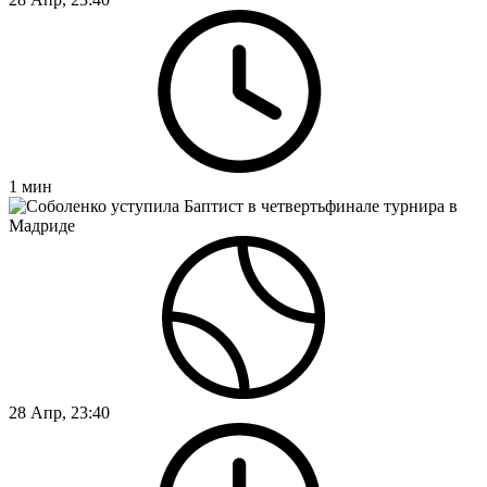
1
мин
28 Апр, 23:40