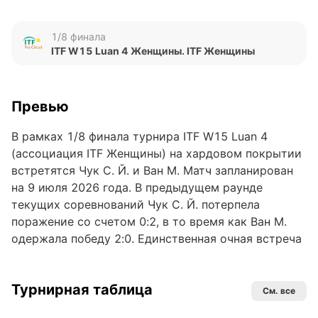
1/8 финала
ITF W15 Luan 4 Женщины. ITF Женщины
Превью
В рамках 1/8 финала турнира ITF W15 Luan 4
(ассоциация ITF Женщины) на хардовом покрытии
встретятся Чук С. Й. и Ван М. Матч запланирован
на 9 июля 2026 года. В предыдущем раунде
текущих соревнований Чук С. Й. потерпела
поражение со счетом 0:2, в то время как Ван М.
одержала победу 2:0. Единственная очная встреча
теннисисток состоялась 18 марта 2026 года и
завершилась победой Ван М. со счетом 2:1 по
Турнирная таблица
сетам.
См. все
Обновлено: