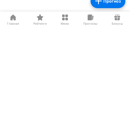
Прогноз
Партнеры
Главная
Рейтинги
Меню
Прогнозы
Бонусы
О нас на Wikipedia
Резиденты ИЦ Сколково
Сетевое издание «Рейтинг Букмекеров» (адрес в сети Интернет -
https://bookmaker-ratings.ru
) (далее - Издание)
Основатель: Шабазян Паруйр Арташесович
Учредитель Издания: Мирзоян Сергей Владимирович
Главный редактор Издания: Бодров Андрей Константинович
Адрес: Москва, ул.Бутлерова 17, офис
259
Телефон:
8 800 777 76 76
E-mail:
support@bookmaker-ratings.ru
Свидетельство о регистрации средств массовой информации: Эл