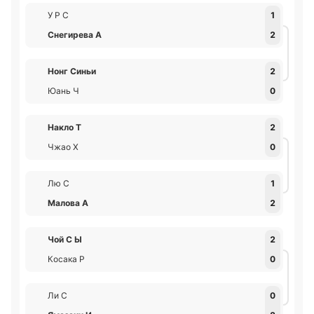
У Р С
1
Снегирева А
2
Нонг Синьи
2
Юань Ч
0
Накло Т
2
Чжао X
0
Лю С
1
Малова А
2
Чой С Ы
2
Косака Р
0
Ли С
0