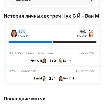
Ямазаки И
2
История личных встреч Чук С Й - Ван М
50%
50%
1 победа
1 победа
ITF W15 Luan 4 Женщины
9 июля 2026
1 : 0
Чук С Й
Ван М
W35 Maanshan
18 марта 2026
2 : 1
Ван М
Чук С Й
Последние матчи