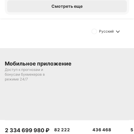
Смотреть еще
Русский
Мобильное приложение
Доступ к прогнозам и
бонусам букмекеров в
режиме 24/7
2 334 699 980
₽
82 222
436 468
5