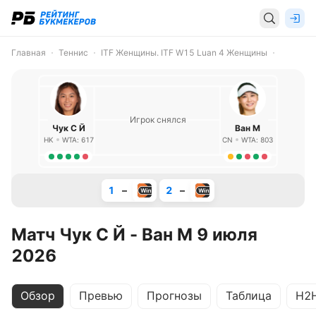
Главная
Теннис
ITF Женщины. ITF W15 Luan 4 Женщины
Игрок снялся
Чук С Й
Ван М
HK
WTA: 617
CN
WTA: 803
1
–
2
–
Матч Чук С Й - Ван М 9 июля
2026
Обзор
Превью
Прогнозы
Таблица
H2