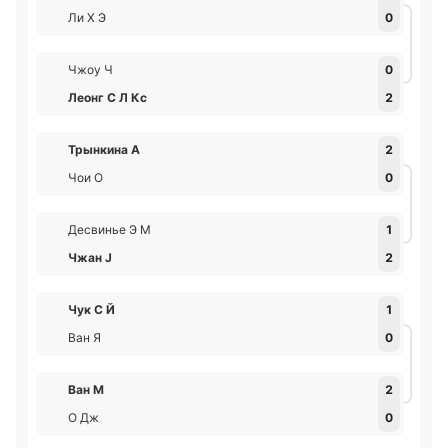
Ли Х Э
0
Чжоу Ч
0
Леонг С Л Кс
2
Трынкина А
2
Чои О
0
Десвинье Э М
1
Чжан J
2
Чук С Й
1
Ван Я
0
Ван М
2
О Дж
0