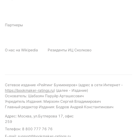
Партнеры
О нас на Wikipedia
Резиденты ИЦ Сколково
Сетевое издание «Рейтинг Букмекеров» (адрес в сети Интернет -
https://bookmaker-ratings.ru
) (далее - Издание)
Основатель: Шабазян Паруйр Арташесович
Учредитель Издания: Мирзоян Сергей Владимирович
Главный редактор Издания: Бодров Андрей Константинович
Адрес: Москва, ул.Бутлерова 17, офис
259
Телефон:
8 800 777 76 76
E-mail:
support@bookmaker-ratings.ru