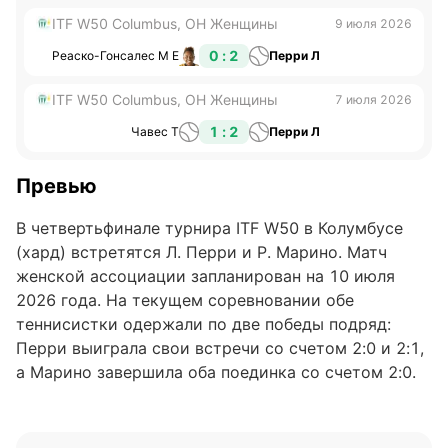
ITF W50 Columbus, OH Женщины
9 июля 2026
0 : 2
Реаско-Гонсалес М Е
Перри Л
ITF W50 Columbus, OH Женщины
7 июля 2026
1 : 2
Чавес Т
Перри Л
Превью
В четвертьфинале турнира ITF W50 в Колумбусе
(хард) встретятся Л. Перри и Р. Марино. Матч
женской ассоциации запланирован на 10 июля
2026 года. На текущем соревновании обе
теннисистки одержали по две победы подряд:
Перри выиграла свои встречи со счетом 2:0 и 2:1,
а Марино завершила оба поединка со счетом 2:0.
Ранее спортсменки не проводили очных матчей,
данных о личных встречах в истории
противостояний нет.