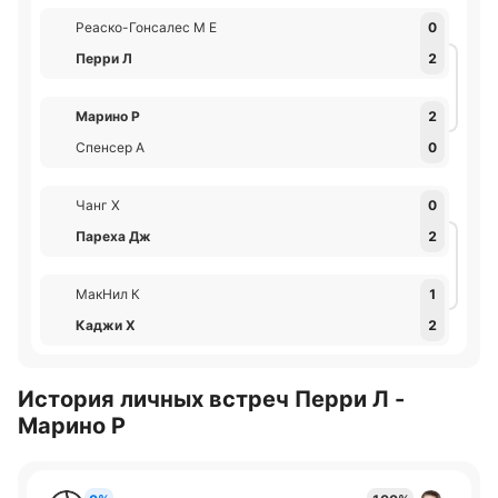
Реаско-Гонсалес М Е
0
Перри Л
2
Марино Р
2
Спенсер А
0
Чанг Х
0
Пареха Дж
2
МакНил К
1
Каджи Х
2
История личных встреч Перри Л -
Марино Р