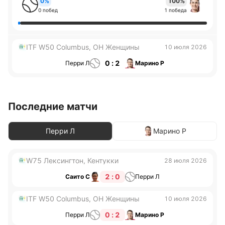
0%
100%
0 побед
1 победа
ITF W50 Columbus, OH Женщины
10 июля 2026
0 : 2
Перри Л
Марино Р
Последние матчи
Перри Л
Марино Р
W75 Лексингтон, Кентукки
28 июля 2026
2 : 0
Саито С
Перри Л
ITF W50 Columbus, OH Женщины
10 июля 2026
0 : 2
Перри Л
Марино Р