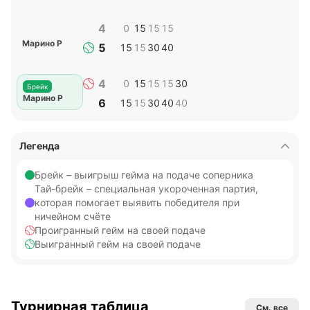
4
0
15
15
15
Марино Р
5
15
15
30
40
4
0
15
15
15
30
Брейк
Марино Р
6
15
15
30
40
40
Легенда
Брейк – выигрыш гейма на подаче соперника
Тай-брейк – специальная укороченная партия,
которая помогает выявить победителя при
ничейном счёте
Проигранный гейм на своей подаче
Выигранный гейм на своей подаче
Турнирная таблица
См. все