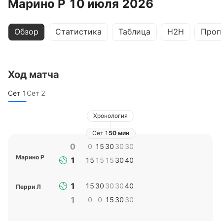
Марино Р 10 июля 2026
Обзор
Статистика
Таблица
H2H
Прог
Ход матча
Сет
1
Сет
2
Хронология
Сет
1
50 мин
0
0
15
30
30
30
Марино Р
1
15
15
15
30
40
1
15
30
30
30
40
Перри Л
1
0
0
15
30
30