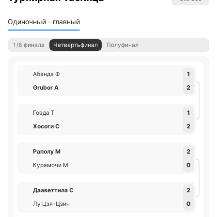
Одиночный - главный
1/8 финала
Четвертьфинал
Полуфинал
Абанда Ф
1
Grubor А
2
Говда Т
1
Хосоги С
2
Раполу М
2
Курамочи М
0
Дааветтила С
2
Лу Цзя-Цзин
0