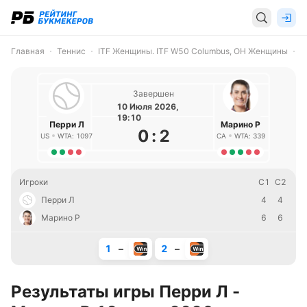
Главная
Теннис
ITF Женщины. ITF W50 Columbus, OH Женщины
Завершен
10 Июля 2026,
19:10
Перри Л
Марино Р
0
:
2
US
WTA: 1097
CA
WTA: 339
Игроки
С1
С2
Перри Л
4
4
Марино Р
6
6
1
–
2
–
Результаты игры Перри Л -