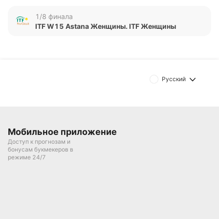
очных поединках, данных о личных встречах нет.
1/8 финала
Обновлено:
ITF W15 Astana Женщины. ITF Женщины
Автор
Дмитрий Разумец
Русский
Подписаться
Мобильное приложение
Доступ к прогнозам и
бонусам букмекеров в
режиме 24/7