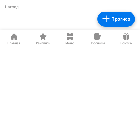
Награды
Прогноз
Партнеры
Главная
Рейтинги
Меню
Прогнозы
Бонусы
О нас на Wikipedia
Резиденты ИЦ Сколково
Сетевое издание «Рейтинг Букмекеров» (адрес в сети Интернет -
https://bookmaker-ratings.ru
) (далее - Издание)
Основатель: Шабазян Паруйр Арташесович
Учредитель Издания: Мирзоян Сергей Владимирович
Главный редактор Издания: Бодров Андрей Константинович
Адрес: Москва, ул.Бутлерова 17, офис
259