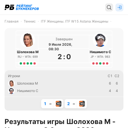
Главная
Теннис
ITF Женщины. ITF W15 Astana Женщины
Завершен
9 Июля 2026,
08:30
Шолохова М
Нишимото С
2
:
0
RU
WTA: 699
JP
WTA: 983
Игроки
С1
С2
Шолохова М
6
6
Нишимото С
4
4
1
–
2
–
Результаты игры Шолохова М -