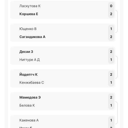
Ласкутова К
0
Коршева Е
2
Ющенко В
1
Сагандикова А
2
Десаи З
2
Ниттуре А Д
1
Йодептч К
2
Кенжибаева С
1
Мамедова Э
2
Белова К
1
Какенова А
1