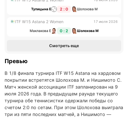
2 : 0
Тупицына Е
Шолохова М
ITF W15 Astana 2 Women
17 июля 2026
0 : 2
Маклакова Е
Шолохова М
Смотреть еще
Превью
В 1/8 финала турнира ITF W15 Astana на хардовом
покрытии встретятся Шолохова М. и Нишимото С.
Матч женской ассоциации ITF запланирован на 9
июля 2026 года. В предыдущем раунде текущего
турнира обе теннисистки одержали победы со
счетом 2:0 по сетам. При этом Шолохова выиграла
три из пяти последних матчей, а Нишимото —
лишь один. Ранее спортсменки не встречались в