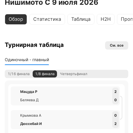
Нишимото С 9 июля 2026
Обзор
Статистика
Таблица
H2H
Прог
Турнирная таблица
См. все
Одиночный - главный
1/16 финала
1/8 финала
Четвертьфинал
Мацуда Р
2
Беляева Д
0
Крымкова А
0
Дюссебай И
2