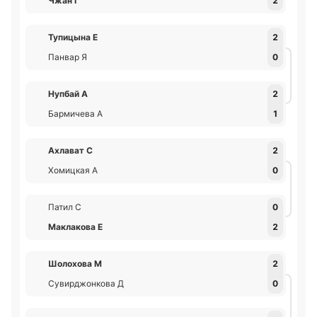
Чжан Г
2
Тупицына Е
2
Панвар Я
0
Нупбай А
2
Бармичева А
1
Ахлават С
2
Хомицкая А
0
Патил С
0
Маклакова Е
2
Шолохова М
2
Сувирджонкова Д
0