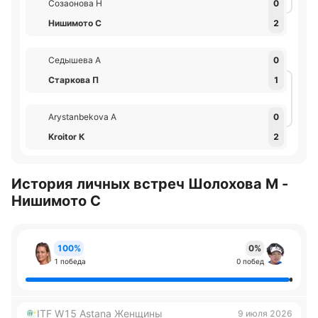
Созаонова Н
0
Нишимото С
2
Седышева А
0
Старкова П
1
Arystanbekova А
0
Kroitor К
2
История личных встреч Шолохова М -
Нишимото С
100%
0%
1 победа
0 побед
ITF W15 Astana Женщины
9 июля 2026