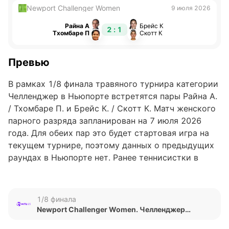
Newport Challenger Women
9 июля 2026
Райна А
Брейс К
2 : 1
Тхомбаре П
Скотт К
Превью
В рамках 1/8 финала травяного турнира категории
Челленджер в Ньюпорте встретятся пары Райна А.
/ Тхомбаре П. и Брейс К. / Скотт К. Матч женского
парного разряда запланирован на 7 июля 2026
года. Для обеих пар это будет стартовая игра на
текущем турнире, поэтому данных о предыдущих
раундах в Ньюпорте нет. Ранее теннисистки в
данных составах друг с другом не встречались,
история очных противостояний отсутствует.
1/8 финала
Обновлено:
Newport Challenger Women. Челленджер
Женщины Парный