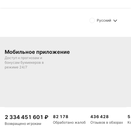
Автор
Александр Трибуш
Русский
Подписаться
Мобильное приложение
Доступ к прогнозам и
бонусам букмекеров в
режиме 24/7
2 334 451 601
₽
82 178
436 428
5
Обработано жалоб
Отзывов в обзорах
К
Возвращено игрокам