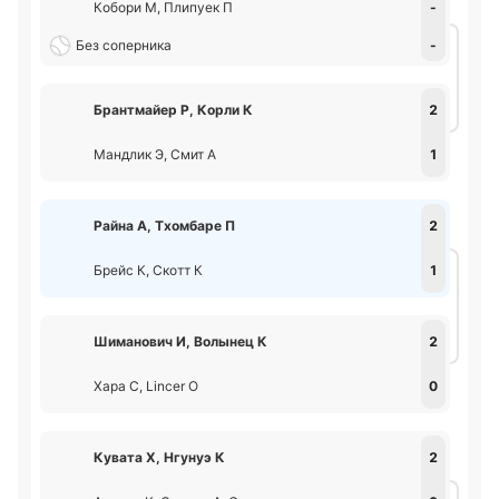
Кобори М, Плипуек П
-
Без соперника
-
Брантмайер Р, Корли К
2
Мандлик Э, Смит А
1
Райна А, Тхомбаре П
2
Брейс К, Скотт К
1
Шиманович И, Волынец К
2
Хара С, Lincer О
0
Кувата Х, Нгунуэ К
2