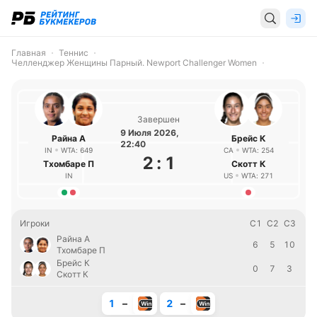
Главная
Теннис
Челленджер Женщины Парный. Newport Challenger Women
Завершен
9 Июля 2026,
Райна А
Брейс К
22:40
IN
WTA: 649
CA
WTA: 254
2
:
1
Тхомбаре П
Скотт К
IN
US
WTA: 271
Игроки
С1
С2
С3
Райна А
6
5
10
Тхомбаре П
Брейс К
0
7
3
Скотт К
1
–
2
–