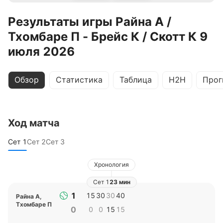
Результаты игры Райна А /
Тхомбаре П - Брейс К / Скотт К 9
июля 2026
Обзор
Статистика
Таблица
H2H
Прог
Ход матча
Сет
1
Сет
2
Сет
3
Хронология
Сет
1
23 мин
1
15
30
30
40
Райна А
,
Тхомбаре П
0
0
0
15
15