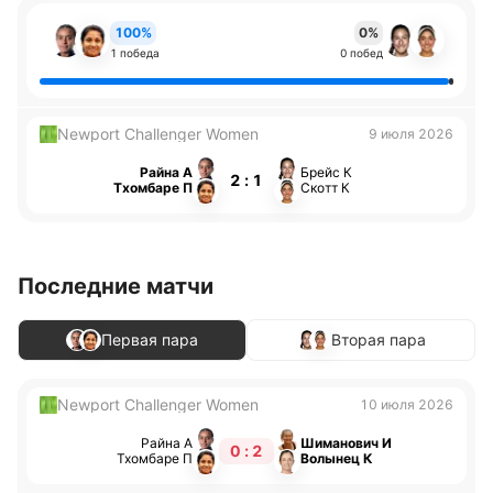
100%
0%
1 победа
0 побед
Newport Challenger Women
9 июля 2026
Райна А
Брейс К
2 : 1
Тхомбаре П
Скотт К
Последние матчи
Первая пара
Вторая пара
Newport Challenger Women
10 июля 2026
Райна А
Шиманович И
0 : 2
Тхомбаре П
Волынец К