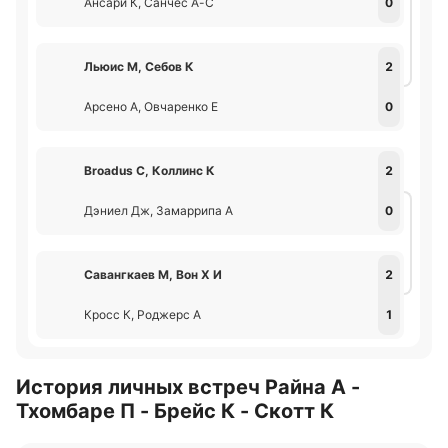
Ансари К, Санчес А-С
0
Льюис М, Себов К
2
Арсено А, Овчаренко Е
0
Broadus С, Коллинс К
2
Дэниел Дж, Замаррипа А
0
Савангкаев М, Вон Х И
2
Кросс К, Роджерс А
1
История личных встреч Райна А -
Тхомбаре П - Брейс К - Скотт К