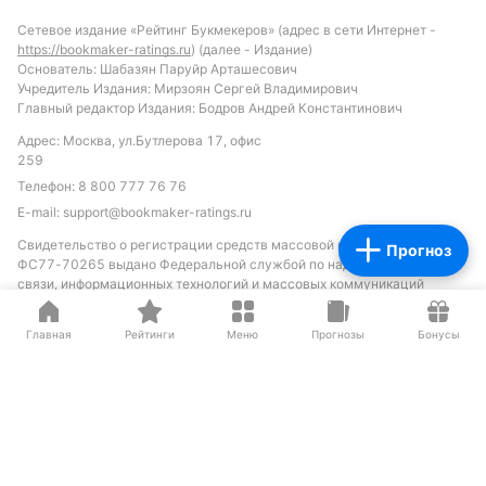
Сетевое издание «Рейтинг Букмекеров» (адрес в сети Интернет -
https://bookmaker-ratings.ru
) (далее - Издание)
Основатель: Шабазян Паруйр Арташесович
Учредитель Издания: Мирзоян Сергей Владимирович
Главный редактор Издания: Бодров Андрей Константинович
Адрес: Москва, ул.Бутлерова 17, офис
259
Телефон:
8 800 777 76 76
E-mail:
support@bookmaker-ratings.ru
Свидетельство о регистрации средств массовой информации: Эл
Прогноз
ФС77-70265 выдано Федеральной службой по надзору в сфере
связи, информационных технологий и массовых коммуникаций
(Роскомнадзора) 10 июля 2017 г.
Все материалы сайта доступны по лицензии
Главная
Рейтинги
Меню
Creative Commons
Прогнозы
Бонусы
Attribution 4.0 International
Вы должны указать имя автора (создателя)
произведения (материала) и стороны атрибуции, уведомление об
авторских правах, название лицензии, уведомление об оговорке и
ссылку на материал, если они предоставлены вместе с материалом.
Играйте осторожно. При признаках
зависимости обратитесь к специалисту