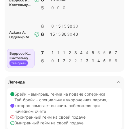
Барросо Кампос А
,
Кастельнуово Л
5
0
0
0
6
0
15
15
30
30
Azkara А
,
6
15
15
30
30
40
Оздемир М
7
1
1
1
2
3
4
4
5
5
5
6
7
Барросо Кампос А
,
Кастельнуово Л
6
0
1
2
2
2
2
3
3
4
5
5
5
Тай-брейк
Легенда
Брейк – выигрыш гейма на подаче соперника
Тай-брейк – специальная укороченная партия,
которая помогает выявить победителя при
ничейном счёте
Проигранный гейм на своей подаче
Выигранный гейм на своей подаче