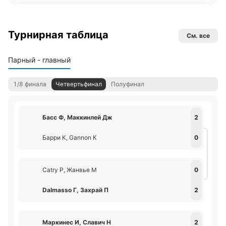
Турнирная таблица
См. все
Парный - главный
1/8 финала
Четвертьфинал
Полуфинал
Басс Ф, Маккинлей Дж
2
Барри К, Gannon К
0
Catry Р, Жанвье М
0
Dalmasso Г, Захрай П
2
Маркинес И, Славич Н
2