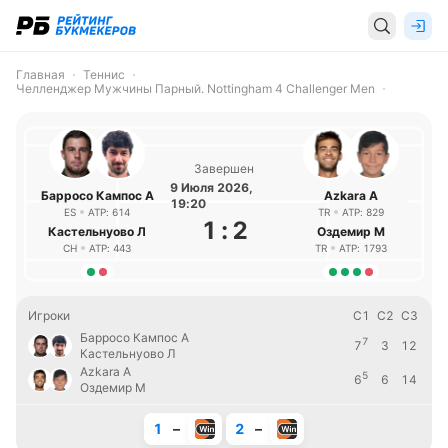
Главная
Теннис
Челленджер Мужчины Парный. Nottingham 4 Challenger Men
Завершен
9 Июля 2026,
Барросо Кампос А
Azkara А
19:20
ES
ATP: 614
TR
ATP: 829
1
:
2
Кастельнуово Л
Оздемир М
CH
ATP: 443
TR
ATP: 1793
Игроки
С1
С2
С3
Барросо Кампос А
7
7
3
12
Кастельнуово Л
Azkara А
5
6
6
14
Оздемир М
1
–
2
–