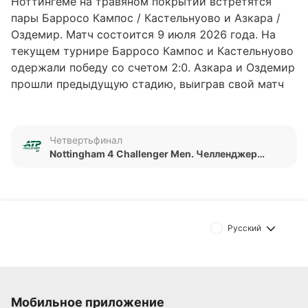
Ноттингеме на травяном покрытии встретятся
пары Барросо Кампос / Кастельнуово и Азкара /
Оздемир. Матч состоится 9 июля 2026 года. На
текущем турнире Барросо Кампос и Кастельнуово
одержали победу со счетом 2:0. Азкара и Оздемир
прошли предыдущую стадию, выиграв свой матч
со счетом 2:1. Ранее данные соперники в очных
встречах не пересекались.
Четвертьфинал
Обновлено:
Nottingham 4 Challenger Men. Челленджер
Мужчины Парный
Автор
Александр Трибуш
Русский
Подписаться
Мобильное приложение