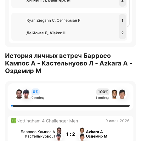
Хигнетт Л, Вальтерс М
2
Ryan Ziegann С, Сеггерман Р
1
Де Йонге Д, Visker Н
2
История личных встреч Барросо
Кампос А - Кастельнуово Л - Azkara А -
Оздемир М
0%
100%
0 побед
1 победа
Nottingham 4 Challenger Men
9 июля 2026
Барросо Кампос А
Azkara А
1 : 2
Кастельнуово Л
Оздемир М