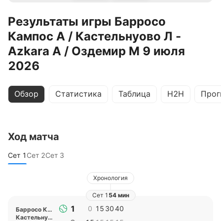
Результаты игры Барросо
Кампос А / Кастельнуово Л -
Azkara А / Оздемир М 9 июля
2026
Обзор
Статистика
Таблица
H2H
Прог
Ход матча
Сет
1
Сет
2
Сет
3
Хронология
Сет
1
54 мин
1
0
15
30
40
Барросо Кампос А
,
Кастельнуово Л