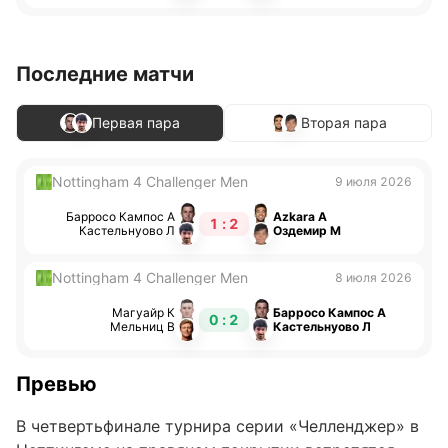
Последние матчи
Первая пара
Вторая пара
Nottingham 4 Challenger Men
9 июля 2026
Барросо Кампос А
Azkara А
1 : 2
Кастельнуово Л
Оздемир М
Nottingham 4 Challenger Men
8 июля 2026
Магуайр К
Барросо Кампос А
0 : 2
Мельниц В
Кастельнуово Л
Превью
В четвертьфинале турнира серии «Челленджер» в