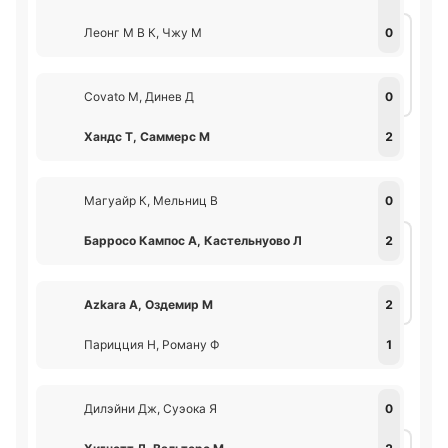
Леонг М В К, Чжу М
0
Covato М, Динев Д
0
Хандс Т, Саммерс М
2
Магуайр К, Мельниц В
0
Барросо Кампос А, Кастельнуово Л
2
Azkara А, Оздемир М
2
Парицция Н, Роману Ф
1
Дилэйни Дж, Суэока Я
0