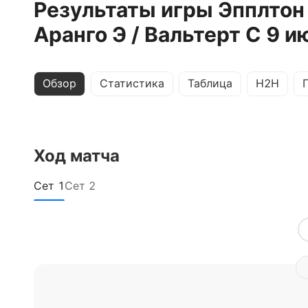
Результаты игры Эпплтон 
Аранго Э / Вальтерт С 9 
Обзор
Статистика
Таблица
H2H
Ход матча
Сет
1
Сет
2