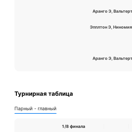
Аранго Э
,
Вальтер
Эпплтон Э
,
Ниномия
Аранго Э
,
Вальтер
Турнирная таблица
Парный - главный
1/8 финала