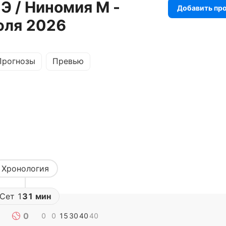
Э / Ниномия М -
Добавить пр
июля 2026
Прогнозы
Превью
Хронология
Сет
1
31 мин
0
0
0
15
30
40
40