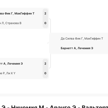
лва Фик Г, МакГиффин Т
2
 Л, Страхова В
0
Да Силва Фик Г, МакГиффин Т
Барнетт А, Лечемия Э
тт А, Лечемия Э
2
е Р, Ли Х Y
0
Э - Ниномия М - Аранго Э - Вальтер