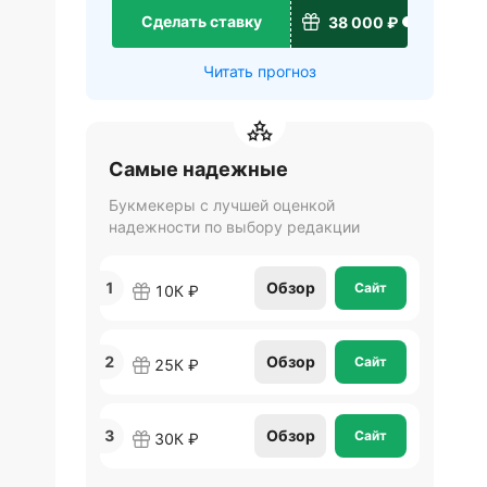
Сделать ставку
38 000 ₽
Читать прогноз
Самые надежные
Букмекеры с лучшей оценкой
надежности по выбору редакции
1
Обзор
Сайт
10К ₽
2
Обзор
Сайт
25К ₽
3
Обзор
Сайт
30К ₽