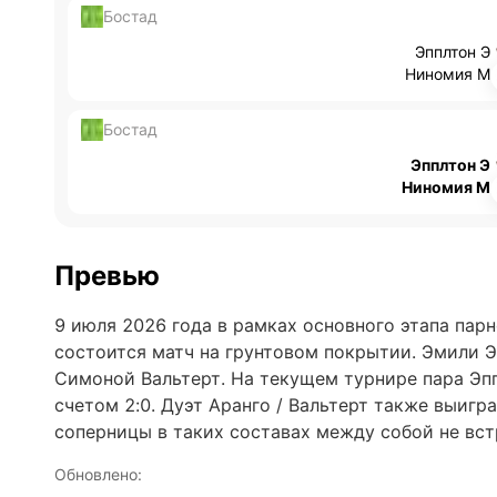
Бостад
Эпплтон Э
Ниномия М
Бостад
Эпплтон Э
Ниномия М
Превью
9 июля 2026 года в рамках основного этапа пар
состоится матч на грунтовом покрытии. Эмили 
Симоной Вальтерт. На текущем турнире пара Эпп
счетом 2:0. Дуэт Аранго / Вальтерт также выигр
соперницы в таких составах между собой не вст
Обновлено: