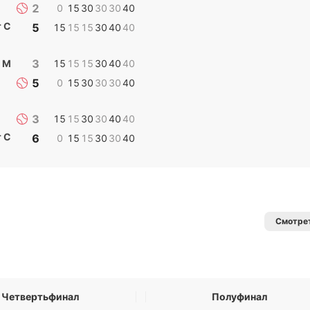
2
0
15
30
30
30
40
т С
5
15
15
15
30
40
40
3
 М
15
15
15
30
40
40
5
0
15
30
30
30
40
3
15
15
30
30
40
40
т С
6
0
15
15
30
30
40
Смотрет
Четвертьфинал
Полуфинал