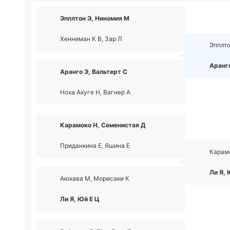
Эпплтон Э, Ниномия М
2
Хеннеман К В, Зар Л
0
Эпплто
Аранго
Аранго Э, Вальтерт С
2
Ноха Акуге Н, Вагнер А
1
Карамоко Н, Семенистая Д
2
Приданкина Е, Яшина Е
1
Карам
Ли Я, 
Аюкава М, Морисаки К
0
Ли Я, Юй Е Ц
2