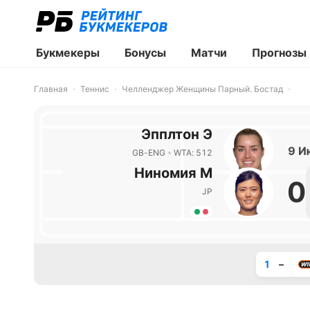
Букмекеры
Бонусы
Матчи
Прогнозы
Главная
Теннис
Челленджер Женщины Парный. Бостад
Эпплтон Э
9 И
GB-ENG
WTA: 512
Ниномия М
0
JP
1
–