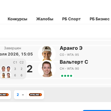
Конкурсы
Жалобы
РБ Спорт
РБ Бизнес
Аранго Э
Завершен
юля 2026, 15:05
CO
WTA: 95
Вальтерт С
С1
С2
2
CH
WTA: 90
3
2
6
6
2
–