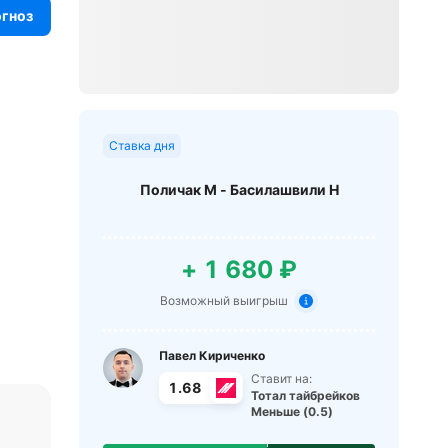
огноз
Ставка дня
Поличак М - Басилашвили Н
+ 1 680 ₽
Возможный выигрыш
Павел Кириченко
Ставит на:
1.68
Тотал тайбрейков
Меньше (0.5)