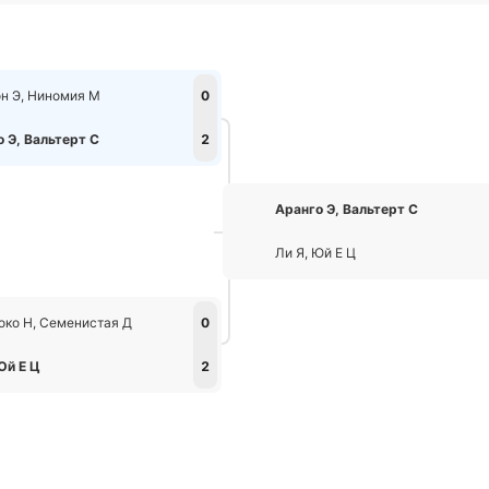
н Э, Ниномия М
0
 Э, Вальтерт С
2
Аранго Э, Вальтерт С
Ли Я, Юй Е Ц
око Н, Семенистая Д
0
Юй Е Ц
2