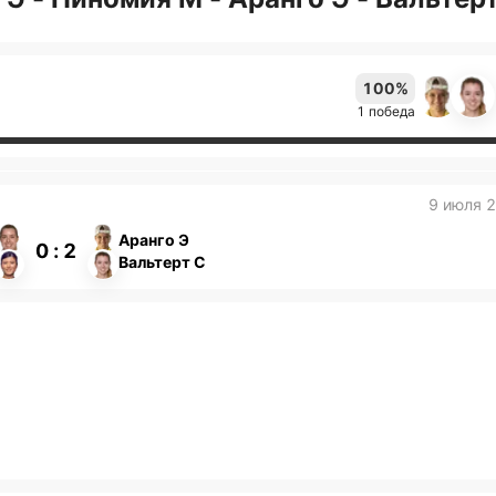
100%
1 победа
9 июля 
Аранго Э
0 : 2
Вальтерт С