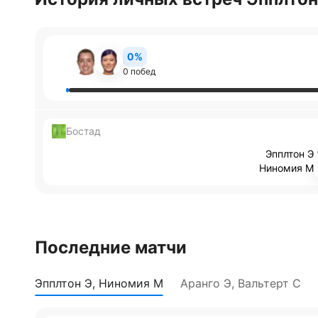
0%
0 побед
Бостад
Эпплтон Э
Ниномия М
Последние матчи
Эпплтон Э, Ниномия М
Аранго Э, Вальтерт С