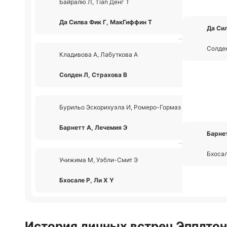
Байралю Л, Tian Денг T
1
Да Силва Фик Г, МакГиффин Т
2
Да Си
Солден
Кладивова А, Лабуткова А
0
Солден Л, Страхова В
2
Бурильо Эскорихуэла И, Ромеро-Гормаз Л
0
Барнетт А, Лечемия Э
2
Барне
Бхосал
Учижима М, Уэбли-Смит Э
1
Бхосале Р, Ли Х Y
2
История личных встреч Эпплтон 