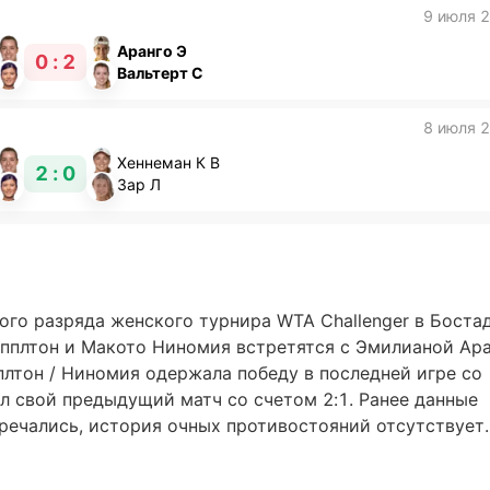
9 июля 
Аранго Э
0 : 2
Вальтерт С
8 июля 
Хеннеман К В
2 : 0
Зар Л
ного разряда женского турнира WTA Challenger в Боста
Эпплтон и Макото Ниномия встретятся с Эмилианой Ара
лтон / Ниномия одержала победу в последней игре со
ал свой предыдущий матч со счетом 2:1. Ранее данные
речались, история очных противостояний отсутствует.