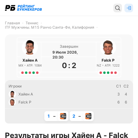
Главная
Теннис
ITF Мужчины. M15 Ранчо Санта-Фе, Калифорния
Завершен
9 Июля 2026,
20:30
Хайен А
Falck Р
0
:
2
MX
ATP: 1084
NZ
ATP: 1222
Игроки
С1
С2
Хайен А
3
4
Falck Р
6
6
1
–
2
–
Результаты игры Хайен А - Falck