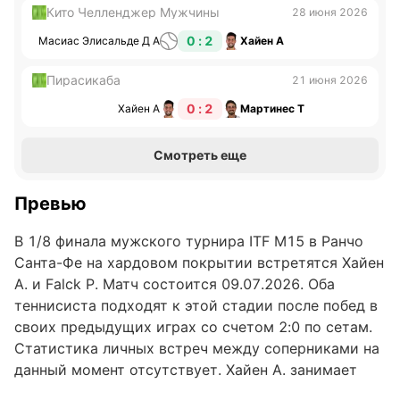
Кито Челленджер Мужчины
28 июня 2026
0 : 2
Масиас Элисальде Д А
Хайен А
Пирасикаба
21 июня 2026
0 : 2
Хайен А
Мартинес Т
Смотреть еще
Превью
В 1/8 финала мужского турнира ITF M15 в Ранчо
Санта-Фе на хардовом покрытии встретятся Хайен
А. и Falck Р. Матч состоится 09.07.2026. Оба
теннисиста подходят к этой стадии после побед в
своих предыдущих играх со счетом 2:0 по сетам.
Статистика личных встреч между соперниками на
данный момент отсутствует. Хайен А. занимает
1104-е место в рейтинге ATP, в то время как Falck