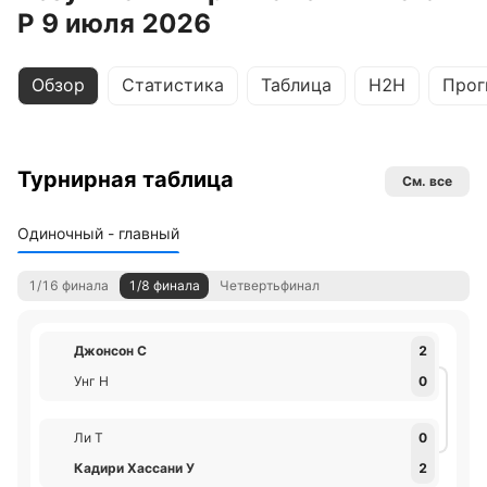
Р 9 июля 2026
Обзор
Статистика
Таблица
H2H
Прог
Турнирная таблица
См. все
Одиночный - главный
1/16 финала
1/8 финала
Четвертьфинал
Джонсон С
2
Унг Н
0
Ли Т
0
Кадири Хассани У
2