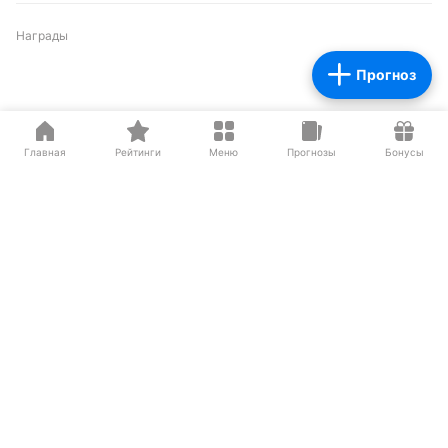
Награды
Прогноз
Партнеры
Главная
Рейтинги
Меню
Прогнозы
Бонусы
О нас на Wikipedia
Резиденты ИЦ Сколково
Сетевое издание «Рейтинг Букмекеров» (адрес в сети Интернет -
https://bookmaker-ratings.ru
) (далее - Издание)
Основатель: Шабазян Паруйр Арташесович
Учредитель Издания: Мирзоян Сергей Владимирович
Главный редактор Издания: Бодров Андрей Константинович
Адрес: Москва, ул.Бутлерова 17, офис
259