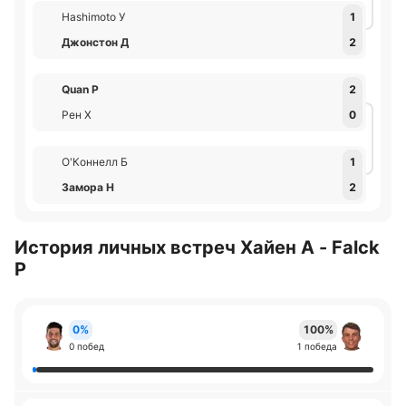
Hashimoto У
1
Джонстон Д
2
Quan Р
2
Рен Х
0
О'Коннелл Б
1
Замора Н
2
История личных встреч Хайен А - Falck
Р
0%
100%
0 побед
1 победа