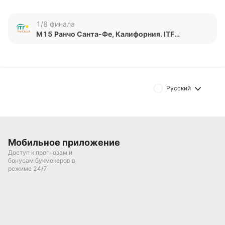
Р. располагается на 1279-й строчке.
1/8 финала
Обновлено:
M15 Ранчо Санта-Фе, Калифорния. ITF
Мужчины
Автор
Дмитрий Разумец
Русский
Подписаться
Мобильное приложение
Доступ к прогнозам и
бонусам букмекеров в
режиме 24/7