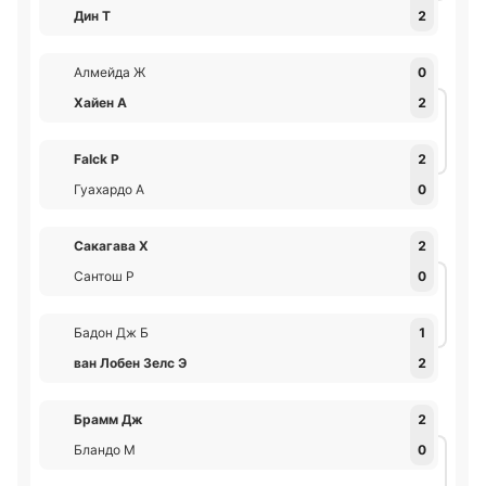
Дин Т
2
Алмейда Ж
0
Хайен А
2
Falck Р
2
Гуахардо А
0
Сакагава Х
2
Сантош Р
0
Бадон Дж Б
1
ван Лобен Зелс Э
2
Брамм Дж
2
Бландо М
0