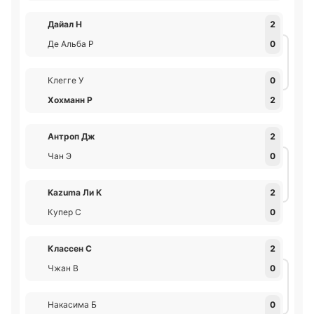
Дайал Н
2
Де Альба Р
0
Клегге У
0
Хохманн Р
2
Антроп Дж
2
Чан Э
0
Kazuma Ли K
2
Купер С
0
Классен С
2
Чжан В
0
Накасима Б
0