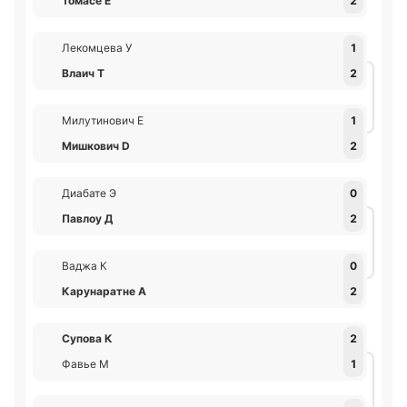
Томасе Е
2
Лекомцева У
1
Влаич Т
2
Милутинович Е
1
Мишкович D
2
Диабате Э
0
Павлоу Д
2
Ваджа К
0
Карунаратне А
2
Супова К
2
Фавье М
1