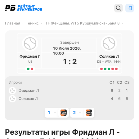
Главная
Теннис
ITF Женщины. W15 Куршумлиска-Баня 8
Завершен
10 Июля 2026,
10:00
Фридман Л
Соляков Л
1
:
2
US
DE
WTA: 1444
Игроки
С1
С2
С3
Фридман Л
6
2
1
Соляков Л
4
6
6
1
–
2
–
Результаты игры Фридман Л -