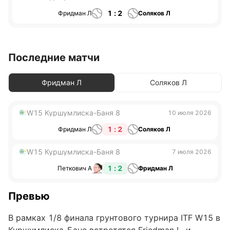
1 : 2
Фридман Л
Соляков Л
Последние матчи
Фридман Л
Соляков Л
W15 Куршумлиска-Баня 8
10 июля 2026
1 : 2
Фридман Л
Соляков Л
W15 Куршумлиска-Баня 8
7 июля 2026
1 : 2
Петкович А
Фридман Л
Превью
В рамках 1/8 финала грунтового турнира ITF W15 в