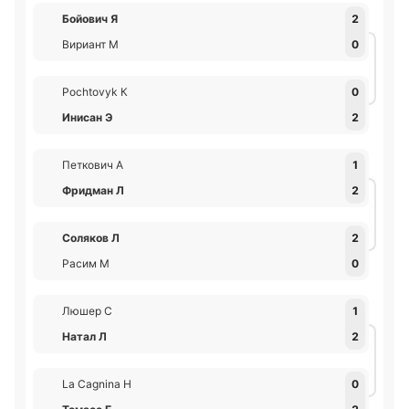
Бойович Я
2
Вириант М
0
Pochtovyk К
0
Инисан Э
2
Петкович А
1
Фридман Л
2
Соляков Л
2
Расим М
0
Люшер С
1
Натал Л
2
La Cagnina Н
0