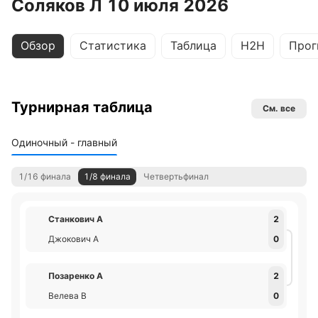
Соляков Л 10 июля 2026
Обзор
Статистика
Таблица
H2H
Прог
Турнирная таблица
См. все
Одиночный - главный
1/16 финала
1/8 финала
Четвертьфинал
Станкович А
2
Джокович А
0
Позаренко А
2
Велева В
0