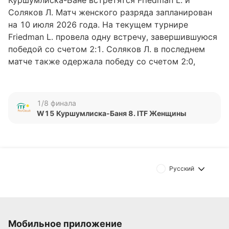
Куршумлиска-Бане встретятся Friedman L. и
Соляков Л. Матч женского разряда запланирован
на 10 июля 2026 года. На текущем турнире
Friedman L. провела одну встречу, завершившуюся
победой со счетом 2:1. Соляков Л. в последнем
матче также одержала победу со счетом 2:0,
однако в пяти предыдущих играх имеет три
поражения. Ранее данные теннисистки в очных
противостояниях не встречались.
1/8 финала
W15 Куршумлиска-Баня 8. ITF Женщины
Обновлено:
Автор
Александр Трибуш
Русский
Подписаться
Мобильное приложение