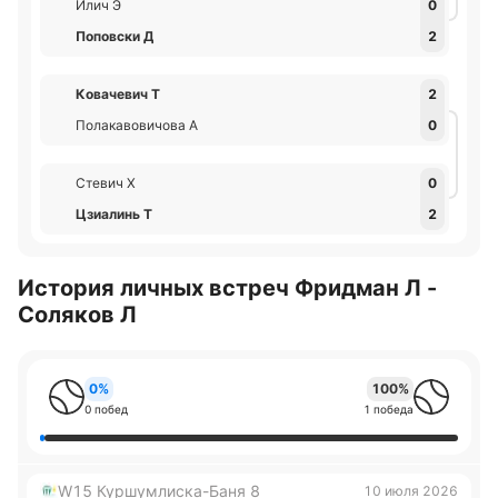
Илич Э
0
Поповски Д
2
Ковачевич Т
2
Полакавовичова А
0
Стевич Х
0
Цзиалинь Т
2
История личных встреч Фридман Л -
Соляков Л
0%
100%
0 побед
1 победа
W15 Куршумлиска-Баня 8
10 июля 2026