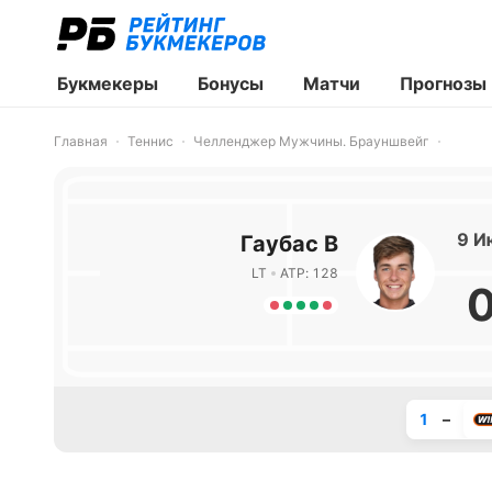
Букмекеры
Бонусы
Матчи
Прогнозы
Главная
Теннис
Челленджер Мужчины. Брауншвейг
9 И
Гаубас В
LT
ATP: 128
1
–