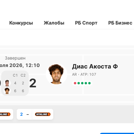
Конкурсы
Жалобы
РБ Спорт
РБ Бизнес
Завершен
юля 2026, 12:10
Диас Акоста Ф
AR
ATP: 107
С1
С2
0
2
4
2
6
6
2
–