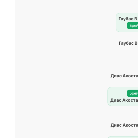
Гаубас В
Брей
Гаубас В
Диас Акоста
Брей
Диас Акоста
Диас Акоста