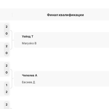
Финал квалификации
2
0
Уайлд Т
Marysko В
2
0
2
0
Чепелев А
Евсеев Д
1
2
2