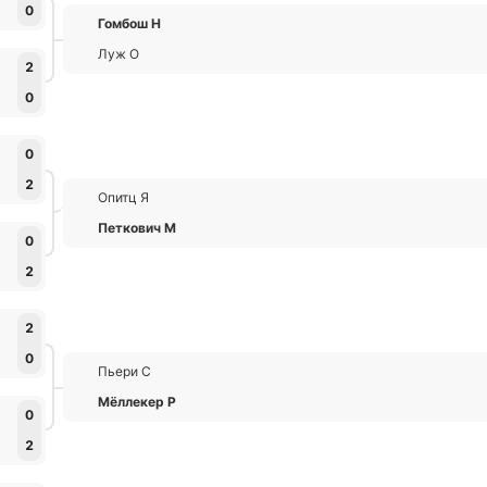
0
Гомбош Н
Луж О
2
0
0
2
Опитц Я
Петкович М
0
2
2
0
Пьери С
Мёллекер Р
0
2