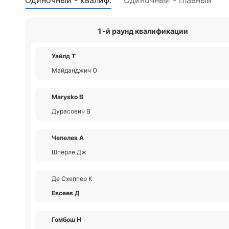
Одиночный - квалиф.
Одиночный - главный
1-й раунд квалификации
Уайлд Т
Майданджич О
Marysko В
Дурасович В
Чепелев А
Шперле Дж
Де Схеппер К
Евсеев Д
Гомбош Н