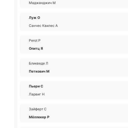
Маджанджич М
Луж О
Санчес Квилес А
Perot Р
Опитц Я
Бликведе Л
Петкович М
Пьери С
Ларвиг Н
Зайферт С
Мёллекер Р