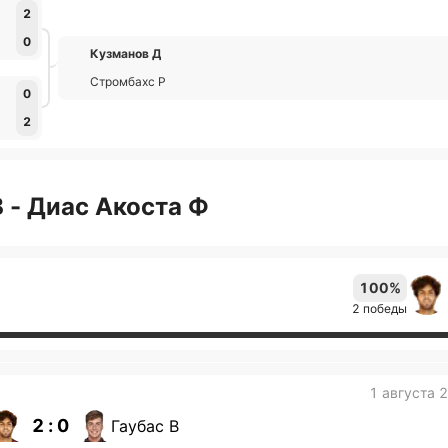
2
0
Кузманов Д
Стромбахс Р
0
2
 - Диас Акоста Ф
100%
2 победы
1 августа 
2 : 0
Гаубас В