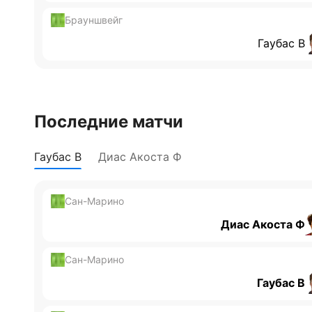
Брауншвейг
Гаубас В
Последние матчи
Гаубас В
Диас Акоста Ф
Сан-Марино
Диас Акоста Ф
Сан-Марино
Гаубас В