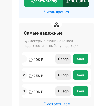
Сделать ставку
10 000 ₽
Читать прогноз
Самые надежные
Букмекеры с лучшей оценкой
надежности по выбору редакции
1
Обзор
Сайт
10К ₽
2
Обзор
Сайт
25К ₽
3
Обзор
Сайт
30К ₽
Смотреть все