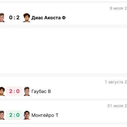
9 июля 
0 : 2
Диас Акоста Ф
1 августа 
2 : 0
Гаубас В
31 июля 
2 : 0
Монтейро Т