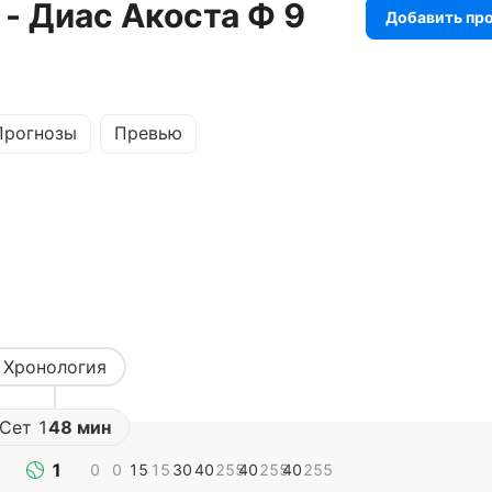
 - Диас Акоста Ф 9
Добавить пр
Прогнозы
Превью
Хронология
Сет
1
48 мин
1
0
0
15
15
30
40
255
40
255
40
255