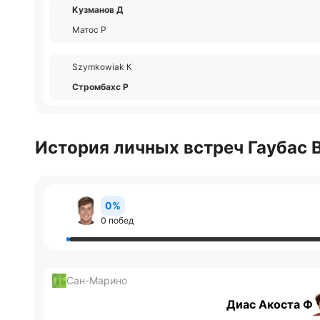
Кузманов Д
Матос Р
Szymkowiak К
Стромбахс Р
История личных встреч Гаубас В
0%
0 побед
Сан-Марино
Диас Акоста Ф