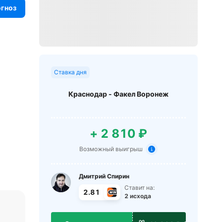
огноз
Ставка дня
Краснодар - Факел Воронеж
+ 2 810 ₽
Возможный выигрыш
Дмитрий Спирин
Ставит на:
2.81
2 исхода