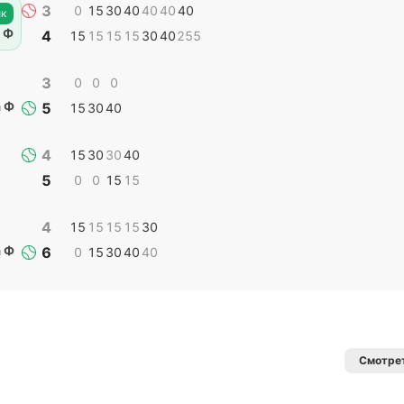
3
0
15
30
40
40
40
40
к
 Ф
4
15
15
15
15
30
40
255
3
0
0
0
 Ф
5
15
30
40
4
15
30
30
40
5
0
0
15
15
4
15
15
15
15
30
 Ф
6
0
15
30
40
40
Смотрет