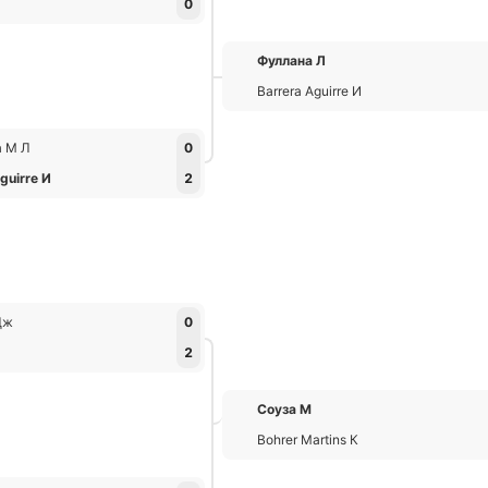
0
Фуллана Л
Barrera Aguirre И
а М Л
0
guirre И
2
Дж
0
2
Соуза М
Bohrer Martins К