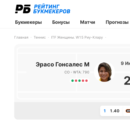
Букмекеры
Бонусы
Матчи
Прогнозы
Главная
Теннис
ITF Женщины. W15 Риу-Клару
9 И
Эрасо Гонсалес М
CO
WTA: 790
1
1.40