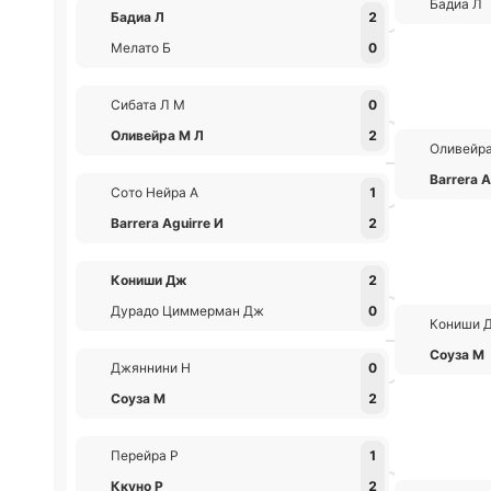
Бадиа Л
Бадиа Л
2
Мелато Б
0
Сибата Л М
0
Оливейра М Л
2
Оливейр
Barrera A
Сото Нейра А
1
Barrera Aguirre И
2
Кониши Дж
2
Дурадо Циммерман Дж
0
Кониши 
Соуза М
Джяннини Н
0
Соуза М
2
Перейра Р
1
Ккуно Р
2