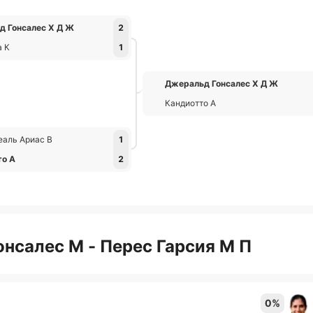
д Гонсалес Х Д Ж
2
a К
1
Джеральд Гонсалес Х Д Ж
Кандиотто А
аль Ариас В
1
то А
2
онсалес М - Перес Гарсия М П
0%