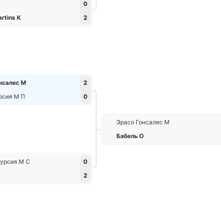
0
artins К
2
нсалес М
2
рсия М П
0
Эрасо Гонсалес М
Бабель О
урсия М С
0
2