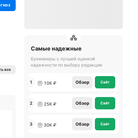
огноз
Самые надежные
Букмекеры с лучшей оценкой
надежности по выбору редакции
ь все
1
Обзор
Сайт
10К ₽
2
Обзор
Сайт
25К ₽
3
Обзор
Сайт
30К ₽