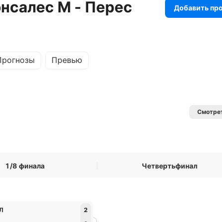
онсалес М - Перес
Добавить пр
Прогнозы
Превью
Смотрет
1/8 финала
Четвертьфинал
 Л
2