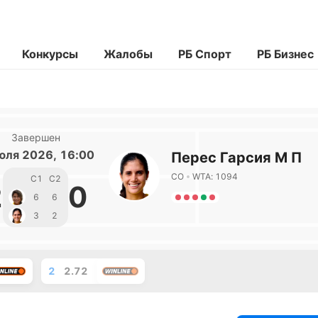
Конкурсы
Жалобы
РБ Спорт
РБ Бизнес
Завершен
юля 2026, 16:00
Перес Гарсия М П
CO
WTA: 1094
С1
С2
2
0
6
6
3
2
2
2.72