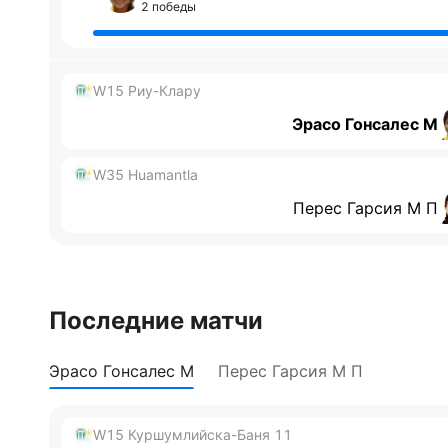
2 победы
W15 Риу-Клару
Эрасо Гонсалес М
W35 Huamantla
Перес Гарсия М П
Последние матчи
Эрасо Гонсалес М
Перес Гарсия М П
W15 Куршумлийска-Баня 11