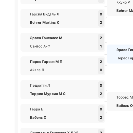
Ккуно Р
Bohrer M
Гарсия Видаль Л
0
Bohrer Martins К
2
Эрасо Гонсалес М
2
Сантос А-Ф
1
Эрасо Го
Перес Га
Перес Гарсия М П
2
Айяла Л
0
Педротти Л
0
Торрес Мурсия М С
2
Торрес М
Бабель О
Герра Б
0
Бабель О
2
Джеральд Гонсалес Х Д Ж
2