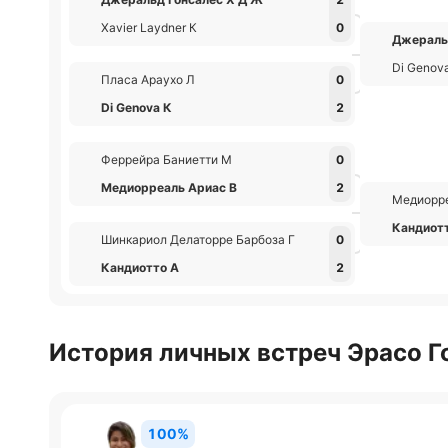
Xavier Laydner К
0
Джераль
Di Genov
Пласа Араухо Л
0
Di Genova К
2
Феррейра Баниетти М
0
Медиорреаль Ариас В
2
Медиорре
Кандиот
Шинкариол Делаторре Барбоза Г
0
Кандиотто А
2
История личных встреч Эрасо Г
100%