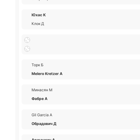
Юхас К
Клок Д
Торк Б
Melero Kretzer А
Минасян М
Фабре А
Gil Garcia А
Обрадович Д
Аржанкин А