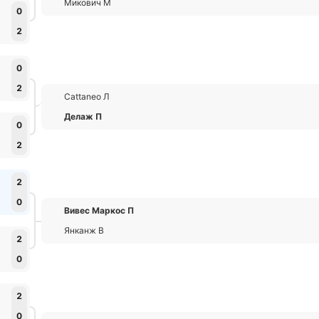
Микович М
0
2
0
2
Cattaneo Л
Делаж П
0
2
2
0
Вивес Маркос П
Янканж В
2
0
2
0