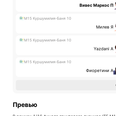
Вивес Маркос П
M15 Куршумилия-Баня 10
Милев Я
M15 Куршумилия-Баня 10
Yazdani А
M15 Куршумилия-Баня 10
Фиоретини А
Превью