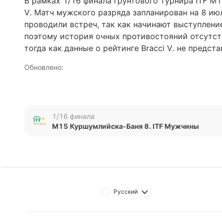
В рамках 1/16 финала грунтового турнира ITF M1
V. Матч мужского разряда запланирован на 8 ию
проводили встреч, так как начинают выступление
поэтому история очных противостояний отсутств
тогда как данные о рейтинге Bracci V. не предста
Обновлено:
Автор
1/16 финала
Дмитрий Разумец
M15 Куршумлийска-Баня 8. ITF Мужчины
Русский