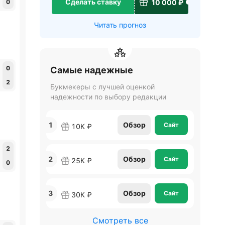
Сделать ставку
10 000 ₽
0
Читать прогноз
0
Самые надежные
2
Букмекеры с лучшей оценкой
надежности по выбору редакции
1
Обзор
Сайт
10К ₽
2
2
Обзор
Сайт
25К ₽
0
3
Обзор
Сайт
30К ₽
Смотреть все