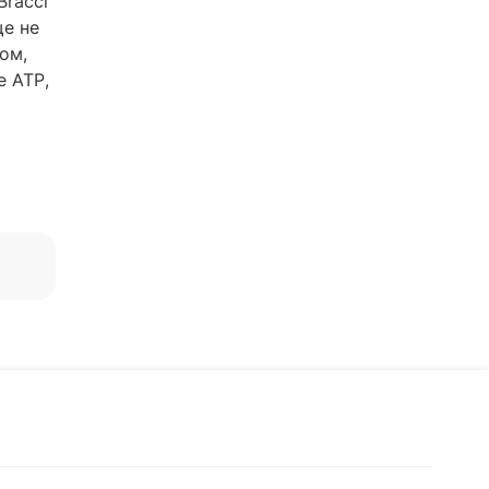
Bracci
ще не
ом,
е ATP,
ься