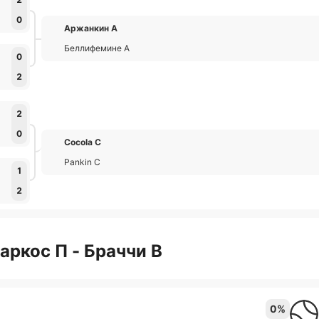
0
Аржанкин А
Беллифемине А
0
2
2
0
Cocola С
Pankin С
1
2
аркос П - Браччи В
0%