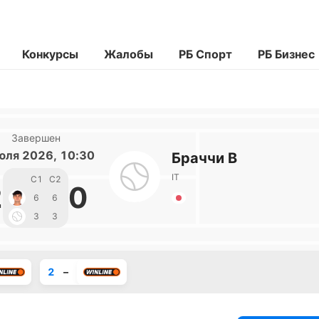
Конкурсы
Жалобы
РБ Спорт
РБ Бизнес
Завершен
юля 2026, 10:30
Браччи В
IT
С1
С2
2
0
6
6
3
3
2
–