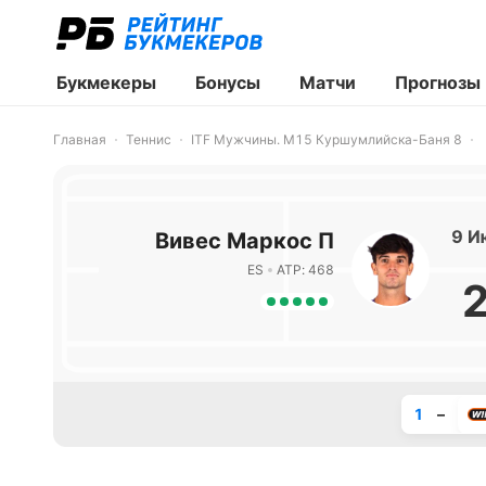
Букмекеры
Бонусы
Матчи
Прогнозы
Главная
Теннис
ITF Мужчины. M15 Куршумлийска-Баня 8
9 И
Вивес Маркос П
ES
ATP: 468
1
–