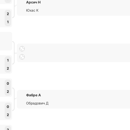
Арсич Н
Юхас К
2
1
1
2
0
2
Фабре А
Обрадович Д
0
2
2