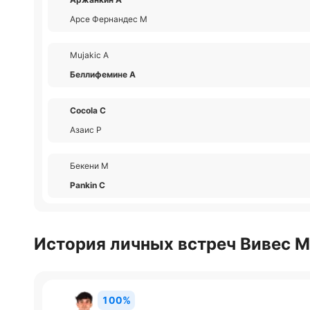
Арсе Фернандес М
Mujakic А
Беллифемине А
Cocola С
Азаис Р
Бекени М
Pankin С
История личных встреч Вивес М
100%