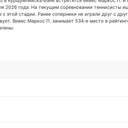
5 в Куршумлийска-Бане встретятся Вивес Маркос П. и 
ля 2026 года. На текущем соревновании теннисисты е
 с этой стадии. Ранее соперники не играли друг с друг
ует. Вивес Маркос П. занимает 534-е место в рейтинг
влены.
Подписат