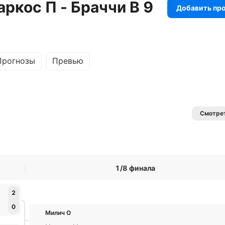
ркос П - Браччи В 9
Добавить пр
Прогнозы
Превью
Смотрет
1/8 финала
2
0
Милич О