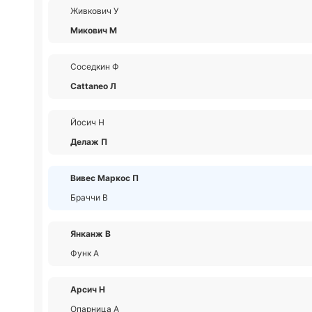
Живкович У
Микович М
Соседкин Ф
Cattaneo Л
Йосич Н
Делаж П
Вивес Маркос П
Браччи В
Янканж В
Функ А
Арсич Н
Опарница А