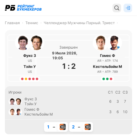
Главная
Теннис
Челленджер Мужчины Парный. Триест
Завершен
9 Июля 2026,
Фукс З
Гомес Ф
19:05
US
AR
ATP: 174
1
:
2
Тэйн У
Кестельбойм М
US
AR
ATP: 789
Игроки
С1
С2
С3
Фукс З
6
3
7
Тэйн У
Гомес Ф
3
6
10
Кестельбойм М
1
–
2
–