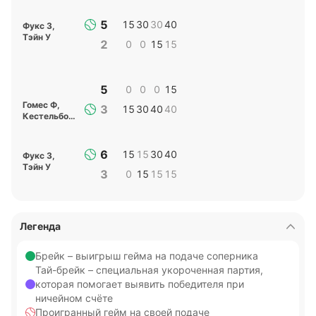
5
15
30
30
40
Фукс З
,
Тэйн У
2
0
0
15
15
5
0
0
0
15
Гомес Ф
,
3
15
30
40
40
Кестельбойм М
6
15
15
30
40
Фукс З
,
Тэйн У
3
0
15
15
15
Легенда
Брейк – выигрыш гейма на подаче соперника
Тай-брейк – специальная укороченная партия,
которая помогает выявить победителя при
ничейном счёте
Проигранный гейм на своей подаче