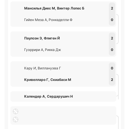
Мансилья Диес М, Винтер Лопес Б
2
Гийен Меза А, Ронкаделли Ф
0
Паулсон Э, Флиген Й
2
Гуэррири А, Рикка Дж
0
Кару И, Виллануэва Г
0
Кривелларо Г, Скиабаси М
2
Календер А, Сердарушич Н