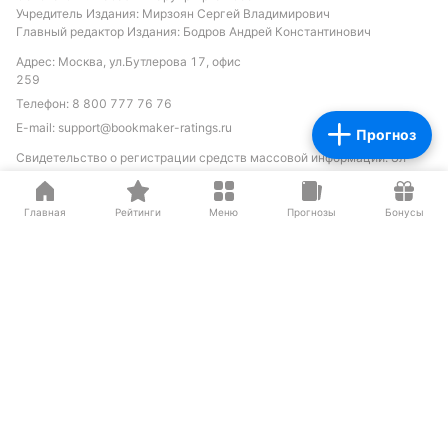
Учредитель Издания: Мирзоян Сергей Владимирович
Главный редактор Издания: Бодров Андрей Константинович
Адрес: Москва, ул.Бутлерова 17, офис
259
Телефон:
8 800 777 76 76
E-mail:
support@bookmaker-ratings.ru
Прогноз
Свидетельство о регистрации средств массовой информации: Эл
ФС77-70265 выдано Федеральной службой по надзору в сфере
связи, информационных технологий и массовых коммуникаций
(Роскомнадзора) 10 июля 2017 г.
Главная
Рейтинги
Меню
Прогнозы
Бонусы
Все материалы сайта доступны по лицензии
Creative Commons
Attribution 4.0 International
Вы должны указать имя автора (создателя)
произведения (материала) и стороны атрибуции, уведомление об
авторских правах, название лицензии, уведомление об оговорке и
ссылку на материал, если они предоставлены вместе с материалом.
Играйте осторожно. При признаках
зависимости обратитесь к специалисту
Материалы сайта предназначены для лиц
старше 18 лет (18+)