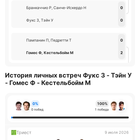
Бранкаччио Р, Санче-Искердо Н
0
Фукс З, Тэйн У
0
Пампанин П, Педретти Т
0
Гомес Ф, Кестельбойм М
2
История личных встреч Фукс З - Тэйн У
- Гомес Ф - Кестельбойм М
0%
100%
0 побед
1 победа
Триест
9 июля 2026