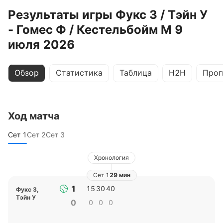
Результаты игры Фукс З / Тэйн У
- Гомес Ф / Кестельбойм М 9
июля 2026
Обзор
Статистика
Таблица
H2H
Прог
Ход матча
Сет
1
Сет
2
Сет
3
Хронология
Сет
1
29 мин
1
15
30
40
Фукс З
,
Тэйн У
0
0
0
0