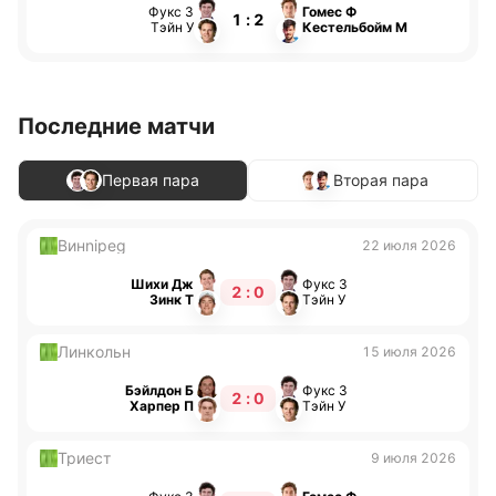
Фукс З
Гомес Ф
1 : 2
Тэйн У
Кестельбойм М
Последние матчи
Первая пара
Вторая пара
Винnipeg
22 июля 2026
Шихи Дж
Фукс З
2 : 0
Зинк Т
Тэйн У
Линкольн
15 июля 2026
Бэйлдон Б
Фукс З
2 : 0
Харпер П
Тэйн У
Триест
9 июля 2026