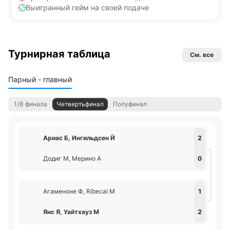
Выигранный гейм на своей подаче
Турнирная таблица
См. все
Парный - главный
1/8 финала
Четвертьфинал
Полуфинал
Ариас Б, Ингильдсен Й
2
Додиг М, Мерино А
0
Агаменоне Ф, Ribecai М
1
Янс Я, Уайтхауз М
2