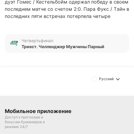
дуэт Гомес / Кестельбойм одержал победу в своем
последнем матче со счетом 2:0. Пара Фукс / Тэйн в
последних пяти встречах потерпела четыре
поражения и выиграла один раз. Ранее данные
соперники в очных поединках не встречались.
Личная статистика противостояний отсутствует.
Четвертьфинал
Триест. Челленджер Мужчины Парный
Обновлено:
Автор
Михаил Кузнецов
Русский
Подписаться
Мобильное приложение
Доступ к прогнозам и
бонусам букмекеров в
режиме 24/7