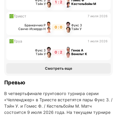
Фукс З
Гомес Ф
1 : 2
Тэйн У
Кестельбойм М
Триест
7 июля 2026
Бранкаччио Р
Фукс З
0 : 0
Санче-Искердо Н
Тэйн У
Труа
1 июля 2026
Фукс З
Генов А
0 : 2
Тэйн У
Венельт К
Смотреть еще
Превью
В четвертьфинале грунтового турнира серии
«Челленджер» в Триесте встретятся пары Фукс З. /
Тэйн У. и Гомес Ф. / Кестельбойм М. Матч
состоится 9 июля 2026 года. На текущем турнире