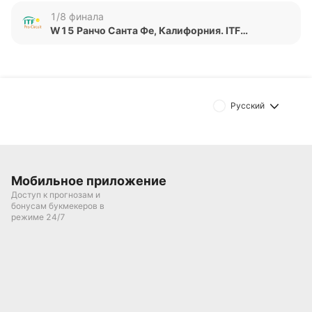
1/8 финала
Обновлено:
W15 Ранчо Санта Фе, Калифорния. ITF
Женщины
Автор
Питер Бьёрн
Русский
Подписаться
Мобильное приложение
Доступ к прогнозам и
бонусам букмекеров в
режиме 24/7