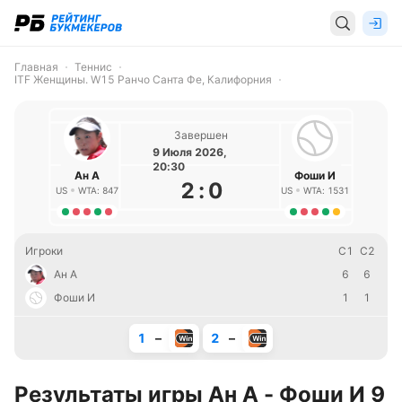
Главная
Теннис
ITF Женщины. W15 Ранчо Санта Фе, Калифорния
Завершен
9 Июля 2026,
20:30
Ан A
Фоши И
2
:
0
US
WTA: 847
US
WTA: 1531
Игроки
С1
С2
Ан A
6
6
Фоши И
1
1
1
–
2
–
Результаты игры Ан A - Фоши И 9