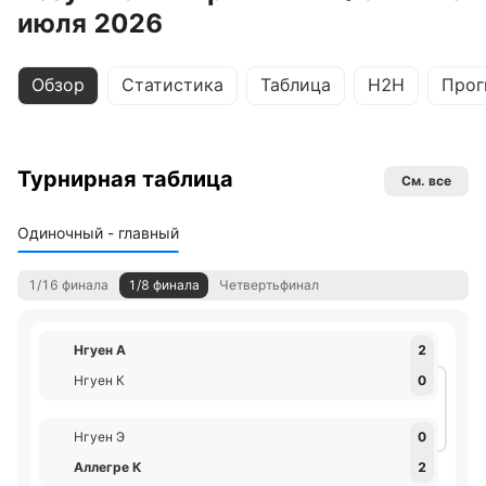
июля 2026
Обзор
Статистика
Таблица
H2H
Прог
Турнирная таблица
См. все
Одиночный - главный
1/16 финала
1/8 финала
Четвертьфинал
Нгуен А
2
Нгуен К
0
Нгуен Э
0
Аллегре К
2