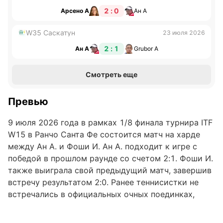
2 : 0
Арсено А
Ан A
W35 Саскатун
23 июля 2026
2 : 1
Ан A
Grubor А
Смотреть еще
Превью
9 июля 2026 года в рамках 1/8 финала турнира ITF
W15 в Ранчо Санта Фе состоится матч на харде
между Ан А. и Фоши И. Ан А. подходит к игре с
победой в прошлом раунде со счетом 2:1. Фоши И.
также выиграла свой предыдущий матч, завершив
встречу результатом 2:0. Ранее теннисистки не
встречались в официальных очных поединках,
поэтому история личных встреч между
соперницами отсутствует.