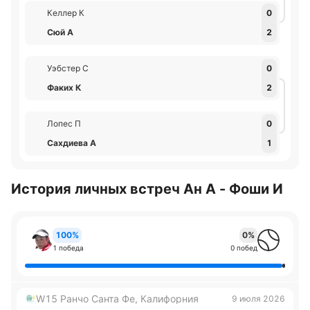
Келлер К
0
Сюй А
2
Уэбстер С
0
Факих К
2
Лопес П
0
Сахдиева А
1
История личных встреч Ан A - Фоши И
100%
0%
1 победа
0 побед
W15 Ранчо Санта Фе, Калифорния
9 июля 2026