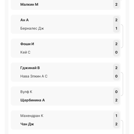
Малкин М
2
Ан A
2
Берналес Дж
1
Фоши И
2
Кей С
0
Гджинай В
2
Нава Элкин А С
0
Вулф К
0
Щербинина А
2
Махендран К
1
Чан Дж
2