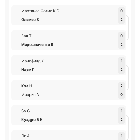
Мартинес Солис К С
0
Ольмос З
2
Ван T
0
Мирошниченко В
2
Мэнсфилд К
1
Наум Г
2
Кха Н
2
Моррис А
0
Су С
1
Куадре Б К
2
Ли А
1