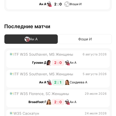
2 : 0
Ан A
Фоши И
Последние матчи
Ан A
Фоши И
ITF W35 Southaven, MS Женщины
6 августа 2026
2 : 0
Гусман Д
Ан A
ITF W35 Southaven, MS Женщины
5 августа 2026
2 : 1
Ан A
Сахдиева А
ITF W35 Florence, SC Женщины
29 июля 2026
2 : 0
Broadfoot Г
Ан A
W35 Саскатун
24 июля 2026