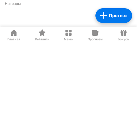
Награды
Прогноз
Партнеры
Главная
Рейтинги
Меню
Прогнозы
Бонусы
О нас на Wikipedia
Резиденты ИЦ Сколково
Сетевое издание «Рейтинг Букмекеров» (адрес в сети Интернет -
https://bookmaker-ratings.ru
) (далее - Издание)
Основатель: Шабазян Паруйр Арташесович
Учредитель Издания: Мирзоян Сергей Владимирович
Главный редактор Издания: Бодров Андрей Константинович
Адрес: Москва, ул.Бутлерова 17, офис
259
Телефон:
8 800 777 76 76