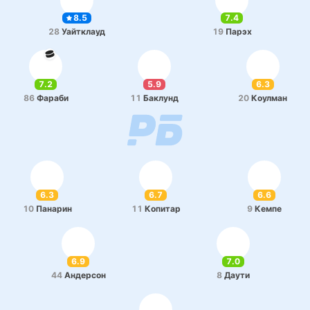
8.5
7.4
28
Уай­тклауд
19
Парэх
7.2
5.9
6.3
86
Фараби
11
Ба­клунд
20
Коу­лман
6.3
6.7
6.6
10
Па­на­рин
11
Ко­пи­тар
9
Кемпе
6.9
7.0
44
Анде­рсон
8
Даути