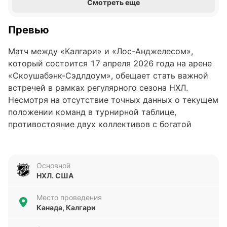
Смотреть еще
Превью
Матч между «Калгари» и «Лос-Анджелесом»,
который состоится 17 апреля 2026 года на арене
«Скоушабэнк-Сэдлдоум», обещает стать важной
встречей в рамках регулярного сезона НХЛ.
Несмотря на отсутствие точных данных о текущем
положении команд в турнирной таблице,
противостояние двух коллективов с богатой
историей встреч всегда привлекает внимание
специалистов и болельщиков.
Основной
Анализ формы команд
НХЛ. США
«Калгари» подошли к этому матчу с результатом 2
Место проведения
победы и 3 поражения в последних пяти играх,
Канада, Калгари
забив при этом 15 голов и пропустив 22. Команда