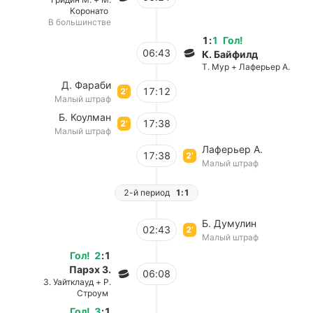
Коронато
В большинстве
1
:
1
Гол
!
06:43
К. Байфилд
Т. Мур + Лаферьер А.
Д. Фараби
17:12
2’
Малый штраф
Б. Коулман
17:38
2’
Малый штраф
Лаферьер А.
17:38
2’
Малый штраф
2-й период
1:1
Б. Думулин
02:43
2’
Малый штраф
Гол
!
2
:
1
Парэх З.
06:08
З. Уайтклауд + Р.
Строум
Гол
!
3
:
1