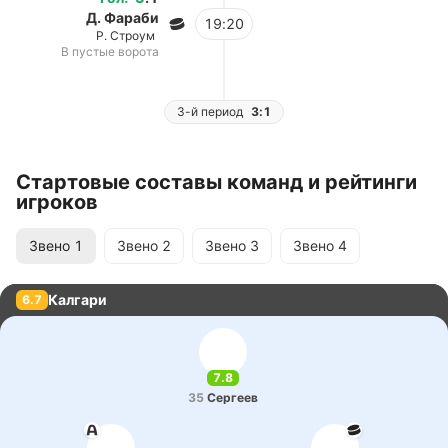
Д. Фараби
19:20
Р. Строум
В пустые ворота
3-й период
3:1
Стартовые составы команд и рейтинги
игроков
Звено
1
Звено
2
Звено
3
Звено
4
Калгари
6.7
7.8
35
Се­ргеев