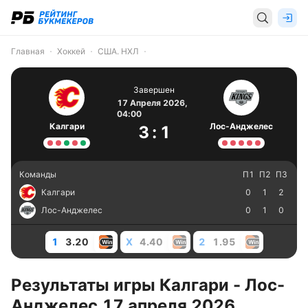
Главная
Хоккей
США. НХЛ
Завершен
17 Апреля 2026,
04:00
Калгари
Лос-Анджелес
3
:
1
Команды
П1
П2
П3
Калгари
0
1
2
Лос-Анджелес
0
1
0
1
3.20
X
4.40
2
1.95
Результаты игры Калгари - Лос-
Анджелес 17 апреля 2026