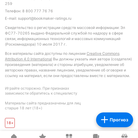
Обновлено:
259
Телефон:
8 800 777 76 76
E-mail:
support@bookmaker-ratings.ru
Автор
Свидетельство о регистрации средств массовой информации: Эл
Сергей Найденов
ФС77-70265 выдано Федеральной службой по надзору в сфере
связи, информационных технологий и массовых коммуникаций
Автор и редактор «РБ»
(Роскомнадзора) 10 июля 2017 г.
Все материалы сайта доступны по лицензии
Creative Commons
Автор обзоров БК и статей о букмекерах
Attribution 4.0 International
Вы должны указать имя автора (создателя)
произведения (материала) и стороны атрибуции, уведомление об
Подписаться
авторских правах, название лицензии, уведомление об оговорке и
ссылку на материал, если они предоставлены вместе с материалом.
Играйте осторожно. При признаках
зависимости обратитесь к специалисту
Материалы сайта предназначены для лиц
старше 18 лет (18+)
Прогноз
18+