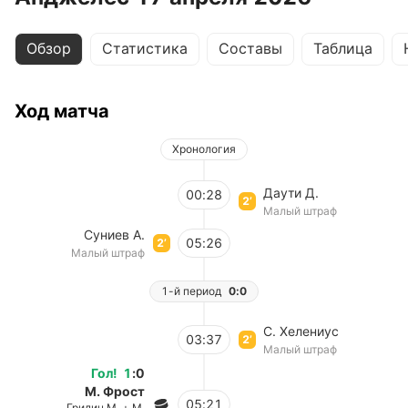
Обзор
Статистика
Составы
Таблица
Ход матча
Хронология
Даути Д.
00:28
2’
Малый штраф
Суниев А.
05:26
2’
Малый штраф
1-й период
0:0
С. Хелениус
03:37
2’
Малый штраф
Гол
!
1
:
0
М. Фрост
05:21
Гридин М. + М.