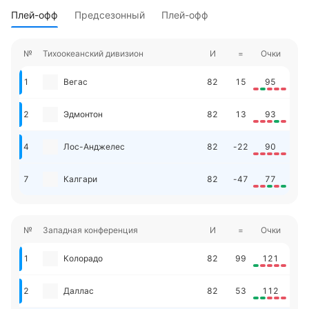
Плей-офф
Предсезонный
Плей-офф
№
Тихоокеанский дивизион
И
=
Очки
1
Вегас
82
15
95
2
Эдмонтон
82
13
93
4
Лос-Анджелес
82
-22
90
7
Калгари
82
-47
77
№
Западная конференция
И
=
Очки
1
Колорадо
82
99
121
2
Даллас
82
53
112