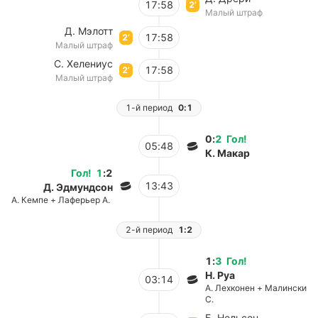
17:58
2’
Малый штраф
Д. Мэлотт
17:58
2’
Малый штраф
С. Хелениус
17:58
2’
Малый штраф
1-й период
0:1
0
:
2
Гол
!
05:48
К. Макар
Гол
!
1
:
2
13:43
Д. Эдмундсон
А. Кемпе + Лаферьер А.
2-й период
1:2
1
:
3
Гол
!
Н. Руа
03:14
А. Лехконен + Малински
С.
Б. Нельсон