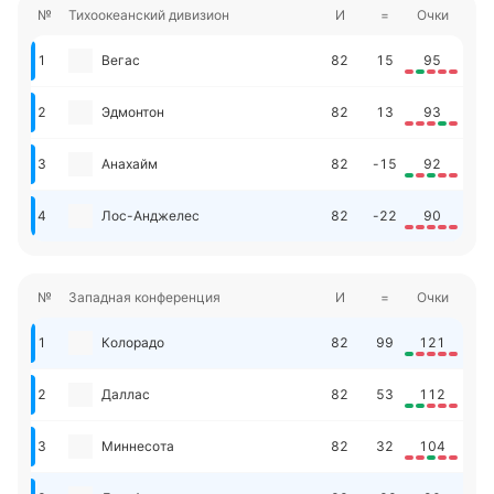
№
Тихоокеанский дивизион
И
=
Очки
1
Вегас
82
15
95
2
Эдмонтон
82
13
93
3
Анахайм
82
-15
92
4
Лос-Анджелес
82
-22
90
№
Западная конференция
И
=
Очки
1
Колорадо
82
99
121
2
Даллас
82
53
112
3
Миннесота
82
32
104