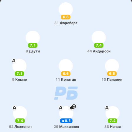
6.8
31
Фо­рсберг
7.1
7.4
8
Даути
44
Анде­рсон
7.1
6.6
6.5
9
Кемпе
11
Ко­пи­тар
10
Па­на­рин
2
7.4
9.5
7.4
62
Ле­хко­нен
29
Ма­кки­ннон
88
Нечас