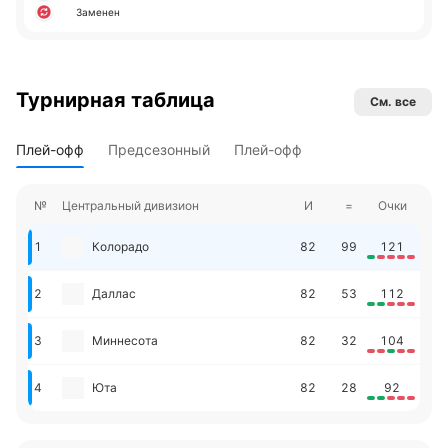
Заменен
Турнирная таблица
См. все
Плей-офф
Предсезонный
Плей-офф
№
Центральный дивизион
И
=
Очки
1
Колорадо
82
99
121
2
Даллас
82
53
112
3
Миннесота
82
32
104
4
Юта
82
28
92