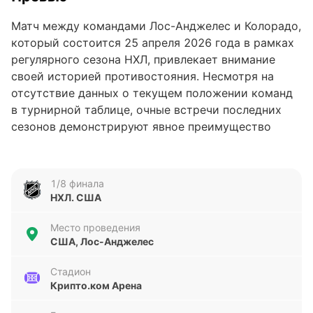
Матч между командами Лос-Анджелес и Колорадо,
который состоится 25 апреля 2026 года в рамках
регулярного сезона НХЛ, привлекает внимание
своей историей противостояния. Несмотря на
отсутствие данных о текущем положении команд
в турнирной таблице, очные встречи последних
сезонов демонстрируют явное преимущество
Колорадо, что добавляет дополнительный интерес
к предстоящему противостоянию.
1/8 финала
Анализ формы команд
НХЛ. США
В последних пяти матчах Лос-Анджелес
Место проведения
показывает смешанную динамику: три победы и
США, Лос-Анджелес
два поражения при общем счёте 14 забитых и 11
пропущенных голов. Колорадо, напротив, выглядит
Стадион
Крипто.ком Арена
более уверенно с четырьмя победами и одним
поражением, забив 13 голов и пропустив всего 7.