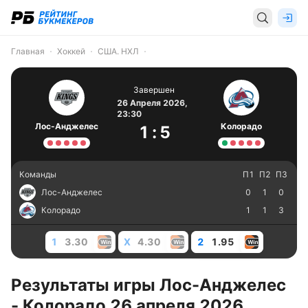
Главная
Хоккей
США. НХЛ
Завершен
26 Апреля 2026,
23:30
Лос-Анджелес
Колорадо
1
:
5
Команды
П1
П2
П3
Лос-Анджелес
0
1
0
Колорадо
1
1
3
1
3.30
X
4.30
2
1.95
Результаты игры Лос-Анджелес
- Колорадо 26 апреля 2026