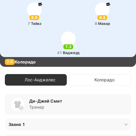
6.9
6.8
7
Тейвз
8
Макар
7.3
41
Ве­джвуд
Колорадо
7.0
Лос-Анджелес
Колорадо
Ди-Джей Смит
Тренер
Звено 1
31
Антон Фо­рсберг