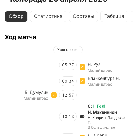
Обзор
Статистика
Составы
Таблица
Ход матча
Хронология
Н. Руа
05:27
2’
Малый штраф
Бланкенбург Н.
09:34
2’
Малый штраф
Б. Думулин
12:57
2’
Малый штраф
0
:
1
Гол
!
Н. Маккиннон
13:13
Н. Кадри + Ландеског
Г.
В большинстве
Д. Дрери