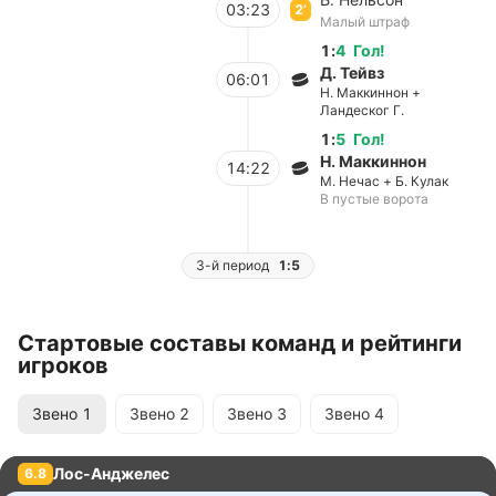
03:23
2’
Малый штраф
1
:
4
Гол
!
Д. Тейвз
06:01
Н. Маккиннон +
Ландеског Г.
1
:
5
Гол
!
Н. Маккиннон
14:22
М. Нечас + Б. Кулак
В пустые ворота
3-й период
1:5
Стартовые составы команд и рейтинги
игроков
Звено
1
Звено
2
Звено
3
Звено
4
Лос-Анджелес
6.8