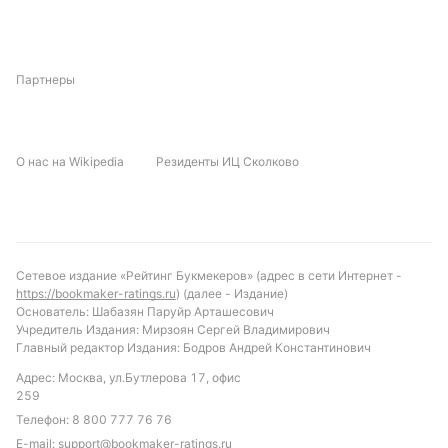
обеих команд, вероятно, будет строиться с учётом
этих факторов, что обещает интересное
тактическое противостояние.
Партнеры
Прогноз и рекомендации по ставкам
С учётом статистики последних встреч и текущей
О нас на Wikipedia
Резиденты ИЦ Сколково
формы команд, прогноз на победу Колорадо
выглядит обоснованным. Рекомендуется обратить
внимание на ставку с форой -1.5 в пользу
Колорадо, учитывая их стабильное преимущество
в голах. Также интересным вариантом станет
Сетевое издание «Рейтинг Букмекеров» (адрес в сети Интернет -
ставка на индивидуальный тотал Колорадо больше
https://bookmaker-ratings.ru
) (далее - Издание)
3.5 голов, что соответствует их результативности
Основатель: Шабазян Паруйр Арташесович
Учредитель Издания: Мирзоян Сергей Владимирович
в последних матчах. Для тех, кто предпочитает
Главный редактор Издания: Бодров Андрей Константинович
более осторожные варианты, можно рассмотреть
Адрес: Москва, ул.Бутлерова 17, офис
ставку на меньше 2.5 голов у Лос-Анджелеса,
259
учитывая их традиционно низкую
Телефон:
8 800 777 76 76
результативность в очных встречах.
E-mail:
support@bookmaker-ratings.ru