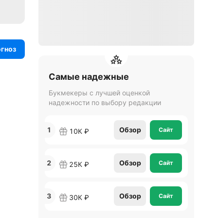
огноз
Самые надежные
Букмекеры с лучшей оценкой
надежности по выбору редакции
1
Обзор
Сайт
10К ₽
2
Обзор
Сайт
25К ₽
3
Обзор
Сайт
30К ₽