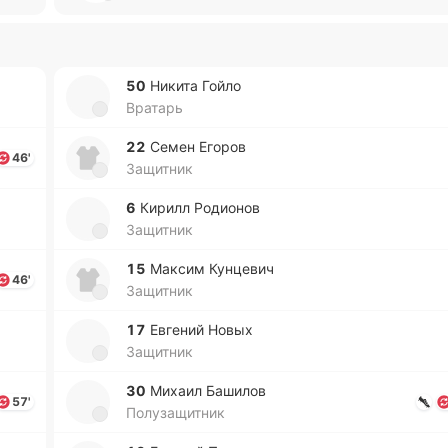
50
Никита Гойло
Вратарь
22
Семен Егоров
46'
Защитник
6
Кирилл Ро­дио­нов
Защитник
15
Максим Ку­нце­вич
46'
Защитник
17
Евге­ний Новых
Защитник
30
Михаил Ба­ши­лов
57'
Полузащитник