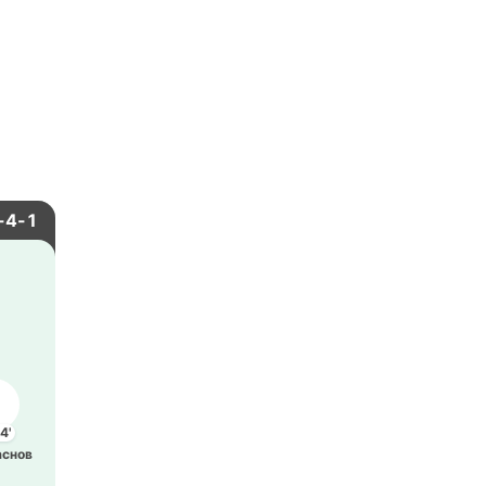
-4-1
4'
­снов