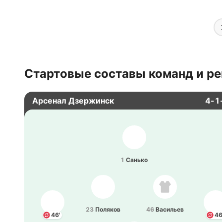
Стартовые составы команд и ре
Арсенал Дзержинск
4-1
1
Санько
23
По­ля­ков
46
Ва­си­льев
46'
46