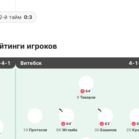
2-й тайм
0:3
йтинги игроков
-4-1
Витебск
4-1
64'
9
Те­ве­ров
64'
83'
6
10
Про­та­сов
86
Жгомба
30
Ба­ши­лов
20
Кра
'