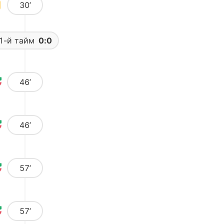
30’
1-й тайм
0:0
46’
46’
57’
57’