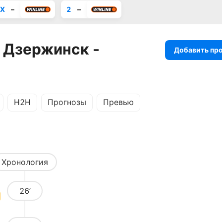
X
–
2
–
 Дзержинск -
Добавить пр
H2H
Прогнозы
Превью
Хронология
26’