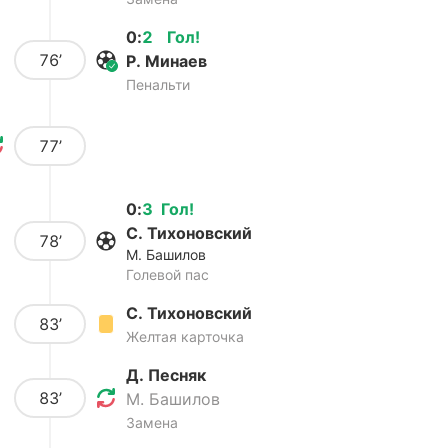
0
:
2
Гол
!
76’
Р. Минаев
Пенальти
77’
0
:
3
Гол
!
С. Тихоновский
78’
М. Башилов
Голевой пас
С. Тихоновский
83’
Желтая карточка
Д. Песняк
83’
М. Башилов
Замена