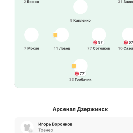
2
Божко
31
За­ле
8
Ка­пле­нко
57'
57
7
Мокин
11
Ловец
77
Со­тни­ков
10
Са­зо
77'
33
Го­рба­чик
Арсенал Дзержинск
Игорь Воронков
Тренер