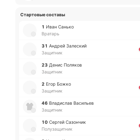
Стартовые составы
1
Иван Санько
Вратарь
31
Андрей За­ле­ский
Защитник
23
Денис По­ля­ков
Защитник
2
Егор Божко
Защитник
46
Вла­ди­слав Ва­си­льев
Защитник
10
Сергей Са­зо­нчик
Полузащитник