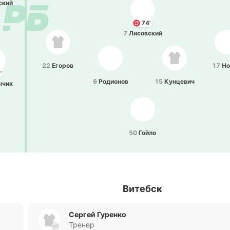
­ский
74'
7
Ли­со­вский
22
Егоров
17
Но
'
6
Ро­дио­нов
15
Ку­нце­вич
­нчик
50
Гойло
Витебск
Сергей Гуренко
Тренер