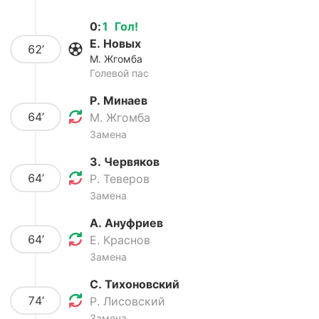
0
:
1
Гол
!
Е. Новых
62’
М. Жгомба
Голевой пас
Р. Минаев
64’
М. Жгомба
Замена
З. Червяков
64’
Р. Теверов
Замена
А. Ануфриев
64’
Е. Краснов
Замена
С. Тихоновский
74’
Р. Лисовский
Замена