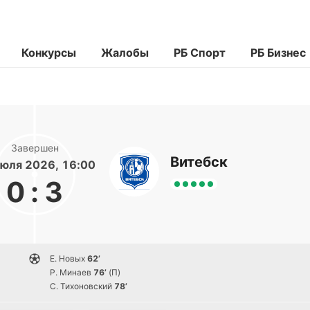
Конкурсы
Жалобы
РБ Спорт
РБ Бизнес
Завершен
Витебск
юля 2026, 16:00
0
:
3
Е. Новых
62’
Р. Минаев
76’
(П)
С. Тихоновский
78’