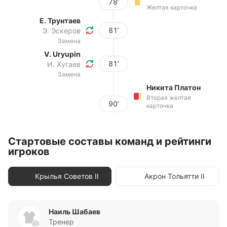
78’
Желтая карточка
Е. Трунтаев
81’
Э. Эскеров
Замена
V. Uryupin
81’
И. Хугаев
Замена
Никита Платон
Вторая желтая
90’
карточка
Стартовые составы команд и рейтинги
игроков
Крылья Советов II
Акрон Тольятти II
Наиль Шабаев
Тренер