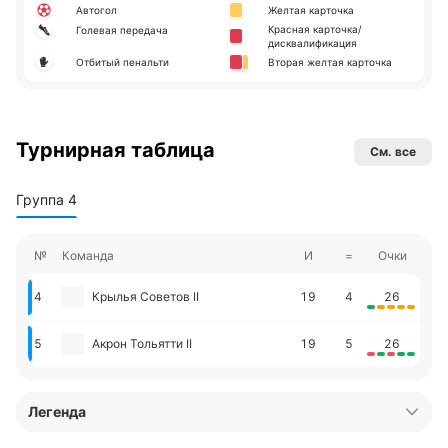
Автогол
Желтая карточка
Красная карточка/
Голевая передача
дисквалификация
Отбитый пенальти
Вторая желтая карточка
Турнирная таблица
См. все
Группа 4
№
Команда
И
=
Очки
4
Крылья Советов II
19
4
26
5
Акрон Тольятти II
19
5
26
Легенда