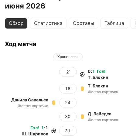
июня 2026
Обзор
Статистика
Составы
Таблица
Ход матча
Хронология
0
:
1
Гол
!
2’
Т. Блохин
Т. Блохин
16’
Желтая карточка
Данила Савельев
24’
Желтая карточка
Д. Лебедев
30’
Желтая карточка
Гол
!
1
:
1
31’
Ш. Шарипов