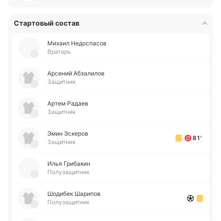
Стартовый состав
Михаил Не­до­спа­сов
Вратарь
Арсе­ний Абза­ли­лов
Защитник
Артем Радаев
Защитник
Эмин Эске­ров
81'
Защитник
Илья Гри­ба­кин
Полузащитник
Шо­ди­бек Ша­ри­пов
Полузащитник