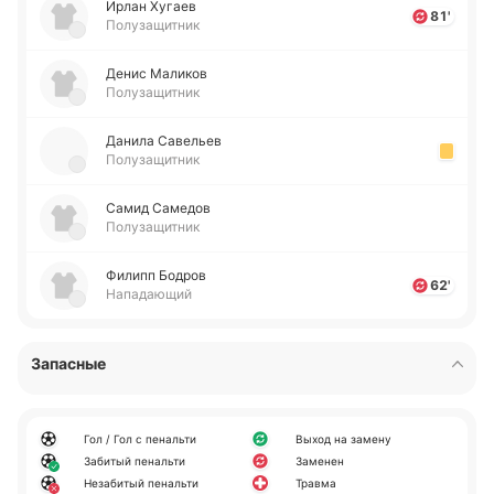
Ирлан Хугаев
81'
Полузащитник
Денис Ма­ли­ков
Полузащитник
Данила Са­ве­льев
Полузащитник
Самид Са­ме­дов
Полузащитник
Филипп Бодров
62'
Нападающий
Запасные
Гол / Гол с пенальти
Выход на замену
Забитый пенальти
Заменен
Незабитый пенальти
Травма