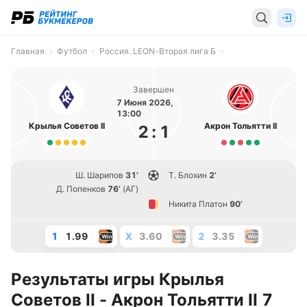
Главная
Футбол
Россия. LEON-Вторая лига Б
Завершен
7 Июня 2026,
13:00
Крылья Советов II
Акрон Тольятти II
2
:
1
Ш. Шарипов
31’
Т. Блохин
2’
Д. Попенков
76’
(АГ)
Никита Платон
90’
1
1.99
X
3.60
2
3.35
Результаты игры Крылья
Советов II - Акрон Тольятти II 7