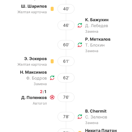
Ш. Шарипов
40’
Желтая карточка
К. Бажухин
46’
Д. Лебедев
Замена
Р. Меткалов
60’
Т. Блохин
Замена
Э. Эскеров
61’
Желтая карточка
Н. Максимов
62’
Ф. Бодров
Замена
2
:
1
76’
Д. Попенков
Автогол
B. Chermit
78’
С. Зеленов
Замена
Никита Платон