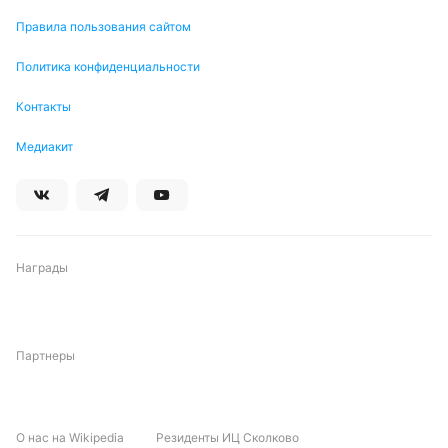
сервисе «VK Видео» и на телеканале «Мяч». Матч
Правила пользования сайтом
также будет транслировать букмекерская
Политика конфиденциальности
контора
«Леон»
.
Контакты
Трансляция будет доступна в БК «Леон»
Медиакит
Обновлено:
Автор
Награды
Питер Бьёрн
Партнеры
Подписаться
О нас на Wikipedia
Резиденты ИЦ Сколково