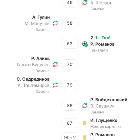
46’
А. Шоларь
Замена
А. Гулин
58’
М. Манучев
Замена
2
:
1
Гол
!
63’
Р. Романов
Пенальти
Р. Алиев
70’
Гаджи Будунов
Замена
С. Седрединов
70’
К. Таштемиров
Замена
Р. Войцеховский
86’
В. Саушкин
Замена
И. Глущенко
87’
Желтая карточка
Р. Романов
90+1’