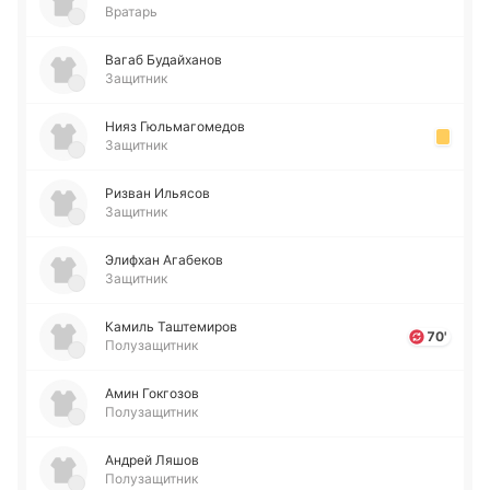
Вратарь
Вагаб Бу­дай­ха­нов
Защитник
Нияз Гю­льма­го­ме­дов
Защитник
Ризван Илья­сов
Защитник
Эли­фхан Ага­бе­ков
Защитник
Камиль Та­ште­ми­ров
70'
Полузащитник
Амин Го­кго­зов
Полузащитник
Андрей Ляшов
Полузащитник