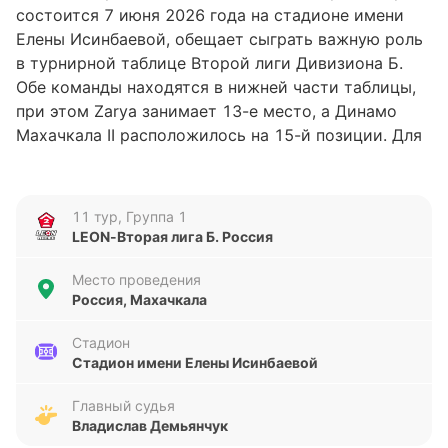
состоится 7 июня 2026 года на стадионе имени
Елены Исинбаевой, обещает сыграть важную роль
в турнирной таблице Второй лиги Дивизиона Б.
Обе команды находятся в нижней части таблицы,
при этом Zarya занимает 13-е место, а Динамо
Махачкала II расположилось на 15-й позиции. Для
обеих команд этот поединок – шанс улучшить свои
позиции и набрать важные очки в борьбе за
выживание.
11 тур, Группа 1
LEON-Вторая лига Б. Россия
Анализ формы команд
Место проведения
Форма Динамо Махачкала II вызывает серьезные
Россия, Махачкала
вопросы: команда проиграла все пять последних
матчей, забив всего один гол и пропустив 13. Это
Стадион
Стадион имени Елены Исинбаевой
свидетельствует о серьезных проблемах как в
обороне, так и в атаке. В то же время Zarya
Главный судья
демонстрирует более сбалансированную игру – в
Владислав Демьянчук
пяти последних встречах у них две победы и три