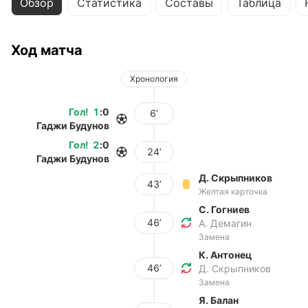
Обзор
Статистика
Составы
Таблица
Ход матча
Хронология
Гол
!
1
:
0
6’
Гаджи Будунов
Гол
!
2
:
0
24’
Гаджи Будунов
Д. Скрыпников
43’
Желтая карточка
С. Гогниев
46’
А. Демагин
Замена
К. Антонец
46’
Д. Скрыпников
Замена
Я. Балан