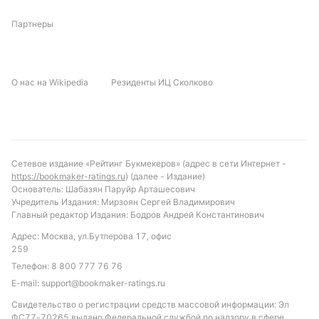
также может сыграть важную роль в исходе
матча.
Партнеры
Прогноз и рекомендации по ставкам
О нас на Wikipedia
Резиденты ИЦ Сколково
Исходя из текущей формы и статистики, Zarya
имеет больше шансов на положительный результат
в этой встрече. Вероятен исход с победой гостей
или, как минимум, ничьей. Учитывая среднее
количество голов в лиге и результаты команд,
Сетевое издание «Рейтинг Букмекеров» (адрес в сети Интернет -
ставка на тотал меньше 3.5 голов выглядит
https://bookmaker-ratings.ru
) (далее - Издание)
разумной. Также можно обратить внимание на
Основатель: Шабазян Паруйр Арташесович
Учредитель Издания: Мирзоян Сергей Владимирович
количество желтых карточек, учитывая стиль
Главный редактор Издания: Бодров Андрей Константинович
судейства Владислава Демьянчука, что может
Адрес: Москва, ул.Бутлерова 17, офис
стать дополнительным элементом в прогнозе для
259
ставок на дисциплину в матче.
Телефон:
8 800 777 76 76
Обновлено:
E-mail:
support@bookmaker-ratings.ru
Свидетельство о регистрации средств массовой информации: Эл
ФС77-70265 выдано Федеральной службой по надзору в сфере