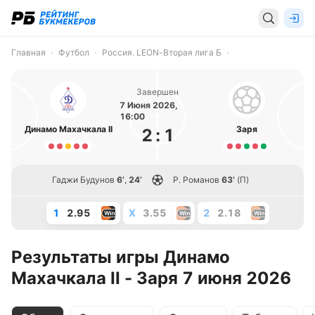
Главная
Футбол
Россия. LEON-Вторая лига Б
Завершен
7 Июня 2026,
16:00
Динамо Махачкала II
Заря
2
:
1
Гаджи Будунов
6’
,
24’
Р. Романов
63’
(П)
1
2.95
X
3.55
2
2.18
Результаты игры Динамо
Махачкала II - Заря 7 июня 2026