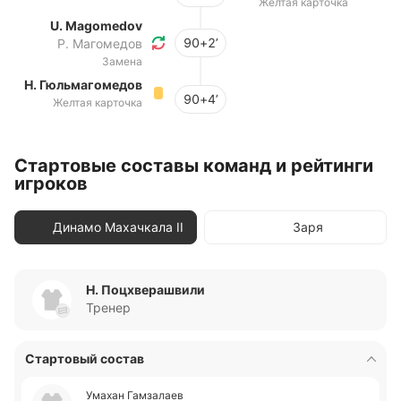
Желтая карточка
U. Magomedov
90+2’
Р. Магомедов
Замена
Н. Гюльмагомедов
90+4’
Желтая карточка
Стартовые составы команд и рейтинги
игроков
Динамо Махачкала II
Заря
Н. Поцхверашвили
Тренер
Стартовый состав
Умахан Га­мза­лаев