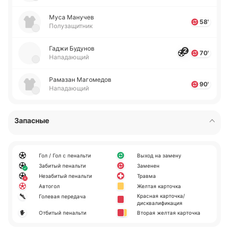
Муса Ма­ну­чев
58'
Полузащитник
Гаджи Бу­ду­нов
2
70'
Нападающий
Ра­ма­зан Ма­го­ме­дов
90'
Нападающий
Запасные
Гол / Гол с пенальти
Выход на замену
Забитый пенальти
Заменен
Незабитый пенальти
Травма
Автогол
Желтая карточка
Красная карточка/
Голевая передача
дисквалификация
Отбитый пенальти
Вторая желтая карточка