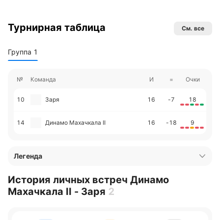
Турнирная таблица
См. все
Группа 1
№
Команда
И
=
Очки
10
Заря
16
-7
18
14
Динамо Махачкала II
16
-18
9
Легенда
История личных встреч Динамо
Махачкала II - Заря
2