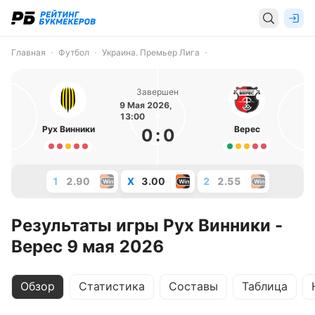
Главная
Футбол
Украина. Премьер Лига
Завершен
9 Мая 2026,
13:00
Рух Винники
Верес
0
:
0
1
2.90
X
3.00
2
2.55
Результаты игры Рух Винники -
Верес 9 мая 2026
Обзор
Статистика
Составы
Таблица