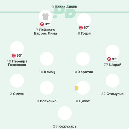
9
Невес Алвес
82'
67'
7
Пей­шо­то
Баррос Лима
8
Годзя
90'
82'
19
Пе­рей­ра
Го­нса­лвес
77
Шарай
10
Клиоц
14
Ха­ра­тин
2
Смиян
22
Ста­му­лис
3
Во­вче­нко
4
Ципот
23
Ко­жу­харь