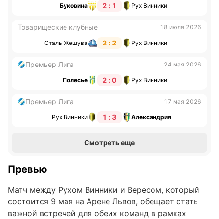
2 : 1
Буковина
Рух Винники
Товарищеские клубные
18 июля 2026
2 : 2
Сталь Жешува
Рух Винники
Премьер Лига
24 мая 2026
2 : 0
Полесье
Рух Винники
Премьер Лига
17 мая 2026
1 : 3
Рух Винники
Александрия
Смотреть еще
Превью
Матч между Рухом Винники и Вересом, который
состоится 9 мая на Арене Львов, обещает стать
важной встречей для обеих команд в рамках