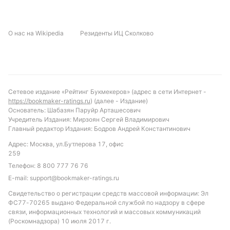
встреч, матч обещает быть напряженным и
сдержанным в плане результативности.
О нас на Wikipedia
Резиденты ИЦ Сколково
Прогнозируем минимальное количество голов и
ожидаем обилие предупреждений. Рекомендуется
ставка на тотал желтых карточек больше 2.5,
учитывая устойчивую тенденцию к жесткой игре
обеих команд. Также интересна ставка на то, что
Сетевое издание «Рейтинг Букмекеров» (адрес в сети Интернет -
Рух Винники не проиграет по ударам в створ во
https://bookmaker-ratings.ru
) (далее - Издание)
втором тайме — это отражает историческое
Основатель: Шабазян Паруйр Арташесович
Учредитель Издания: Мирзоян Сергей Владимирович
преимущество команды в этом компоненте.
Главный редактор Издания: Бодров Андрей Константинович
Итоговый результат может склониться в сторону
Адрес: Москва, ул.Бутлерова 17, офис
ничьей или минимальной победы одной из сторон.
259
Обновлено:
Телефон:
8 800 777 76 76
E-mail:
support@bookmaker-ratings.ru
Свидетельство о регистрации средств массовой информации: Эл
Автор
ФС77-70265 выдано Федеральной службой по надзору в сфере
связи, информационных технологий и массовых коммуникаций
Дмитрий Разумец
(Роскомнадзора) 10 июля 2017 г.