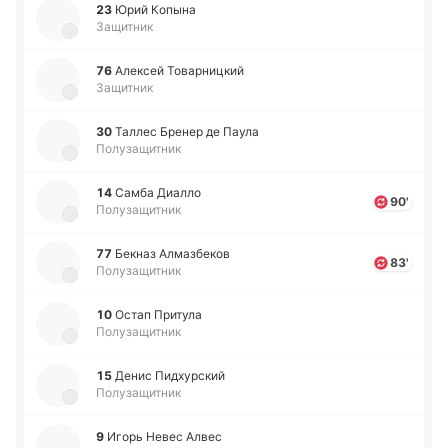
23
Юрий Копына
Защитник
76
Але­ксей То­ва­рни­цкий
Защитник
30
Таллес Бренер де Паула
Полузащитник
14
Самба Диалло
90'
Полузащитник
77
Бекназ Алма­збе­ков
83'
Полузащитник
10
Остап При­ту­ла
Полузащитник
15
Денис Пи­дху­рский
Полузащитник
9
Игорь Невес Алвес