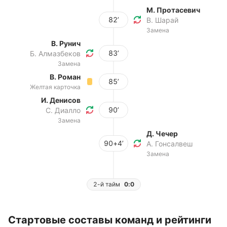
М. Протасевич
82’
В. Шарай
Замена
В. Рунич
83’
Б. Алмазбеков
Замена
В. Роман
85’
Желтая карточка
И. Денисов
90’
С. Диалло
Замена
Д. Чечер
90+4’
А. Гонсалвеш
Замена
2-й тайм
0:0
Стартовые составы команд и рейтинги