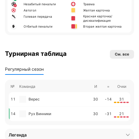
Незабитый пенальти
Травма
Автогол
Желтая карточка
Красная карточка/
Голевая передача
дисквалификация
Отбитый пенальти
Вторая желтая карточка
Турнирная таблица
См. все
Регулярный сезон
№
Команда
И
=
Очки
11
Верес
30
-14
31
14
Рух Винники
30
-31
21
Легенда