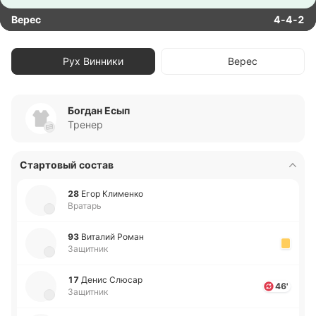
Верес
4-4-2
Рух Винники
Верес
Богдан Есып
Тренер
Стартовый состав
28
Егор Кли­ме­нко
Вратарь
93
Ви­та­лий Роман
Защитник
17
Денис Слюсар
46'
Защитник