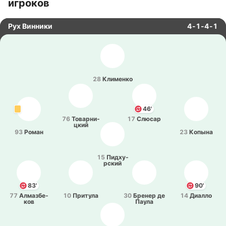
игроков
Рух Винники
4-1-4-1
28
Кли­ме­нко
46'
76
То­ва­рни­
17
Слюсар
цкий
93
Роман
23
Копына
15
Пи­дху­
рский
83'
90'
77
Алма­збе­
10
При­ту­ла
30
Бренер де
14
Диалло
ков
Паула