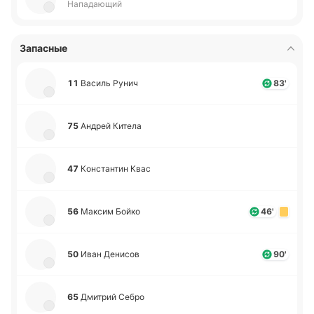
Нападающий
Запасные
11
Василь Рунич
83'
75
Андрей Китела
47
Ко­нста­нтин Квас
56
Максим Бойко
46'
50
Иван Де­ни­сов
90'
65
Дми­трий Себро