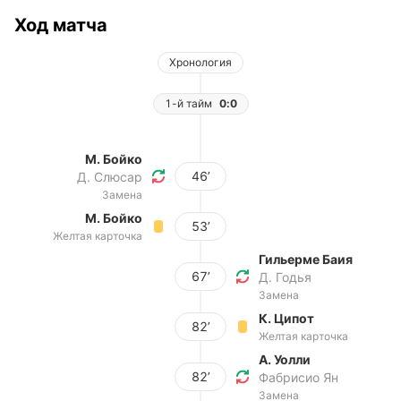
Ход матча
Хронология
1-й тайм
0:0
М. Бойко
46’
Д. Слюсар
Замена
М. Бойко
53’
Желтая карточка
Гильерме Баия
67’
Д. Годья
Замена
К. Ципот
82’
Желтая карточка
А. Уолли
82’
Фабрисио Ян
Замена