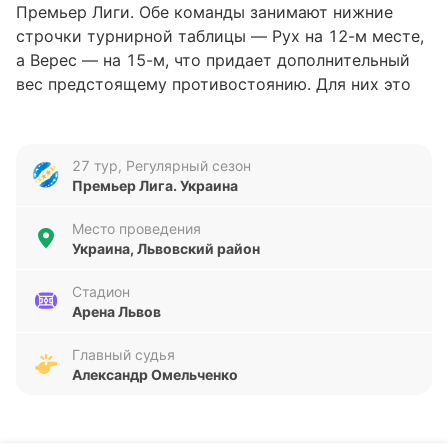
Премьер Лиги. Обе команды занимают нижние
строчки турнирной таблицы — Рух на 12-м месте,
а Верес — на 15-м, что придает дополнительный
вес предстоящему противостоянию. Для них это
шанс улучшить свое положение и набрать очки в
борьбе за выживание.
27 тур, Регулярный сезон
Анализ формы команд
Премьер Лига. Украина
Форма Руха Винники вызывает вопросы: команда
Место проведения
проиграла все последние пять матчей, забив всего
Украина, Львовский район
один гол и пропустив одиннадцать. Такая
статистика свидетельствует о серьезных
Стадион
Арена Львов
трудностях в обороне и нападении. Верес, хоть и
не демонстрирует стабильности, выглядит
Главный судья
немного лучше: два ничейных результата и три
Александр Омельченко
поражения в последних пяти играх, с общим
счетом 1:6. Несмотря на низкую результативность
обеих команд, Вересу удается сохранять более