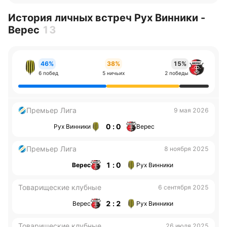
История личных встреч Рух Винники -
Верес
13
46%
38%
15%
6 побед
5 ничьих
2 победы
Премьер Лига
9 мая 2026
0 : 0
Рух Винники
Верес
Премьер Лига
8 ноября 2025
1 : 0
Верес
Рух Винники
Товарищеские клубные
6 сентября 2025
2 : 2
Верес
Рух Винники
Товарищеские клубные
26 июля 2025