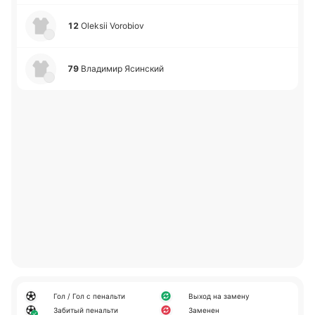
12
Oleksii Vorobiov
79
Вла­ди­мир Яси­нский
Гол / Гол с пенальти
Выход на замену
Забитый пенальти
Заменен