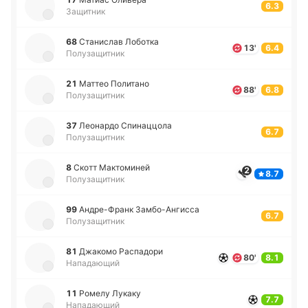
6.3
Защитник
68
Ста­ни­слав Ло­бо­тка
13'
6.4
Полузащитник
21
Маттео По­ли­та­но
88'
6.8
Полузащитник
37
Лео­на­рдо Спи­на­ццо­ла
6.7
Полузащитник
8
Скотт Ма­кто­ми­ней
2
8.7
Полузащитник
99
Андре­-Франк За­мбо­-А­нги­сса
6.7
Полузащитник
81
Джа­ко­мо Ра­спа­до­ри
80'
8.1
Нападающий
11
Ромелу Лукаку
7.7
Нападающий