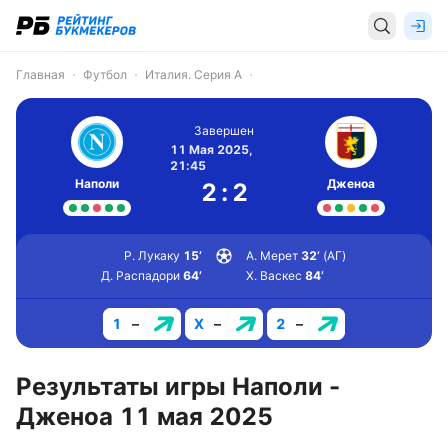
Главная
Футбол
Италия. Серия А
Завершен
11 Мая 2025,
21:45
Наполи
Дженоа
2
:
2
Р. Лукаку
15’
А. Мерет
32’
(АГ)
Д. Распадори
64’
Х. Васкес
84’
1
–
X
–
2
–
Результаты игры Наполи -
Дженоа 11 мая 2025