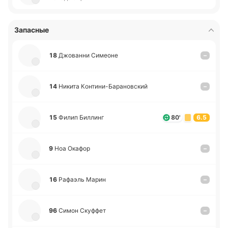
Запасные
18
Джо­ва­нни Си­мео­не
–
14
Никита Ко­нти­ни­-Ба­ра­но­вский
–
15
Филип Би­ллинг
80'
6.5
9
Ноа Окафор
–
16
Ра­фаэль Марин
–
96
Симон Ску­ффет
–