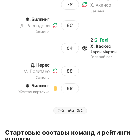
78’
Х. Аханор
Замена
Ф. Биллинг
80’
Д. Распадори
Замена
2
:
2
Гол
!
Х. Васкес
84’
Аарон Мартин
Голевой пас
Д. Нерес
88’
М. Политано
Замена
Ф. Биллинг
89’
Желтая карточка
2-й тайм
2:2
Стартовые составы команд и рейтинги
игроков