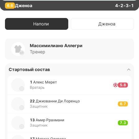
Дженоа
4-2-3-1
6.6
Наполи
Дженоа
Массимилиано Аллегри
Тренер
Стартовый состав
1
Алекс Мерет
5.8
Вратарь
22
Джио­ва­нни Ди Ло­ре­нцо
6.7
Защитник
13
Амир Рра­хма­ни
7.3
Защитник
17
Матиас Оли­ве­ра