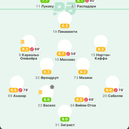
7.7
8.1
80'
11
Лукаку
81
Ра­спа­до­ри
6.3
19
Пи­на­мо­нти
6.2
69'
6.2
6.7
59'
9
Ка­рва­льо
15
Но­рто­н-
Оли­вей­ра
Ка­ффи
10
Ме­ссиас
6.2
6.2
32
Фре­ндруп
73
Мазини
6.5
78'
6.0
78'
69
Аханор
20
Са­бе­лли
8.6
6.5
69'
22
Васкес
34
Вийом Отоа
8.0
31
Зи­грист