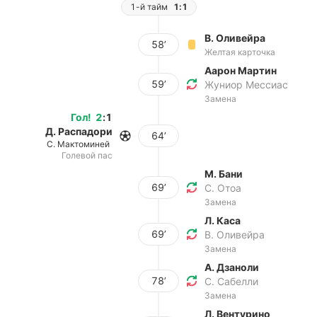
1-й тайм
1:1
В. Оливейра
58’
Желтая карточка
Аарон Мартин
59’
Жуниор Мессиас
Замена
Гол
!
2
:
1
Д. Распадори
64’
С. Мактоминей
Голевой пас
М. Бани
69’
С. Отоа
Замена
Л. Каса
69’
В. Оливейра
Замена
А. Дзаноли
78’
С. Сабелли
Замена
Л. Вентурино