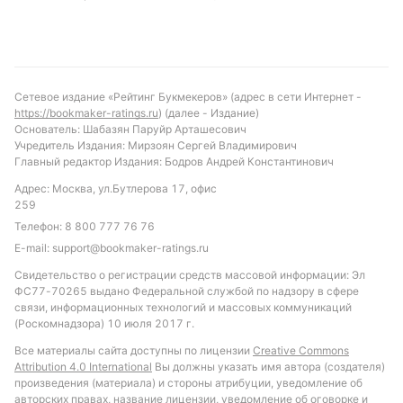
Лоботка, Скотт Мактоминей, Леонардо
Спинаццола – Маттео Политано, Ромелу Лукаку.
Потери: Жуан Жезус, Давид Нерес.
Сетевое издание «Рейтинг Букмекеров» (адрес в сети Интернет -
https://bookmaker-ratings.ru
) (далее - Издание)
«Дженоа»
Основатель: Шабазян Паруйр Арташесович
Учредитель Издания: Мирзоян Сергей Владимирович
Ориентировочный состав: Никола Леали – Аарон
Главный редактор Издания: Бодров Андрей Константинович
Мартин Кариколь, Йохан Васкес, Брук Нортон-
Адрес: Москва, ул.Бутлерова 17, офис
Каффи, Кони Де Винтер – Мортен Френдруп,
259
Патрицио Мазини, Мортен Торсбю, Хонест Аханор,
Телефон:
8 800 777 76 76
Лиор Каса – Джефф Эхатор.
E-mail:
support@bookmaker-ratings.ru
Свидетельство о регистрации средств массовой информации: Эл
Потери: Руслан Малиновский, Фабио Миретти.
ФС77-70265 выдано Федеральной службой по надзору в сфере
связи, информационных технологий и массовых коммуникаций
(Роскомнадзора) 10 июля 2017 г.
Коэффициенты
Все материалы сайта доступны по лицензии
Creative Commons
Attribution 4.0 International
Вы должны указать имя автора (создателя)
Победа «Наполи» в линии букмекерской конторы
произведения (материала) и стороны атрибуции, уведомление об
PARI играется с коэффициентом 1,30, что делает
авторских правах, название лицензии, уведомление об оговорке и