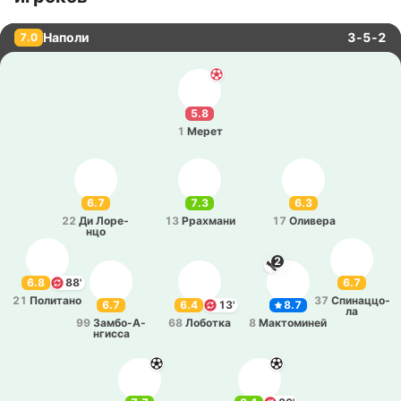
Наполи
3-5-2
7.0
5.8
1
Мерет
6.7
7.3
6.3
22
Ди Ло­ре­
13
Рра­хма­ни
17
Оли­ве­ра
нцо
2
6.8
88'
6.7
21
По­ли­та­но
37
Спи­на­ццо­
6.7
6.4
13'
8.7
ла
99
За­мбо­-А­
68
Ло­бо­тка
8
Ма­кто­ми­ней
нги­сса