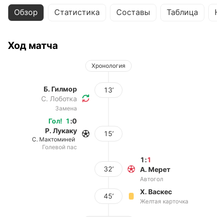
Обзор
Статистика
Составы
Таблица
Ход матча
Хронология
Б. Гилмор
13’
С. Лоботка
Замена
Гол
!
1
:
0
Р. Лукаку
15’
С. Мактоминей
Голевой пас
1
:
1
32’
А. Мерет
Автогол
Х. Васкес
45’
Желтая карточка