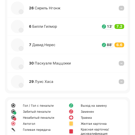
26
Сириль Нгонж
–
6
Билли Гилмор
13'
7.2
7
Давид Нерес
88'
6.6
30
Па­скуа­ле Ма­ццо­кки
–
29
Луис Хаса
–
Гол / Гол с пенальти
Выход на замену
Забитый пенальти
Заменен
Незабитый пенальти
Травма
Автогол
Желтая карточка
Красная карточка/
Голевая передача
дисквалификация