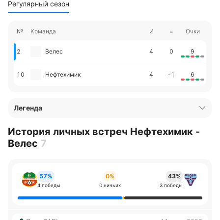
Регулярный сезон
№
Команда
И
=
Очки
2
Велес
4
0
9
10
Нефтехимик
4
-1
6
Легенда
История личных встреч Нефтехимик -
Велес
7
57%
0%
43%
4 победы
0 ничьих
3 победы