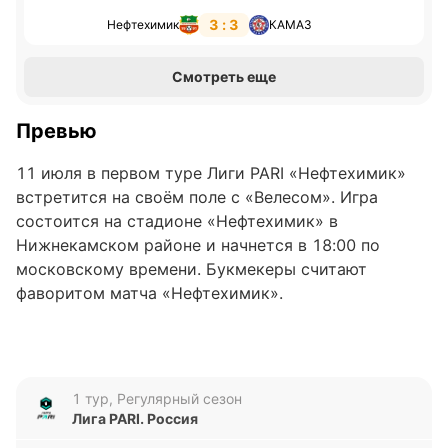
3 : 3
Нефтехимик
КАМАЗ
Смотреть еще
Превью
11 июля в первом туре Лиги PARI «Нефтехимик»
встретится на своём поле с «Велесом». Игра
состоится на стадионе «Нефтехимик» в
Нижнекамском районе и начнется в 18:00 по
московскому времени. Букмекеры считают
фаворитом матча «Нефтехимик».
«Нефтехимик»
«Нефтехимик» занимает пятую строчку в
1 тур, Регулярный сезон
турнирной таблице Лиги PARI. У команды Роберта
Лига PARI. Россия
Евдокимова ноль очков после нулевого количества