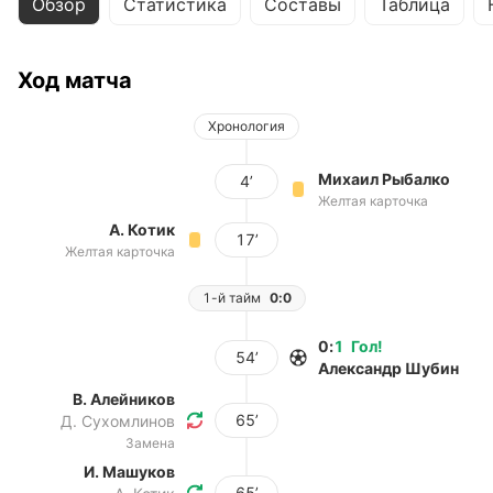
Обзор
Статистика
Составы
Таблица
Ход матча
Хронология
Михаил Рыбалко
4’
Желтая карточка
А. Котик
17’
Желтая карточка
1-й тайм
0:0
0
:
1
Гол
!
54’
Александр Шубин
В. Алейников
65’
Д. Сухомлинов
Замена
И. Машуков
65’