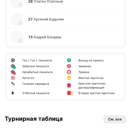
28
Платон Пла­то­нов
27
Арсе­ний Бу­ды­лин
15
Андрей Бо­ндарь
Гол / Гол с пенальти
Выход на замену
Забитый пенальти
Заменен
Незабитый пенальти
Травма
Автогол
Желтая карточка
Красная карточка/
Голевая передача
дисквалификация
Отбитый пенальти
Вторая желтая карточка
Турнирная таблица
См. все