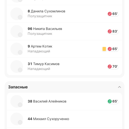
8
Данила Су­хо­мли­нов
65'
Полузащитник
96
Никита Ва­си­льев
83'
Полузащитник
9
Артем Котик
65'
Нападающий
31
Тимур Ка­си­мов
70'
Нападающий
Запасные
38
Ва­си­лий Алей­ни­ков
65'
44
Михаил Су­хо­ру­че­нко