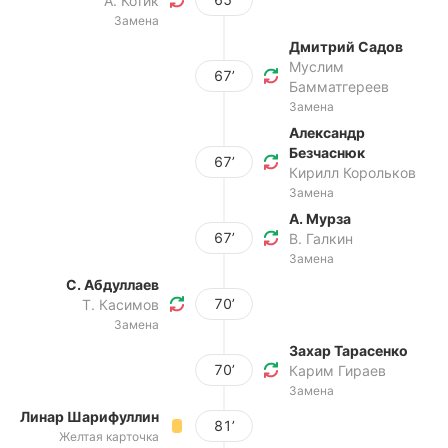
А. Котик
Замена
Дмитрий Садов
Муслим
67’
Бамматгереев
Замена
Александр
Безчаснюк
67’
Кирилл Корольков
Замена
А. Мурза
67’
В. Галкин
Замена
С. Абдуллаев
70’
Т. Касимов
Замена
Захар Тарасенко
70’
Карим Гираев
Замена
Линар Шарифуллин
81’
Желтая карточка