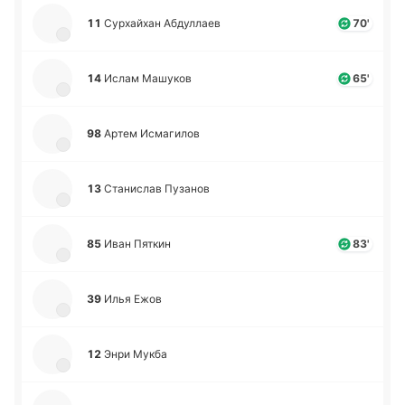
11
Су­рхай­хан Абду­ллаев
70'
14
Ислам Ма­шу­ков
65'
98
Артем Исма­ги­лов
13
Ста­ни­слав Пу­за­нов
85
Иван Пяткин
83'
39
Илья Ежов
12
Энри Мукба