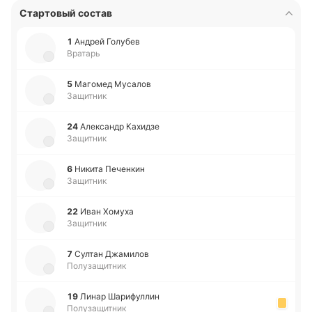
Стартовый состав
1
Андрей Го­лу­бев
Вратарь
5
Ма­го­мед Му­са­лов
Защитник
24
Але­ксандр Ка­хи­дзе
Защитник
6
Никита Пе­че­нкин
Защитник
22
Иван Хомуха
Защитник
7
Султан Джа­ми­лов
Полузащитник
19
Линар Ша­ри­фу­ллин
Полузащитник