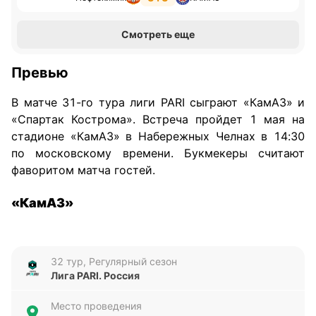
Смотреть еще
Превью
В матче 31-го тура лиги PARI сыграют «КамАЗ» и
«Спартак Кострома». Встреча пройдет 1 мая на
стадионе «КамАЗ» в Набережных Челнах в 14:30
по московскому времени. Букмекеры считают
фаворитом матча гостей.
«КамАЗ»
«Автозаводцы» на кураже: в активе — две победы
подряд над аутсайдерами. Как итог — сохранение
32 тур, Регулярный сезон
шестой строчки в таблице. Весной банда Хазова
Лига PARI. Россия
слила всего два матча из 10, но и побеждает
нечасто — лишь три победы на дистанции. Дома
Место проведения
челнинцы — крепость: одно поражение в девяти