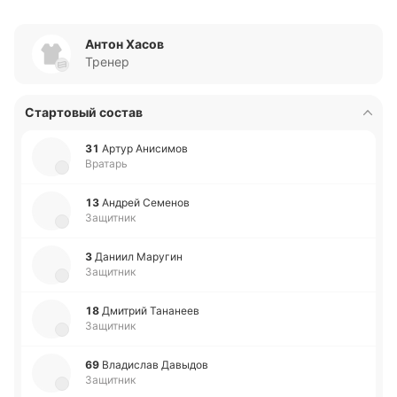
Антон Хасов
Тренер
Стартовый состав
31
Артур Ани­си­мов
Вратарь
13
Андрей Се­ме­нов
Защитник
3
Даниил Ма­ру­гин
Защитник
18
Дми­трий Та­на­неев
Защитник
69
Вла­ди­слав Да­вы­дов
Защитник