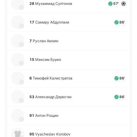
28
Му­ха­ммад Су­лто­нов
57'
17
Самиру Абду­лла­хи
86'
7
Руслан Аюкин
15
Максим Бурко
6
Ти­мо­фей Ка­ли­стра­тов
86'
53
Але­ксандр Де­рю­гин
86'
91
Антон Рощин
95
Vyacheslav Korobov