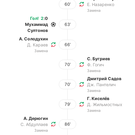
60’
Е. Назаренко
Замена
Гол
!
2
:
0
Мухаммад
63’
Султонов
А. Солодухин
66’
Д. Караев
Замена
С. Бугриев
70’
Ф. Гогич
Замена
Дмитрий Садов
70’
Дж. Пантелич
Замена
Г. Киселёв
79’
Д. Жильмостных
Замена
А. Дерюгин
86’
С. Абдуллаев
Замена