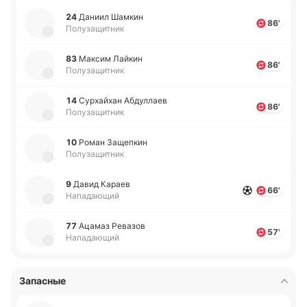
24
Даниил Шамкин
86'
Полузащитник
83
Максим Лайкин
86'
Полузащитник
14
Су­рхай­хан Абду­ллаев
86'
Полузащитник
10
Роман За­ще­пкин
Полузащитник
9
Давид Караев
66'
Нападающий
77
Ацамаз Ре­ва­зов
57'
Нападающий
Запасные