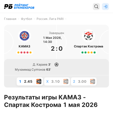
Главная
Футбол
Россия. Лига PARI
Завершен
1 Мая 2026,
14:30
КАМАЗ
Спартак Кострома
2
:
0
Д. Караев
3’
Мухаммад Султонов
63’
1
2.45
X
3.10
2
3.00
Результаты игры КАМАЗ -
Спартак Кострома 1 мая 2026