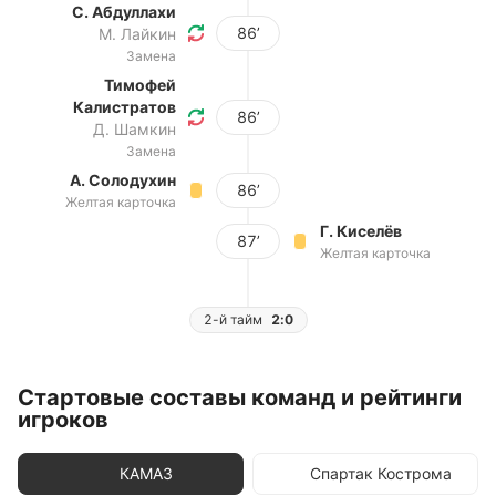
С. Абдуллахи
86’
М. Лайкин
Замена
Тимофей
Калистратов
86’
Д. Шамкин
Замена
А. Солодухин
86’
Желтая карточка
Г. Киселёв
87’
Желтая карточка
2-й тайм
2:0
Стартовые составы команд и рейтинги
игроков
КАМАЗ
Спартак Кострома