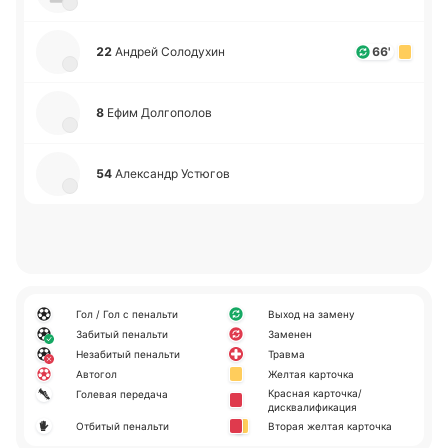
22
Андрей Со­ло­ду­хин
66'
8
Ефим До­лго­по­лов
54
Але­ксандр Устю­гов
Гол / Гол с пенальти
Выход на замену
Забитый пенальти
Заменен
Незабитый пенальти
Травма
Автогол
Желтая карточка
Красная карточка/
Голевая передача
дисквалификация
Отбитый пенальти
Вторая желтая карточка