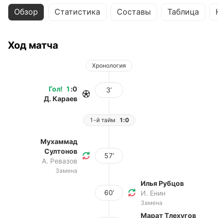
Обзор
Статистика
Составы
Таблица
Ход матча
Хронология
Гол
!
1
:
0
3’
Д. Караев
1-й тайм
1:0
Мухаммад
Султонов
57’
А. Ревазов
Замена
Илья Рубцов
60’
И. Енин
Замена
Марат Тлехугов