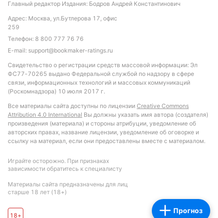
Главный редактор Издания: Бодров Андрей Константинович
Адрес: Москва, ул.Бутлерова 17, офис
Обновлено:
259
Телефон:
8 800 777 76 76
E-mail:
support@bookmaker-ratings.ru
Автор
Свидетельство о регистрации средств массовой информации: Эл
Александр Трибуш
ФС77-70265 выдано Федеральной службой по надзору в сфере
связи, информационных технологий и массовых коммуникаций
(Роскомнадзора) 10 июля 2017 г.
Подписаться
Все материалы сайта доступны по лицензии
Creative Commons
Attribution 4.0 International
Вы должны указать имя автора (создателя)
произведения (материала) и стороны атрибуции, уведомление об
авторских правах, название лицензии, уведомление об оговорке и
ссылку на материал, если они предоставлены вместе с материалом.
Играйте осторожно. При признаках
зависимости обратитесь к специалисту
Материалы сайта предназначены для лиц
старше 18 лет (18+)
Прогноз
18+