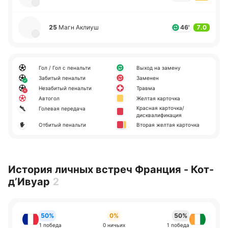
25
Магн Аклиуш
46'
7.0
Гол / Гол с пенальти
Выход на замену
Забитый пенальти
Заменен
Незабитый пенальти
Травма
Автогол
Желтая карточка
Красная карточка/
Голевая передача
дисквалификация
Отбитый пенальти
Вторая желтая карточка
История личных встреч Франция - Кот-
д’Ивуар
2
50%
0%
50%
1 победа
0 ничьих
1 победа