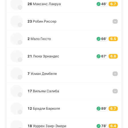
26
Ма­ксанс Лакруа
46'
6.7
23
Робин Риссер
–
2
Мало Гюсто
66'
6.5
21
Люка Эрна­ндес
67'
6.6
7
Усман Де­мбе­ле
–
17
Вильям Салиба
–
12
Брэдли Ба­рко­ля
89'
6.7
18
Уоррен Заи­р-Э­ме­ри
78'
6.4