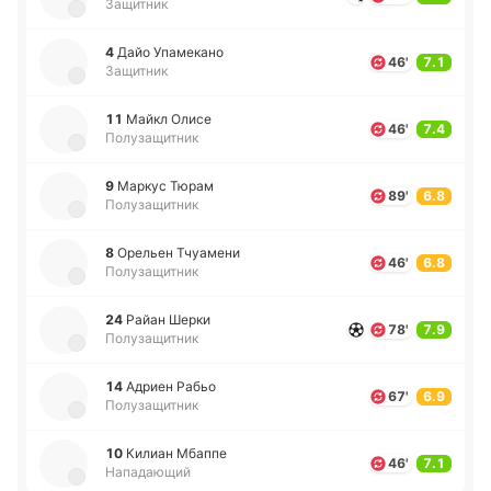
Защитник
4
Дайо Упа­ме­ка­но
46'
7.1
Защитник
11
Майкл Олисе
46'
7.4
Полузащитник
9
Маркус Тюрам
89'
6.8
Полузащитник
8
Оре­льен Тчуа­ме­ни
46'
6.8
Полузащитник
24
Райан Шерки
78'
7.9
Полузащитник
14
Адриен Рабьо
67'
6.9
Полузащитник
10
Килиан Мбаппе
46'
7.1
Нападающий