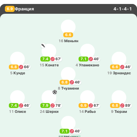
Франция
4-1-4-1
6.9
6.6
16
Меньян
7.4
67'
7.1
46'
15
Конате
4
Упа­ме­ка­но
6.8
66'
6.6
46'
5
Кунде
19
Эрна­ндес
6.8
46'
8
Тчуа­ме­ни
7.4
46'
7.9
78'
6.9
67'
6.8
89'
11
Олисе
24
Шерки
14
Рабьо
9
Тюрам
7.1
46'