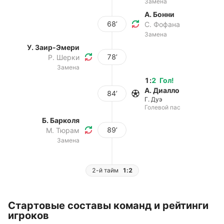
Замена
А. Бонни
68’
С. Фофана
Замена
У. Заир-Эмери
78’
Р. Шерки
Замена
1
:
2
Гол
!
А. Диалло
84’
Г. Дуэ
Голевой пас
Б. Барколя
89’
М. Тюрам
Замена
2-й тайм
1:2
Стартовые составы команд и рейтинги
игроков