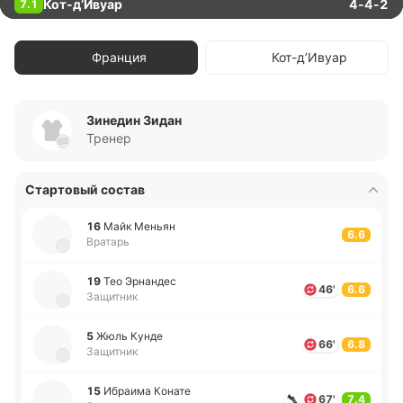
Кот-д’Ивуар
4-4-2
7.1
Франция
Кот-д’Ивуар
Зинедин Зидан
Тренер
Стартовый состав
16
Майк Меньян
6.6
Вратарь
19
Тео Эрна­ндес
46'
6.6
Защитник
5
Жюль Кунде
66'
6.8
Защитник
15
Ибраи­ма Конате
67'
7.4