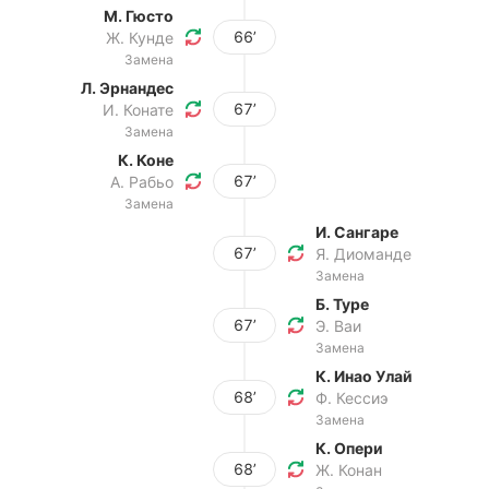
М. Гюсто
66’
Ж. Кунде
Замена
Л. Эрнандес
67’
И. Конате
Замена
К. Коне
67’
А. Рабьо
Замена
И. Сангаре
67’
Я. Диоманде
Замена
Б. Туре
67’
Э. Ваи
Замена
К. Инао Улай
68’
Ф. Кессиэ
Замена
К. Опери
68’
Ж. Конан