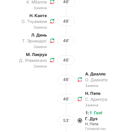
46’
К. Мбаппе
Замена
Н. Канте
46’
О. Тчуамени
Замена
Л. Динь
46’
Т. Эрнандес
Замена
М. Лакруа
46’
Д. Упамекано
Замена
А. Диалло
46’
О. Диаките
Замена
Н. Пепе
46’
С. Аденгра
Замена
1
:
1
Гол
!
Г. Дуэ
53’
Н. Пепе
Голевой пас