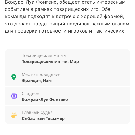
Божуар-Луи Фонтено, обещает стать интересным
событием в рамках товарищеских игр. Обе
команды подходят к встрече с хорошей формой,
что делает предстоящий поединок важным этапом
для проверки готовности игроков и тактических
схем перед более серьёзными турнирами.
Анализ формы команд
Товарищеские матчи
Товарищеские матчи. Мир
Франция демонстрирует стабильность в
последних пяти матчах, одержав четыре победы и
Место проведения
зафиксировав одну ничью. За этот период команда
Франция, Нант
забила 14 голов и пропустила 5, что говорит о
достаточно сбалансированной игре в атаке и
Стадион
Божуар-Луи Фонтено
обороне. Кот-д’Ивуар также показывает неплохие
результаты, выиграв четыре из пяти встреч,
Главный судья
уступив лишь в одном матче. В их активе 13
Себастьян Гишамер
забитых и 5 пропущенных голов. Обе команды
имеют схожие показатели по количеству