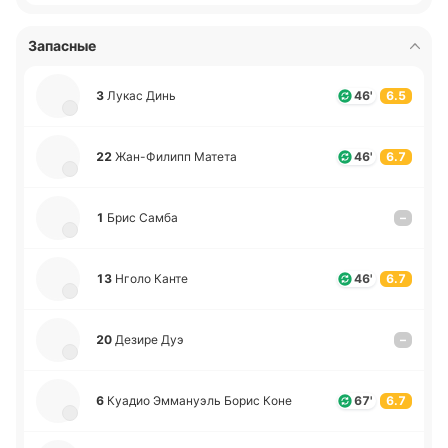
Запасные
3
Лукас Динь
46'
6.5
22
Жа­н-Фи­липп Матета
46'
6.7
1
Брис Самба
–
13
Нголо Канте
46'
6.7
20
Дезире Дуэ
–
6
Куадио Эмма­нуэль Борис Коне
67'
6.7