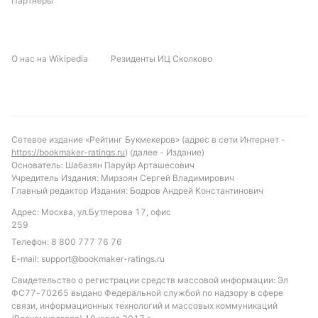
Партнеры
С учётом текущей формы и статистики, можно
ожидать результативный матч с голами с обеих
сторон. Вероятность ничьей невелика, учитывая
О нас на Wikipedia
Резиденты ИЦ Сколково
стремление обеих команд к победе.
Рекомендуется обратить внимание на ставку «обе
команды забьют», которая имеет высокий шанс на
успех. Также интересной может стать ставка на
тотал больше 2.5, учитывая средний показатель
Сетевое издание «Рейтинг Букмекеров» (адрес в сети Интернет -
голов за игру и атакующий потенциал обеих
https://bookmaker-ratings.ru
) (далее - Издание)
сборных. Такой подход позволит получить
Основатель: Шабазян Паруйр Арташесович
Учредитель Издания: Мирзоян Сергей Владимирович
оптимальное сочетание риска и потенциальной
Главный редактор Издания: Бодров Андрей Константинович
прибыли.
Адрес: Москва, ул.Бутлерова 17, офис
Обновлено:
259
Телефон:
8 800 777 76 76
E-mail:
support@bookmaker-ratings.ru
Автор
Свидетельство о регистрации средств массовой информации: Эл
ФС77-70265 выдано Федеральной службой по надзору в сфере
Михаил Кузнецов
связи, информационных технологий и массовых коммуникаций