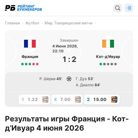
Главная
Футбол
Мир. Товарищеские матчи
Завершен
4 Июня 2026,
22:10
Франция
Кот-д’Ивуар
1
:
2
Р. Шерки
45’
Г. Дуэ
53’
А. Диалло
84’
1
1.22
X
7.00
2
15.00
Результаты игры Франция - Кот-
д’Ивуар 4 июня 2026