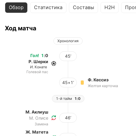
Обзор
Статистика
Составы
H2H
Про
Ход матча
Хронология
Гол
!
1
:
0
45’
Р. Шерки
И. Конате
Голевой пас
Ф. Кессиэ
45+1’
Желтая карточка
1-й тайм
1:0
М. Аклиуш
46’
М. Олисе
Замена
Ж. Матета