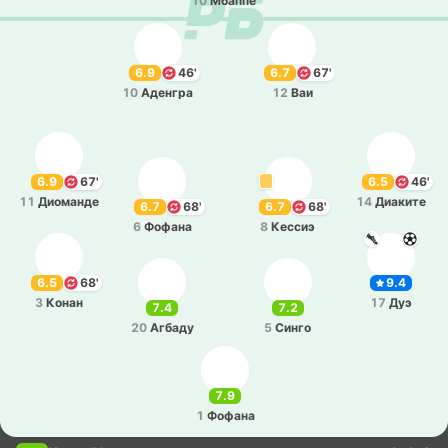
10
Мбаппе
6.9
46'
6.7
67'
10
Аде­нгра
12
Ваи
6.9
67'
6.5
46'
11
Дио­ма­нде
14
Диа­ки­те
6.7
68'
6.7
68'
6
Фофана
8
Кессиэ
6.5
68'
9.4
3
Конан
17
Дуэ
7.4
7.2
20
Агбаду
5
Синго
7.9
1
Фофана