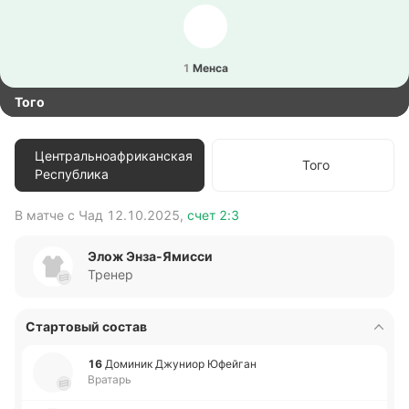
1
Менса
Того
Центральноафриканская
Того
Республика
В матче с
Чад
12.10.2025
,
счет
2:3
В 
Элож Энза-Ямисси
Тренер
Стартовый состав
16
До­ми­ник Джу­ниор Юфей­ган
Вратарь