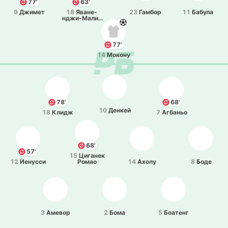
77'
63'
9
Джимет
18
Ява­не­
23
Гамбор
11
Бабула
нджи­-Ма­ли­
па­нгу
77'
14
Мокону
78'
68'
10
Денкей
18
Клидж
7
Агба­ньо
68'
57'
15
Ци­га­нек
12
Йе­ну­сси
Ромао
14
Ахолу
8
Боде
3
Амевор
2
Бома
5
Боа­тенг