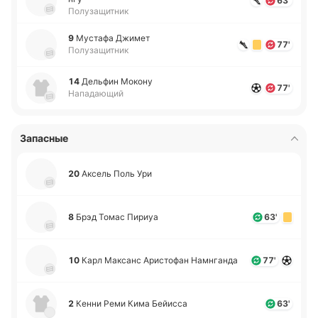
63'
Полузащитник
9
Му­ста­фа Джимет
77'
Полузащитник
14
Де­льфин Мокону
77'
Нападающий
Запасные
20
Аксель Поль Ури
8
Брэд Томас Пириуа
63'
10
Карл Ма­ксанс Ари­сто­фан На­мнга­нда
77'
2
Кенни Реми Кима Бейи­сса
63'