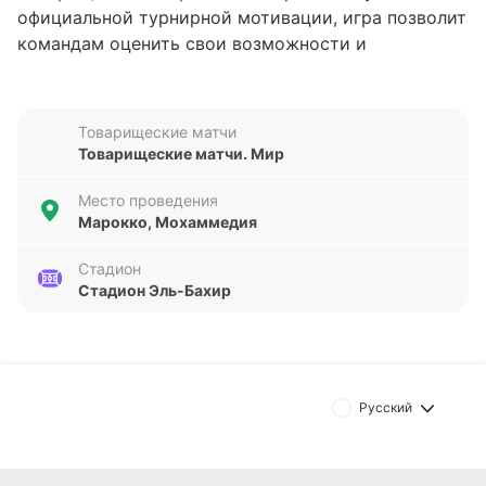
официальной турнирной мотивации, игра позволит
командам оценить свои возможности и
подготовиться к будущим соревнованиям. Текущие
позиции команд не определены, что добавляет
дополнительный интерес к результату этого
Товарищеские матчи
поединка.
Товарищеские матчи. Мир
Анализ формы команд
Место проведения
Марокко, Мохаммедия
Центральноафриканская Республика подошла к
этому матчу с не самой удачной серией: за
Стадион
Стадион Эль-Бахир
последние пять игр команда одержала лишь одну
победу, уступив в трёх матчах и сыграв вничью
один раз. За этот период она забила всего 3 гола,
пропустив при этом 11, что свидетельствует о
проблемах в обороне. В то же время Того
Русский
демонстрирует более стабильные результаты: две
победы, две ничьи и одно поражение, с
положительным балансом голов 4:3. Такая