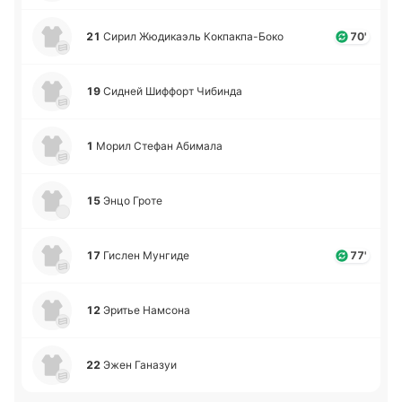
21
Сирил Жю­ди­каэль Ко­кпа­кпа­-Бо­ко
70'
19
Сидней Ши­ффорт Чи­би­нда
1
Морил Стефан Аби­ма­ла
15
Энцо Гроте
17
Гислен Му­нги­де
77'
12
Эритье На­мсо­на
22
Эжен Га­на­зуи