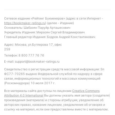
судье оставляет место для неожиданностей, что
добавляет дополнительный элемент
неопределённости.
Сетевое издание «Рейтинг Букмекеров» (адрес в сети Интернет -
https://bookmaker-ratings.ru
) (далее - Издание)
Прогноз и рекомендации по ставкам
Основатель: Шабазян Паруйр Арташесович
Учредитель Издания: Мирзоян Сергей Владимирович
С учётом текущей формы и статистики, более
Главный редактор Издания: Бодров Андрей Константинович
вероятной выглядит победа Того, который
Адрес: Москва, ул.Бутлерова 17, офис
демонстрирует более сбалансированную игру и
259
лучшее соотношение забитых и пропущенных
Телефон:
8 800 777 76 76
голов. Однако не исключена и результативная игра
E-mail:
support@bookmaker-ratings.ru
с обеих сторон, учитывая средний показатель
Свидетельство о регистрации средств массовой информации: Эл
голов за матч. Рекомендуемой ставкой может
ФС77-70265 выдано Федеральной службой по надзору в сфере
связи, информационных технологий и массовых коммуникаций
стать вариант с тоталом больше 1.5 голов, что
(Роскомнадзора) 10 июля 2017 г.
соответствует общей тенденции турнира. Также
Все материалы сайта доступны по лицензии
Creative Commons
стоит обратить внимание на возможность жёлтых
Attribution 4.0 International
Вы должны указать имя автора (создателя)
карточек, учитывая средний уровень фолов и
произведения (материала) и стороны атрибуции, уведомление об
жёсткую борьбу в центре поля.
авторских правах, название лицензии, уведомление об оговорке и
ссылку на материал, если они предоставлены вместе с материалом.
Обновлено: