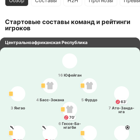
Обзор
Составы
H2H
Прогнозы
Превь
Стартовые составы команд и рейтинги
игроков
Центральноафриканская Республика
16
Юфей­ган
4
Ба­сс-Зо­ка­на
5
Фурдо
63'
3
Янгао
7
Ато­-За­нда­
нга
70'
6
Ге­ссе­-Ба­
нга­гби