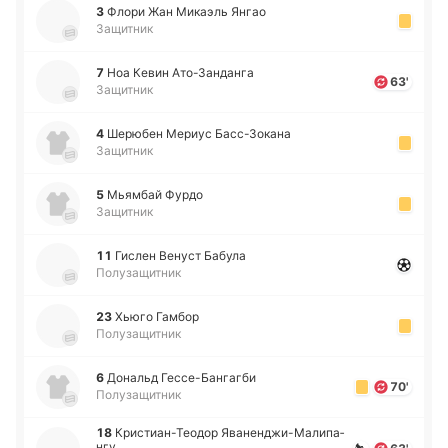
3
Флори Жан Ми­каэль Янгао
Защитник
7
Ноа Кевин Ато­-За­нда­нга
63'
Защитник
4
Ше­рю­бен Мериус Ба­сс-Зо­ка­на
Защитник
5
Мья­мбай Фурдо
Защитник
11
Гислен Венуст Бабула
Полузащитник
23
Хьюго Гамбор
Полузащитник
6
До­нальд Ге­ссе­-Ба­нга­гби
70'
Полузащитник
18
Кри­стиа­н-Тео­дор Ява­не­нджи­-Ма­ли­па­
нгу