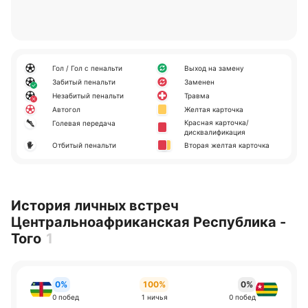
Гол / Гол с пенальти
Выход на замену
Забитый пенальти
Заменен
Незабитый пенальти
Травма
Автогол
Желтая карточка
Красная карточка/
Голевая передача
дисквалификация
Отбитый пенальти
Вторая желтая карточка
История личных встреч
Центральноафриканская Республика -
Того
1
0%
100%
0%
0 побед
1 ничья
0 побед