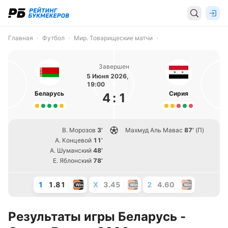
Главная
Футбол
Мир. Товарищеские матчи
Завершен
5 Июня 2026,
19:00
Беларусь
Сирия
4
:
1
В. Морозов
3’
Махмуд Аль Мавас
87’
(П)
А. Концевой
11’
А. Шуманский
48’
Е. Яблонский
78’
1
1.81
X
3.45
2
4.60
Результаты игры Беларусь -