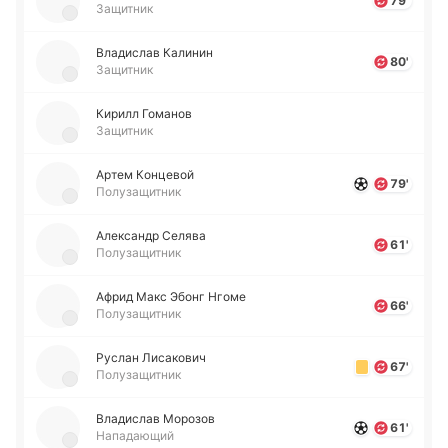
79'
Защитник
Вла­ди­слав Ка­ли­нин
80'
Защитник
Кирилл Го­ма­нов
Защитник
Артем Ко­нце­вой
79'
Полузащитник
Але­ксандр Селява
61'
Полузащитник
Африд Макс Эбонг Нгоме
66'
Полузащитник
Руслан Ли­са­ко­вич
67'
Полузащитник
Вла­ди­слав Мо­ро­зов
61'
Нападающий