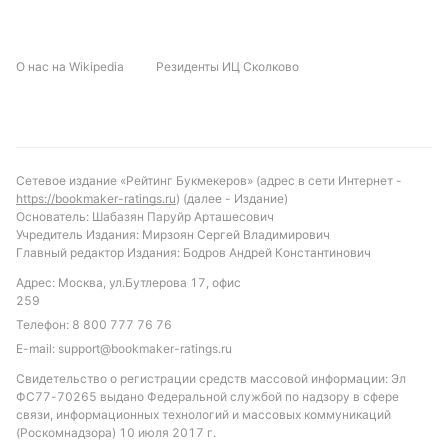
статистики, может стать дополнительным
элементом, влияющим на дисциплину и ход игры.
О нас на Wikipedia
Резиденты ИЦ Сколково
Прогноз и рекомендации по ставкам
С учетом анализа формы и статистики, матч
обещает быть равным по силе с небольшим
преимуществом хозяев поля. Вероятен результат с
Сетевое издание «Рейтинг Букмекеров» (адрес в сети Интернет -
https://bookmaker-ratings.ru
) (далее - Издание)
одним или двумя забитыми голами от каждой
Основатель: Шабазян Паруйр Арташесович
команды. Рекомендуется обратить внимание на
Учредитель Издания: Мирзоян Сергей Владимирович
ставку "обе команды забьют", учитывая, что в 42%
Главный редактор Издания: Бодров Андрей Константинович
матчей обе команды находят ворота соперника.
Адрес: Москва, ул.Бутлерова 17, офис
Также интересен вариант с тоталом больше 1.5,
259
учитывая среднюю результативность и атакующие
Телефон:
8 800 777 76 76
возможности обеих сторон. Такой подход
E-mail:
support@bookmaker-ratings.ru
позволит получить оптимальный баланс риска и
Свидетельство о регистрации средств массовой информации: Эл
потенциальной отдачи.
ФС77-70265 выдано Федеральной службой по надзору в сфере
связи, информационных технологий и массовых коммуникаций
(Роскомнадзора) 10 июля 2017 г.
Обновлено: