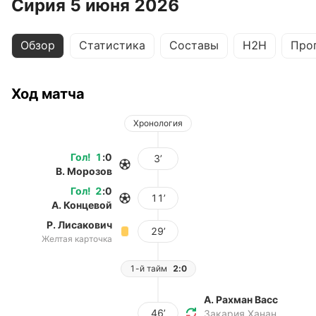
Сирия 5 июня 2026
Обзор
Статистика
Составы
H2H
Про
Ход матча
Хронология
Гол
!
1
:
0
3’
В. Морозов
Гол
!
2
:
0
11’
А. Концевой
Р. Лисакович
29’
Желтая карточка
1-й тайм
2:0
А. Рахман Васс
46’
Закария Ханан