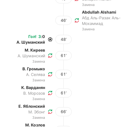
Замена
Abdullah Alshami
Абд Аль-Разак Аль-
46’
Мохаммад
Замена
Гол
!
3
:
0
48’
А. Шуманский
М. Киреев
61’
А. Шуманский
Замена
В. Громыко
61’
А. Селява
Замена
К. Варданян
61’
В. Морозов
Замена
Е. Яблонский
66’
М. Эбонг
Замена
М. Козлов