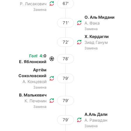
67’
Р. Лисакович
Замена
О. Аль Мидани
71’
А. Фака
Замена
Х. Кердагли
72’
Зиад Ганум
Замена
Гол
!
4
:
0
78’
Е. Яблонский
Артём
Соколовский
79’
А. Концевой
Замена
В. Малькевич
79’
К. Печенин
Замена
А.Аль Дали
79’
А. Рамадан
Замена