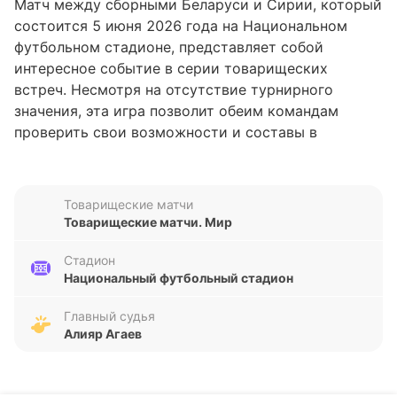
Матч между сборными Беларуси и Сирии, который
состоится 5 июня 2026 года на Национальном
футбольном стадионе, представляет собой
интересное событие в серии товарищеских
встреч. Несмотря на отсутствие турнирного
значения, эта игра позволит обеим командам
проверить свои возможности и составы в
преддверии более серьезных соревнований. В
отсутствие данных о текущем положении в
рейтингах, внимание сосредоточено на последних
Товарищеские матчи
результатах и потенциале игроков.
Товарищеские матчи. Мир
Анализ формы команд
Стадион
Национальный футбольный стадион
Обратим внимание на последние пять матчей
обеих команд. Беларусь демонстрирует
Главный судья
Алияр Агаев
смешанную форму: две победы, две ничьи и одно
поражение, при этом команда забила шесть голов
и пропустила пять. Это говорит о достаточно