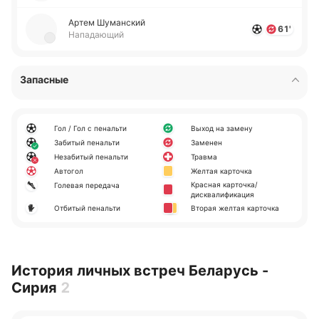
Артем Шу­ма­нский
61'
Нападающий
Запасные
Гол / Гол с пенальти
Выход на замену
Забитый пенальти
Заменен
Незабитый пенальти
Травма
Автогол
Желтая карточка
Красная карточка/
Голевая передача
дисквалификация
Отбитый пенальти
Вторая желтая карточка
История личных встреч Беларусь -
Сирия
2