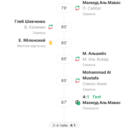
Махмуд Аль Мавас
79’
П. Саббаг
Замена
Глеб Шевченко
80’
В. Калинин
Замена
Е. Яблонский
80’
Желтая карточка
М. Альшейх
85’
М. Аль Асвад
Замена
Mohammad Al
Mustafa
85’
Симон Амин
Замена
4
:
1
Гол
!
87’
Махмуд Аль Мавас
Пенальти
2-й тайм
4:1