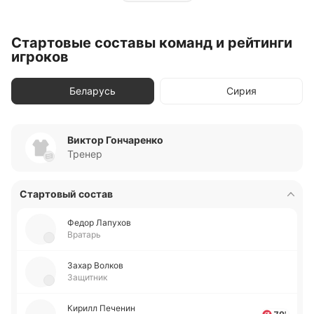
Стартовые составы команд и рейтинги
игроков
Беларусь
Сирия
Виктор Гончаренко
Тренер
Стартовый состав
Федор Ла­пу­хов
Вратарь
Захар Волков
Защитник
Кирилл Пе­че­нин