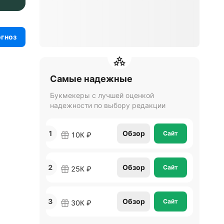
огноз
Самые надежные
Букмекеры с лучшей оценкой
надежности по выбору редакции
1
Обзор
Сайт
10К ₽
2
Обзор
Сайт
25К ₽
3
Обзор
Сайт
30К ₽