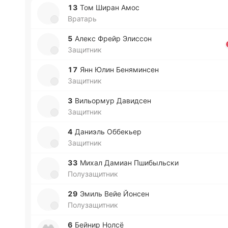
13
Том Ширан Амос
Вратарь
5
Алекс Фрейр Эли­ссон
Защитник
17
Янн Юлин Бе­ня­ми­нсен
Защитник
3
Ви­льо­рмур Да­ви­дсен
Защитник
4
Да­ниэль Оббе­кьер
Защитник
33
Михал Дамиан Пши­бы­льски
Полузащитник
29
Эмиль Вейе Йонсен
Полузащитник
6
Бейнир Нолсё