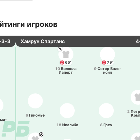
йтинги игроков
-3-3
Хамрун Спартанс
4
65'
79'
10
Ви­лле­ла
9
Сетер Ва­ле­
Иаперт
нсия
2
Пе­тр
6
Гийо­мье
Ком
­ми­
н
18
Ипа­ли­бо
8
Греч