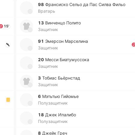
98
Фра­нси­ско Сельо да Пас Силва Фильо
Вратарь
13
Ви­нче­нцо Полито
15'
Защитник
91
Эме­рсон Ма­рсе­ли­на
Защитник
20
Месси Биа­ту­му­ссо­ка
Защитник
3
Тобиас Бьё­рнстад
Защитник
6
Мэ­тьтью Гийо­мье
Полузащитник
18
Джек Ипа­ли­бо
Полузащитник
8
Джейк Греч