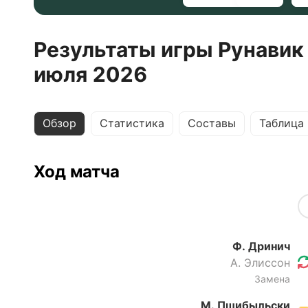
Результаты игры Рунавик
июля 2026
Обзор
Статистика
Составы
Таблица
Ход матча
Ф. Дринич
А. Элиссон
Замена
М. Пшибыльски