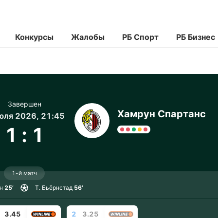
Конкурсы
Жалобы
РБ Спорт
РБ Бизнес
Завершен
Хамрун Спартанс
юля 2026, 21:45
1
:
1
1-й матч
н
25’
Т. Бьёрнстад
56’
3.45
2
3.25