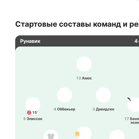
Стартовые составы команд и ре
Рунавик
4
13
Амос
4
Оббе­кьер
3
Да­ви­дсен
15'
5
Эли­ссон
17
Бе­ня
нсе