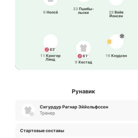
33
Пши­бы­
6
Нолсё
29
Вейе
льски
Йонсен
83'
11
Крюгер
16
Кну­дсен
61'
Линд
9
Хестад
Рунавик
Сигурдур Рагнар Эййольфссон
Тренер
Стартовые составы