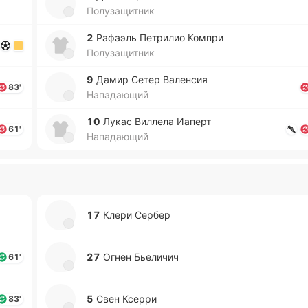
Полузащитник
2
Ра­фаэль Пе­три­лио Компри
Полузащитник
9
Дамир Сетер Ва­ле­нсия
83'
Нападающий
10
Лукас Ви­лле­ла Иаперт
61'
Нападающий
17
Клери Сербер
27
Огнен Бье­ли­чич
61'
5
Свен Ксерри
83'