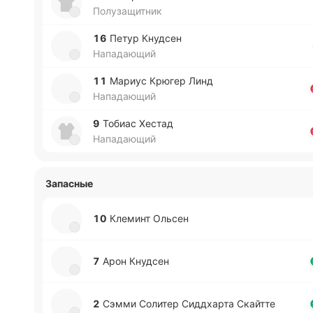
Полузащитник
16
Петур Кну­дсен
Нападающий
11
Мариус Крюгер Линд
Нападающий
9
Тобиас Хестад
Нападающий
Запасные
10
Кле­минт Ольсен
7
Арон Кну­дсен
2
Сэмми Со­ли­тер Си­ддха­рта Скай­тте