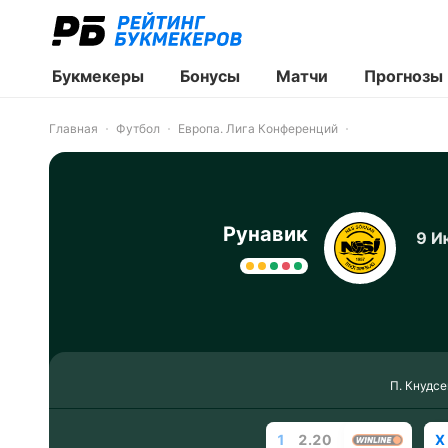
Букмекеры
Бонусы
Матчи
Прогнозы
Главная
Футбол
Европа. Лига Конференций
Рунавик
9 И
П. Кнудсе
1
2.20
X