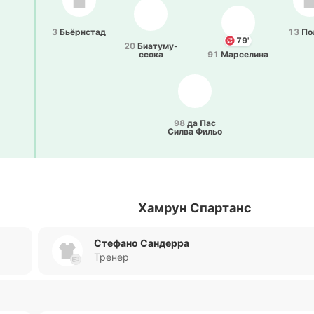
3
Бьё­рнстад
13
По
79'
20
Биа­ту­му­
ссо­ка
91
Ма­рсе­ли­на
98
да Пас
Силва Фильо
Хамрун Спартанс
Стефано Сандерра
Тренер