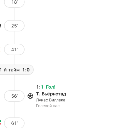
18’
25’
41’
1-й тайм
1:0
1
:
1
Гол
!
Т. Бьёрнстад
56’
Лукас Виллела
Голевой пас
61’