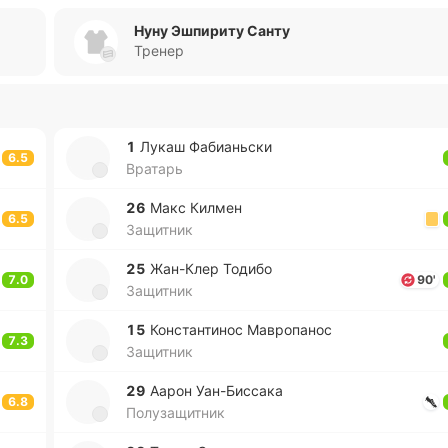
Нуну Эшпириту Санту
Тренер
1
Лукаш Фа­биа­ньски
6.5
Вратарь
26
Макс Килмен
6.5
Защитник
25
Жа­н-Клер Тодибо
7.0
90'
Защитник
15
Ко­нста­нти­нос Ма­вро­па­нос
7.3
Защитник
29
Аарон Уа­н-Би­сса­ка
6.8
Полузащитник