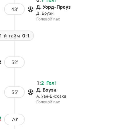
0
:
1
Гол
!
Д. Уорд-Проуз
43’
Д. Боуэн
Голевой пас
1-й тайм
0:1
52’
1
:
2
Гол
!
Д. Боуэн
55’
А. Уан-Биссака
Голевой пас
70’