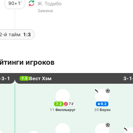
90+1’
Ж. Тодибо
Замена
2-й тайм
1:3
йтинги игроков
-3-1
Вест Хэм
3-1
7.5
7.2
73'
9.2
11
Фю­ллькруг
20
Боуэн