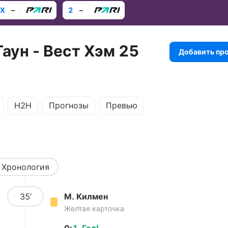
X
–
2
–
аун - Вест Хэм 25
Добавить пр
H2H
Прогнозы
Превью
Хронология
35’
М. Килмен
Желтая карточка