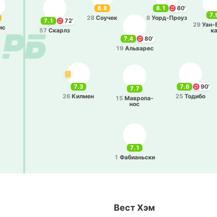
6.8
8.1
80'
7.
28
Соучек
8
Уо­рд-Проуз
7.1
72'
29
Уа­н-
ис
57
Скарлз
к
7.4
80'
19
Альва­рес
7.3
7.6
90'
7.7
26
Килмен
25
Тодибо
15
Ма­вро­па­
нос
7.1
1
Фа­биа­ньски
Вест Хэм