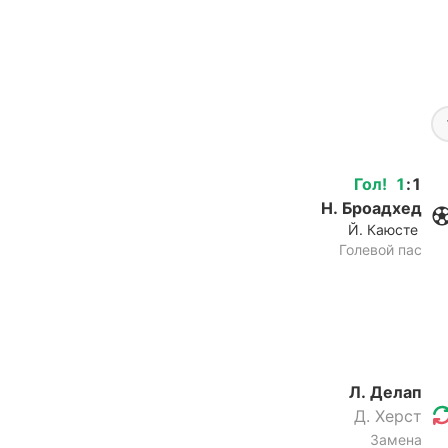
Гол
!
1
:
1
Н. Броадхед
Й. Каюсте
Голевой пас
Л. Делап
Д. Херст
Замена