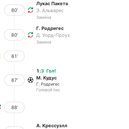
Лукас Пакета
80’
Э. Альварес
Замена
Г. Родригес
80’
Д. Уорд-Проуз
Замена
81’
1
:
3
Гол
!
М. Кудус
87’
Г. Родригес
Голевой пас
88’
А. Крессуэлл