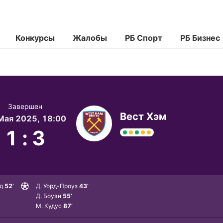
Конкурсы
Жалобы
РБ Спорт
РБ Бизнес
Завершен
Вест Хэм
Мая 2025, 18:00
1
:
3
д
52’
Д. Уорд-Проуз
43’
Д. Боуэн
55’
М. Кудус
87’