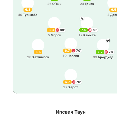
26
О`Ши
24
Гривз
6.8
6.5
40
Туа­нзе­бе
3
Дэв
6.3
88'
7.5
78'
5
Морси
12
Каюсте
6.7
70'
6.5
7.2
78'
10
Чаплин
20
Ха­тчи­нсон
33
Броу­дхед
6.7
70'
27
Херст
Ипсвич Таун