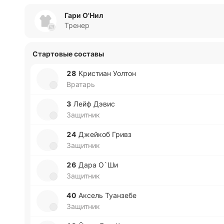
Гари О'Нил
Тренер
Стартовые составы
28
Кри­стиан Уолтон
Вратарь
3
Лейф Дэвис
Защитник
24
Джей­коб Гривз
Защитник
26
Дара О`Ши
Защитник
40
Аксель Туа­нзе­бе
Защитник