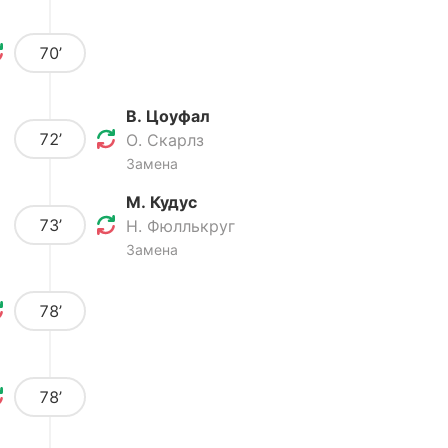
70’
В. Цоуфал
72’
О. Скарлз
Замена
М. Кудус
73’
Н. Фюллькруг
Замена
78’
78’