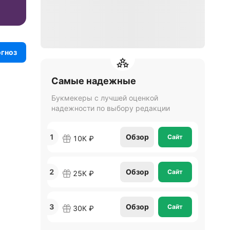
огноз
Самые надежные
Букмекеры с лучшей оценкой
надежности по выбору редакции
1
Обзор
Сайт
10К ₽
2
Обзор
Сайт
25К ₽
3
Обзор
Сайт
30К ₽