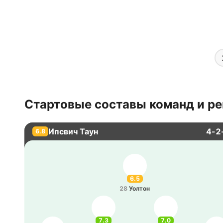
Стартовые составы команд и ре
Ипсвич Таун
4-2
6.8
6.5
28
Уолтон
7.3
7.0