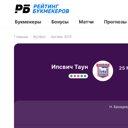
Букмекеры
Бонусы
Матчи
Прогнозы
Главная
Футбол
Англия. АПЛ
Ипсвич Таун
25 
Н. Броадхе