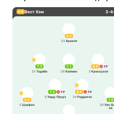
Вест Хэм
3-4
6.9
6.4
23
Ареоля
7.3
7.1
6.8
58'
25
Тодибо
26
Килмен
3
Кре­ссуэлл
7.2
59'
6.8
58'
8
Уо­рд-Проуз
24
Ро­дри­гес
6.9
7.0
5
Цоуфал
29
Уа­н-Б
ка