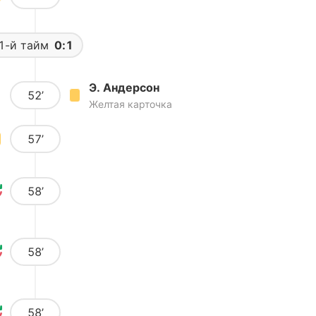
1-й тайм
0:1
Э. Андерсон
52’
Желтая карточка
57’
58’
58’
58’