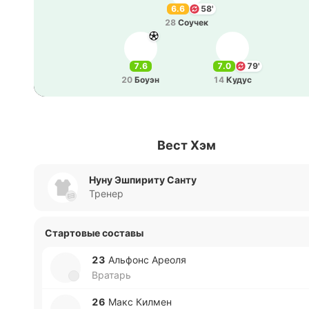
6.6
58'
28
Соучек
7.6
7.0
79'
20
Боуэн
14
Кудус
Вест Хэм
Нуну Эшпириту Санту
Тренер
Стартовые составы
23
Альфонс Ареоля
Вратарь
26
Макс Килмен