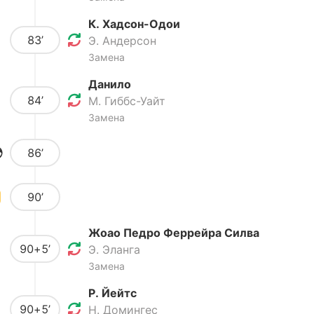
К. Хадсон-Одои
83’
Э. Андерсон
Замена
Данило
84’
М. Гиббс-Уайт
Замена
86’
90’
Жоао Педро Феррейра Силва
90+5’
Э. Эланга
Замена
Р. Йейтс
90+5’
Н. Домингес