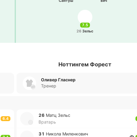
Сантуш
вич
7.5
26
Зельс
Ноттингем Форест
Оливер Гласнер
Тренер
26
Матц Зельс
6.4
Вратарь
31
Никола Ми­ле­нко­вич