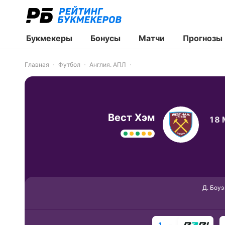
Букмекеры
Бонусы
Матчи
Прогнозы
Главная
Футбол
Англия. АПЛ
Вест Хэм
18 
Д. Боуэ
1
–