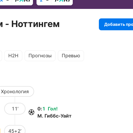
м - Ноттингем
Добавить пр
H2H
Прогнозы
Превью
Хронология
11’
0
:
1
Гол
!
М. Гиббс-Уайт
45+2’