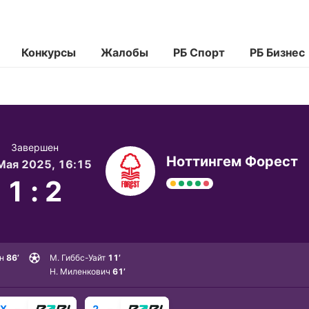
Конкурсы
Жалобы
РБ Спорт
РБ Бизнес
Завершен
Ноттингем Форест
Мая 2025, 16:15
1
:
2
н
86’
М. Гиббс-Уайт
11’
Н. Миленкович
61’
X
–
2
–