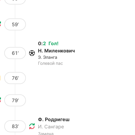
59’
0
:
2
Гол
!
Н. Миленкович
61’
Э. Эланга
Голевой пас
76’
79’
Ф. Родригеш
83’
И. Сангаре
Замена