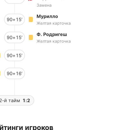
Замена
Мурилло
90+15’
Желтая карточка
Ф. Родригеш
90+15’
Желтая карточка
90+15’
90+16’
2-й тайм
1:2
йтинги игроков