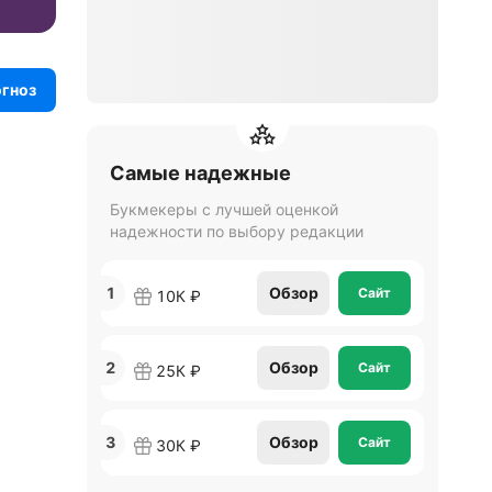
огноз
Самые надежные
Букмекеры с лучшей оценкой
надежности по выбору редакции
1
Обзор
Сайт
10К ₽
2
Обзор
Сайт
25К ₽
3
Обзор
Сайт
30К ₽