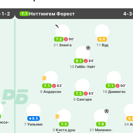
-1-2
Ноттингем Форест
4-3
7.1
7.2
90'
6.6
21
Эланга
11
Вуд
8.1
84'
10
Ги­ббс-Уайт
7.1
83'
7.1
90'
8
Анде­рсон
16
До­ми­нгес
7.2
83'
6
Са­нга­ре
8.5
6.
и­сса­
7.3
7.8
7
Уи­льямс
34
А
5
Коста душ
31
Ми­ле­нко­