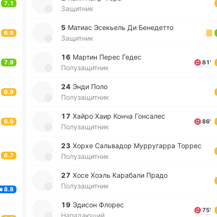
7.1
Защитник
5
Матиас Эсе­кьель Ди Бе­не­де­тто
6.9
Защитник
16
Мартин Перес Гедес
7.9
81'
Полузащитник
24
Энди Поло
6.9
Полузащитник
17
Хайро Хаир Конча Го­нса­лес
6.9
86'
Полузащитник
23
Хорхе Са­льва­дор Му­рру­га­рра Торрес
6.7
Полузащитник
27
Хосе Хоэль Ка­ра­ба­ли Прадо
Полузащитник
8.8
19
Эдисон Флорес
75'
Нападающий