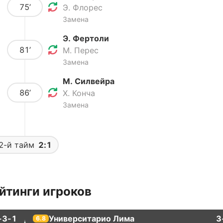
75’
Э. Флорес
Замена
Э. Фертоли
81’
М. Перес
Замена
М. Силвейра
86’
Х. Конча
Замена
2-й тайм
2:1
йтинги игроков
-3-1
Университарио Лима
3
6.8