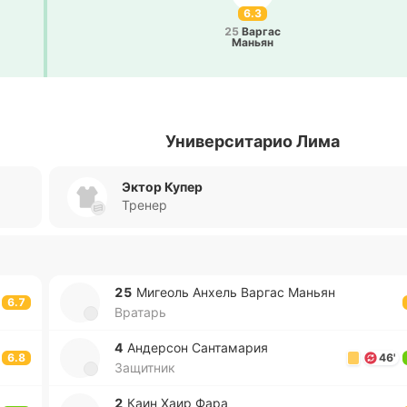
6.3
25
Варгас
Маньян
Университарио Лима
Эктор Купер
Тренер
25
Ми­геоль Анхель Варгас Маньян
6.7
Вратарь
4
Анде­рсон Са­нта­ма­рия
6.8
46'
Защитник
2
Каин Хаир Фара