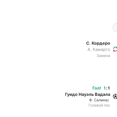
С. Кордеро
А. Камарго
Замена
Гол
!
1
:
1
Гуидо Науэль Вадала
Ф. Салинас
Голевой пас