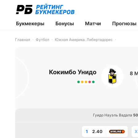
Букмекеры
Бонусы
Матчи
Прогнозы
Главная
Футбол
Южная Америка. Либертадорес
Кокимбо Унидо
8 
Гуидо Науэль Вадала
50
1
2.40
X