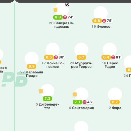
8.0
74'
6.8
75'
20
Валера Са­
ндо­валь
19
Флорес
6.5
86'
6.7
6.4
81'
17
Конча Го­
23
Му­рру­га­
16
Перес
6.9
нса­лес
рра Торрес
Гедес
е­хо
6
ма
27
Ка­ра­ба­ли
Прадо
24
7.3
7.1
46'
6.7
5
Ди Бе­не­де­
тто
4
Са­нта­ма­рия
2
Фара