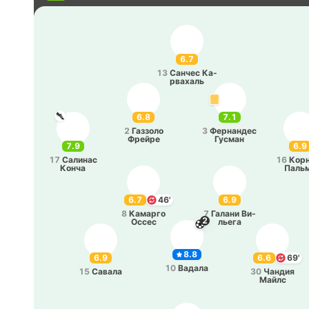
6.7
13
Санчес Ка­
рва­халь
6.8
7.1
2
Га­ззо­ло
3
Фе­рна­ндес
Фрейре
Гусман
7.9
6.9
17
Са­ли­нас
16
Ко­рн
Конча
Паль
6.7
46'
6.9
8
Ка­ма­рго
7
Галани Ви­
2
Оссес
лье­га
8.8
6.9
6.6
69'
10
Вадала
15
Савала
30
Чандия
Майлс