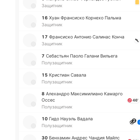
Защитник
16
Хуан Фра­нси­ско Ко­рне­хо Пальма
Защитник
17
Фра­нси­ско Анто­нио Са­ли­нас Конча
Защитник
7
Се­ба­стьян Паоло Галани Ви­лье­га
Полузащитник
15
Кри­стиан Савала
Полузащитник
8
Але­ха­ндро Ма­кси­ми­лиа­но Ка­ма­рго
Оссес
46'
Полузащитник
10
Гидо Науэль Вадала
2
Полузащитник
30
Бе­нха­мин Андрес Чандия Майлс