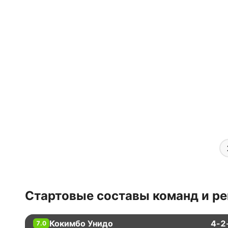
Стартовые составы команд и ре
Кокимбо Унидо
4-2
7.0