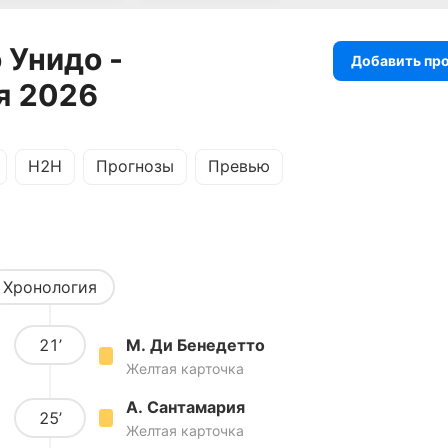
 Унидо -
Добавить пр
я 2026
H2H
Прогнозы
Превью
Хронология
21’
М. Ди Бенедетто
Желтая карточка
А. Сантамария
25’
Желтая карточка