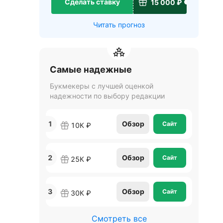
Сделать ставку
15 000 ₽
Читать прогноз
Самые надежные
Букмекеры с лучшей оценкой
надежности по выбору редакции
1
Обзор
Сайт
10К ₽
2
Обзор
Сайт
25К ₽
3
Обзор
Сайт
30К ₽
Смотреть все