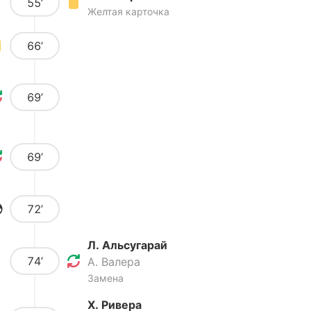
55’
Желтая карточка
66’
69’
69’
72’
Л. Альсугарай
74’
А. Валера
Замена
Х. Ривера