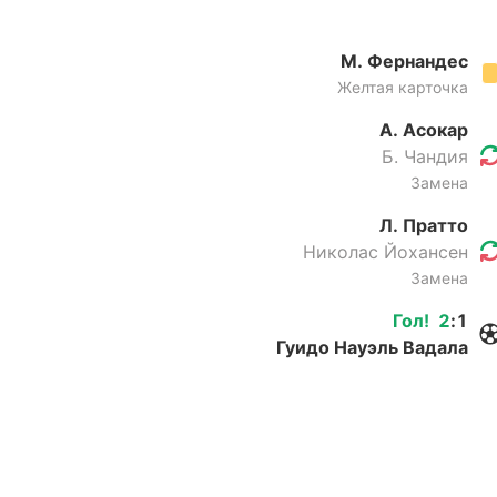
М. Фернандес
Желтая карточка
А. Асокар
Б. Чандия
Замена
Л. Пратто
Николас Йохансен
Замена
Гол
!
2
:
1
Гуидо Науэль Вадала