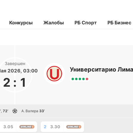
Конкурсы
Жалобы
РБ Спорт
РБ Бизнес
Завершен
Университарио Лим
Мая 2026, 03:00
2
:
1
’
,
72’
А. Валера
33’
3.05
2
3.30