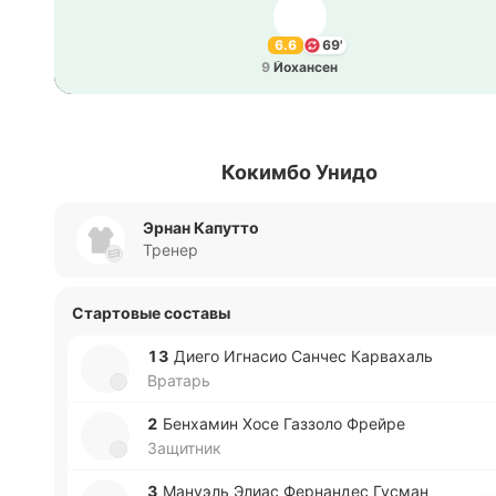
6.6
69'
9
Йо­ха­нсен
Кокимбо Унидо
Эрнан Капутто
Тренер
Стартовые составы
13
Диего Игна­сио Санчес Ка­рва­халь
Вратарь
2
Бе­нха­мин Хосе Га­ззо­ло Фрейре
Защитник
3
Ма­нуэль Элиас Фе­рна­ндес Гусман