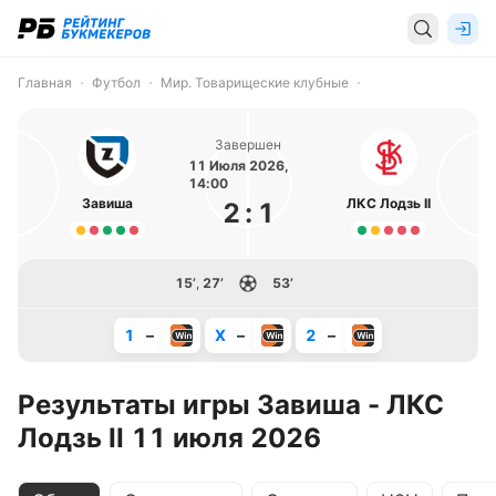
Главная
Футбол
Мир. Товарищеские клубные
Завершен
11 Июля 2026,
14:00
Завиша
ЛКС Лодзь II
2
:
1
15’
,
27’
53’
1
–
X
–
2
–
Результаты игры Завиша - ЛКС
Лодзь II 11 июля 2026