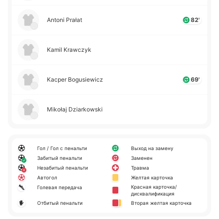
Antoni Prałat
82'
Kamil Krawczyk
Kacper Bogusiewicz
69'
Mikołaj Dziarkowski
Гол / Гол с пенальти
Выход на замену
Забитый пенальти
Заменен
Незабитый пенальти
Травма
Автогол
Желтая карточка
Красная карточка/
Голевая передача
дисквалификация
Отбитый пенальти
Вторая желтая карточка