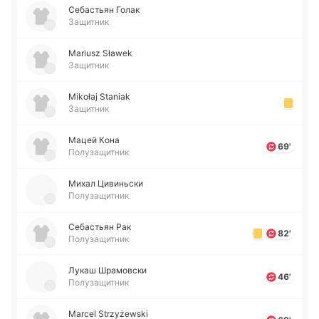
Се­ба­стьян Голак
Защитник
Mariusz Sławek
Защитник
Mikołaj Staniak
Защитник
Мацей Кона
69'
Полузащитник
Михал Ци­ви­ньски
Полузащитник
Се­ба­стьян Рак
82'
Полузащитник
Лукаш Шра­мо­вски
46'
Полузащитник
Marcel Strzyżewski