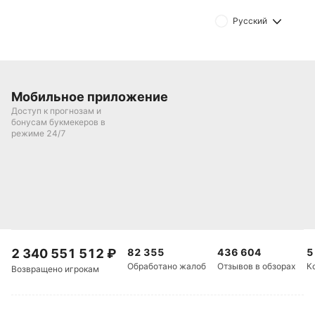
забивали более двух мячей.
Русский
Обновлено:
Автор
Мобильное приложение
Александр Трибуш
Доступ к прогнозам и
бонусам букмекеров в
режиме 24/7
Подписаться
2 340 551 512
₽
82 355
436 604
5
Обработано жалоб
Отзывов в обзорах
К
Возвращено игрокам