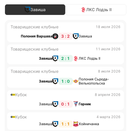
Завиша
ЛКС Лодзь II
Товарищеские клубные
18 июля 2026
3 : 2
Полония Варшава
Завиша
Товарищеские клубные
11 июля 2026
2 : 1
Завиша
ЛКС Лодзь II
Товарищеские клубные
8 июля 2026
Полония Сьрода-
1 : 0
Завиша
Велькопольска
Кубок
8 апреля 2026
0 : 1
Завиша
Горник
Кубок
4 марта 2026
1 : 1
Завиша
Хойничанка