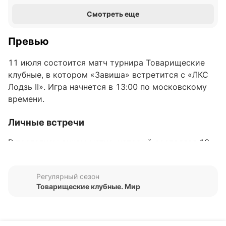
Смотреть еще
Превью
11 июля состоится матч турнира Товарищеские
клубные, в котором «Завиша» встретится с «ЛКС
Лодзь II». Игра начнется в 13:00 по московскому
времени.
Личные встречи
В последнем очном матче, который состоялся 13
января 2024 года в рамках турнира Товарищеские
клубные, «ЛКС Лодзь II» обыграл соперника со
Регулярный сезон
счетом 1:0. Всего команды провели одну встречу,
Товарищеские клубные. Мир
в которой «Завиша» не одержал ни одной победы,
а «ЛКС Лодзь II» выиграл один раз при отсутствии
ничьих. В этом единственном матче команды не