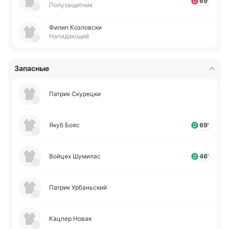
69'
Полузащитник
Филип Ко­зло­вски
Нападающий
Запасные
Патрик Ску­ре­цки
Якуб Бояс
69'
Войцех Шу­ми­лас
46'
Патрик Урба­ньский
Кацпер Новак