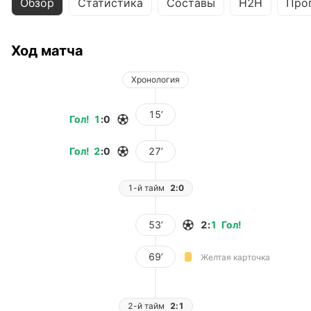
Обзор
Статистика
Составы
H2H
Про
Ход матча
Хронология
15’
Гол
!
1
:
0
Гол
!
2
:
0
27’
1-й тайм
2:0
53’
2
:
1
Гол
!
69’
Желтая карточка
2-й тайм
2:1