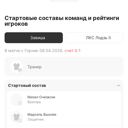
Стартовые составы команд и рейтинги
игроков
Завиша
ЛКС Лодзь II
В матче с
Горник
08.04.2026
,
счет
0:1
В 
Тренер
Стартовый состав
Михал Очко­вски
Вратарь
Ма­рсель Вшолек
Защитник