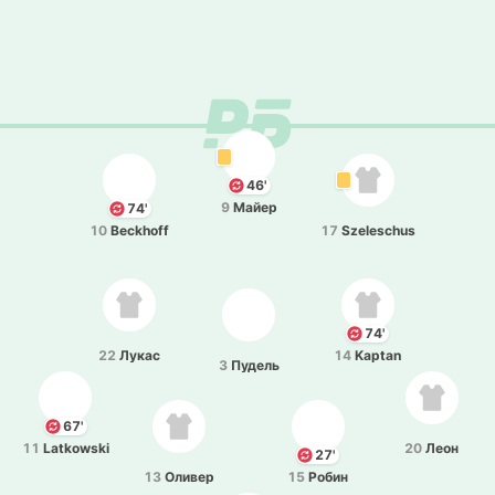
46'
9
Майер
74'
10
Beckhoff
17
Szeleschus
74'
22
Лукас
14
Kaptan
3
Пудель
67'
11
Latkowski
20
Леон
27'
13
Оливер
15
Робин