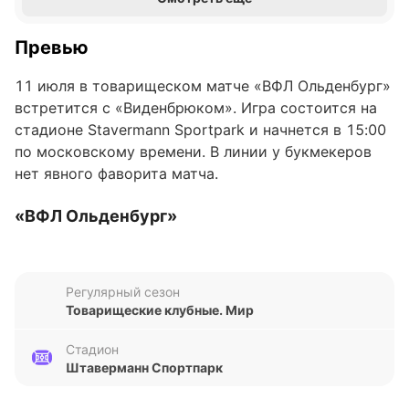
Превью
11 июля в товарищеском матче «ВФЛ Ольденбург»
встретится с «Виденбрюком». Игра состоится на
стадионе Stavermann Sportpark и начнется в 15:00
по московскому времени. В линии у букмекеров
нет явного фаворита матча.
«ВФЛ Ольденбург»
В последних пяти матчах во всех турнирах «ВФЛ
Ольденбург» одержал две победы, один раз сыграл
Регулярный сезон
вничью и потерпел два поражения. Команда
Товарищеские клубные. Мир
обыграла «Бремер СВ» (4:0) и «Гютерсло 2000»
(3:1), разошлась миром с «Боруссией II» (2:2), а
Стадион
также уступила «СВ Рёдингхаузену» (1:2) и
Штаверманн Спортпарк
«Гамбургу» (1:2).