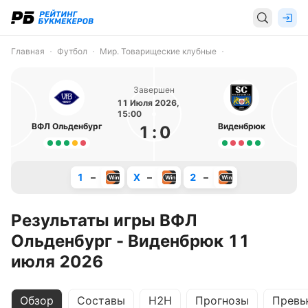
Главная
Футбол
Мир. Товарищеские клубные
Завершен
11 Июля 2026,
15:00
ВФЛ Ольденбург
Виденбрюк
1
:
0
1
–
X
–
2
–
Результаты игры ВФЛ
Ольденбург - Виденбрюк 11
июля 2026
Обзор
Составы
H2H
Прогнозы
Превь