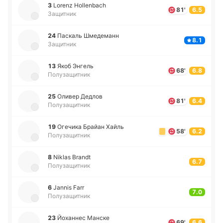
3
Lorenz Hollenbach
81'
6.5
Защитник
24
Па­скаль Шме­де­манн
8.1
Защитник
13
Якоб Энгель
68'
6.8
Полузащитник
25
Оливер Дедлов
81'
6.4
Полузащитник
19
Оге­чи­ка Брайан Хайль
58'
6.2
Полузащитник
8
Niklas Brandt
6.7
Полузащитник
6
Jannis Farr
7.0
Полузащитник
23
Йо­ха­ннес Манске
69'
6.6