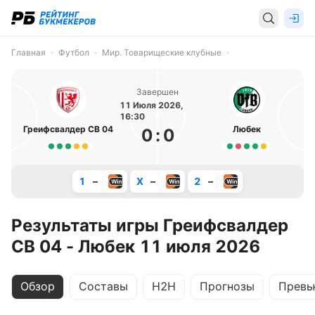
Главная
Футбол
Мир. Товарищеские клубные
Завершен
11 Июля 2026,
16:30
Греифсвалдер СВ 04
Любек
0
:
0
1
–
X
–
2
–
Результаты игры Греифсвалдер
СВ 04 - Любек 11 июля 2026
Обзор
Составы
H2H
Прогнозы
Превь