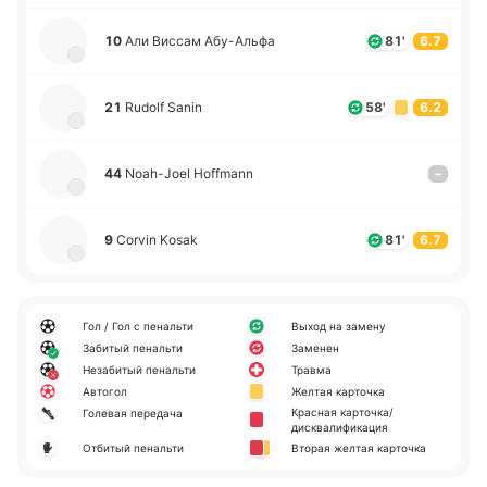
10
Али Виссам Абу­-А­льфа
81'
6.7
21
Rudolf Sanin
58'
6.2
44
Noah-Joel Hoffmann
–
9
Corvin Kosak
81'
6.7
Гол / Гол с пенальти
Выход на замену
Забитый пенальти
Заменен
Незабитый пенальти
Травма
Автогол
Желтая карточка
Красная карточка/
Голевая передача
дисквалификация
Отбитый пенальти
Вторая желтая карточка