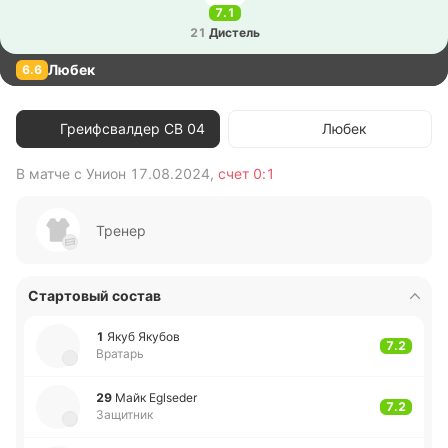
7.1
21
Ди­стель
Любек
6.6
Греифсвалдер СВ 04
Любек
В матче с
Унион
17.08.2024
,
счет
0:1
В 
Тренер
Стартовый состав
1
Якуб Якубов
7.2
Вратарь
29
Майк Eglseder
7.2
Защитник