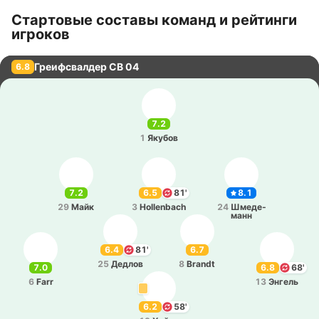
Стартовые составы команд и рейтинги
игроков
Греифсвалдер СВ 04
6.8
7.2
1
Якубов
7.2
6.5
81'
8.1
29
Майк
3
Hollenbach
24
Шме­де­
манн
6.4
81'
6.7
25
Дедлов
8
Brandt
7.0
6.8
68'
6
Farr
13
Энгель
6.2
58'