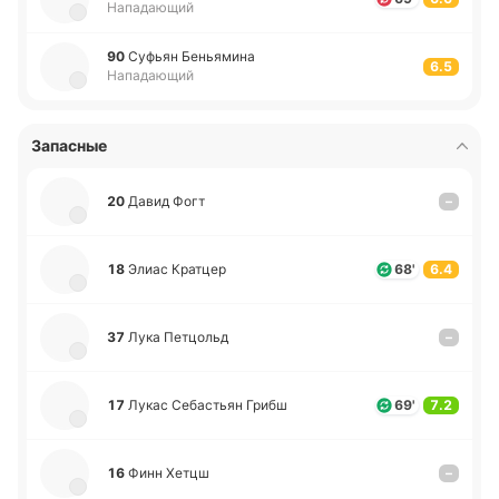
Нападающий
90
Суфьян Бе­нья­ми­на
6.5
Нападающий
Запасные
20
Давид Фогт
–
18
Элиас Кра­тцер
68'
6.4
37
Лука Пе­тцольд
–
17
Лукас Се­ба­стьян Грибш
69'
7.2
16
Финн Хетцш
–