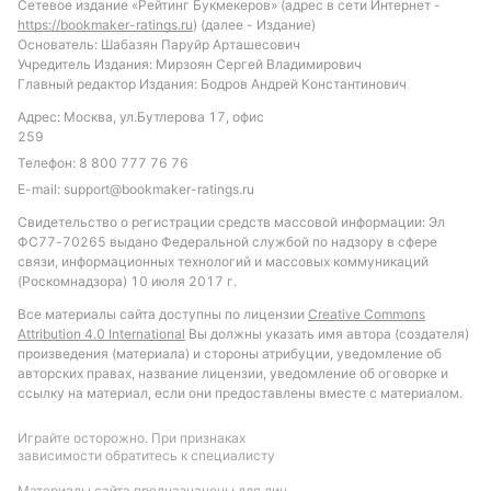
Сетевое издание «Рейтинг Букмекеров» (адрес в сети Интернет -
https://bookmaker-ratings.ru
) (далее - Издание)
Основатель: Шабазян Паруйр Арташесович
Учредитель Издания: Мирзоян Сергей Владимирович
Главный редактор Издания: Бодров Андрей Константинович
Адрес: Москва, ул.Бутлерова 17, офис
259
Телефон:
8 800 777 76 76
E-mail:
support@bookmaker-ratings.ru
Свидетельство о регистрации средств массовой информации: Эл
ФС77-70265 выдано Федеральной службой по надзору в сфере
связи, информационных технологий и массовых коммуникаций
(Роскомнадзора) 10 июля 2017 г.
Все материалы сайта доступны по лицензии
Creative Commons
Attribution 4.0 International
Вы должны указать имя автора (создателя)
произведения (материала) и стороны атрибуции, уведомление об
авторских правах, название лицензии, уведомление об оговорке и
ссылку на материал, если они предоставлены вместе с материалом.
Играйте осторожно. При признаках
зависимости обратитесь к специалисту
Материалы сайта предназначены для лиц