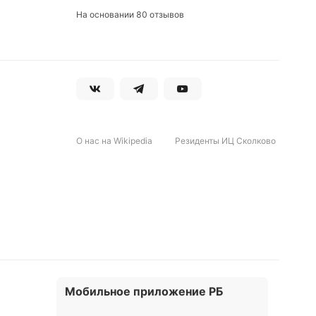
На основании 80 отзывов
одной
О нас на Wikipedia
Резиденты ИЦ Сколково
ься
Мобильное приложение РБ