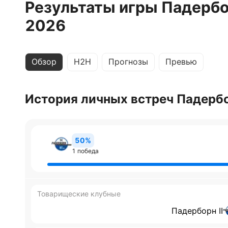
Результаты игры Падербор
2026
Обзор
H2H
Прогнозы
Превью
История личных встреч Падербор
50%
1 победа
Товарищеские клубные
Падерборн II