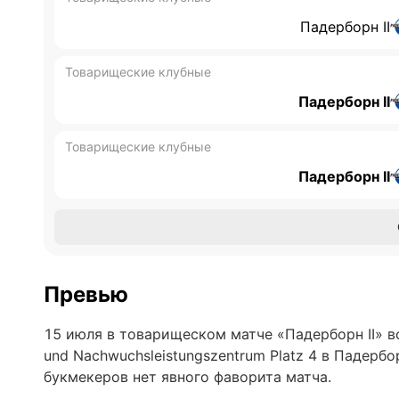
Падерборн II
Товарищеские клубные
Падерборн II
Товарищеские клубные
Падерборн II
Превью
15 июля в товарищеском матче «Падерборн II» вс
und Nachwuchsleistungszentrum Platz 4 в Падербо
букмекеров нет явного фаворита матча.