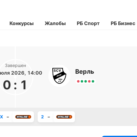
Конкурсы
Жалобы
РБ Спорт
РБ Бизнес
Завершен
Верль
юля 2026, 14:00
0
:
1
X
–
2
–