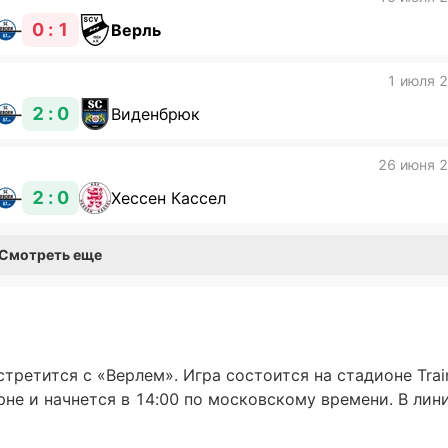
0 : 1
Верль
1 июля 
2 : 0
Виденбрюк
26 июня 
2 : 0
Хессен Кассел
Смотреть еще
третится с «Верлем». Игра состоится на стадионе Trai
рне и начнется в 14:00 по московскому времени. В лин