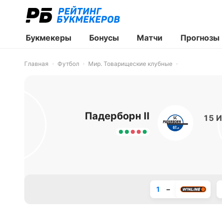
Букмекеры
Бонусы
Матчи
Прогнозы
Главная
Футбол
Мир. Товарищеские клубные
Падерборн II
15 И
1
–