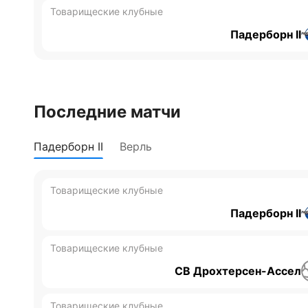
Товарищеские клубные
Падерборн II
Последние матчи
Падерборн II
Верль
Товарищеские клубные
Падерборн II
Товарищеские клубные
СВ Дрохтерсен-Ассел
Товарищеские клубные