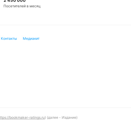
2 450 000
венном очном матче победу одержал «Падерборн II», у
Посетителей в месяц
атчи между этими командами всегда результативны: в 
.
Контакты
Медиакит
Подписат
ttps://bookmaker-ratings.ru
) (далее - Издание)