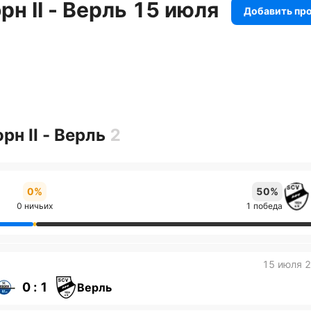
н II - Верль 15 июля
Добавить пр
н II - Верль
2
0%
50%
0 ничьих
1 победа
15 июля 
0 : 1
Верль