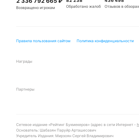
2 336 792 665
₽
82 238
436 498
«Падерборн II» победил со счетом 2:1. В единст
Обработано жалоб
Отзывов в обзорах
Возвращено игрокам
«Верля» побед нет, ничьих не зафиксировано. М
из одной встречи было забито три и более голов
Обновлено:
Правила пользования сайтом
Политика конфиденциальности
Автор
Награды
Александр Трибуш
Партнеры
Сетевое издание «Рейтинг Букмекеров» (адрес в сети Интернет -
h
Основатель: Шабазян Паруйр Арташесович
Учредитель Издания: Мирзоян Сергей Владимирович