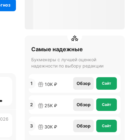
огноз
Самые надежные
Букмекеры с лучшей оценкой
надежности по выбору редакции
1
Обзор
Сайт
10К ₽
2
Обзор
Сайт
25К ₽
2026
3
Обзор
Сайт
30К ₽