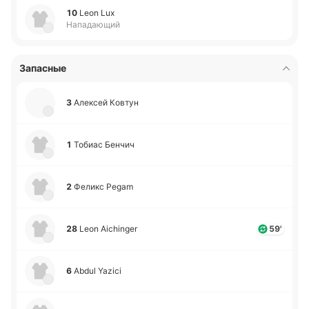
10
Leon Lux
Нападающий
Запасные
3
Але­ксей Ковтун
1
Тобиас Бенчич
2
Феликс Pegam
28
Leon Aichinger
59'
6
Abdul Yazici