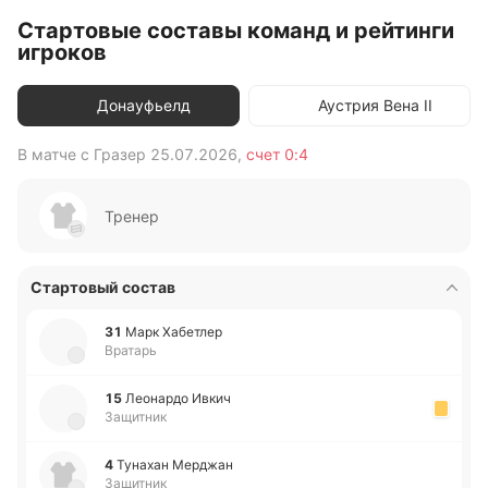
Стартовые составы команд и рейтинги
игроков
Донауфьелд
Аустрия Вена II
В матче с
Гразер
25.07.2026
,
счет
0:4
В 
Тренер
Стартовый состав
31
Марк Ха­бе­тлер
Вратарь
15
Лео­на­рдо Ивкич
Защитник
4
Ту­на­хан Ме­рджан
Защитник