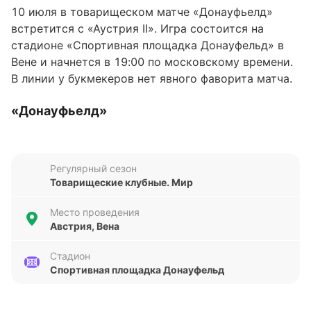
10 июля в товарищеском матче «Донауфьелд»
встретится с «Аустрия II». Игра состоится на
стадионе «Спортивная площадка Донауфельд» в
Вене и начнется в 19:00 по московскому времени.
В линии у букмекеров нет явного фаворита матча.
«Донауфьелд»
В последних пяти матчах во всех турнирах
«Донауфьелд» одержал одну победу, дважды
Регулярный сезон
сыграл вничью и потерпел два поражения. Команда
Товарищеские клубные. Мир
победила «Цветль» (4:1), разошлась миром с
«Хорном» (3:3) и «Фёрст» (3:3), а также уступила
Место проведения
«Рапиду II» (4:6) и «Аустрии» (1:5).
Австрия, Вена
«Донауфьелд» в последнее время демонстрирует
Стадион
Спортивная площадка Донауфельд
хорошую результативность — 15 голов в пяти
последних матчах.