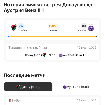
История личных встреч Донауфьелд -
Аустрия Вена II
1
0%
100%
0%
0 побед
1 ничья
0 побед
Товарищеские клубные
10 июля 2026
1 : 1
Донауфьелд
Аустрия Вена II
Последние матчи
Донауфьелд
Аустрия Вена II
Кубок
25 июля 2026