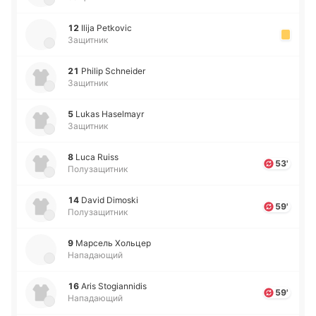
12
Ilija Petkovic
Защитник
21
Philip Schneider
Защитник
5
Lukas Haselmayr
Защитник
8
Luca Ruiss
53'
Полузащитник
14
David Dimoski
59'
Полузащитник
9
Ма­рсель Хо­льцер
Нападающий
16
Aris Stogiannidis
59'
Нападающий