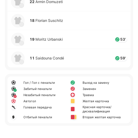
22
Armin Domuzeti
18
Florian Suschitz
19
Moritz Urbanski
53'
11
Saidouna Condé
59'
Гол / Гол с пенальти
Выход на замену
Забитый пенальти
Заменен
Незабитый пенальти
Травма
Автогол
Желтая карточка
Красная карточка/
Голевая передача
дисквалификация
Отбитый пенальти
Вторая желтая карточка