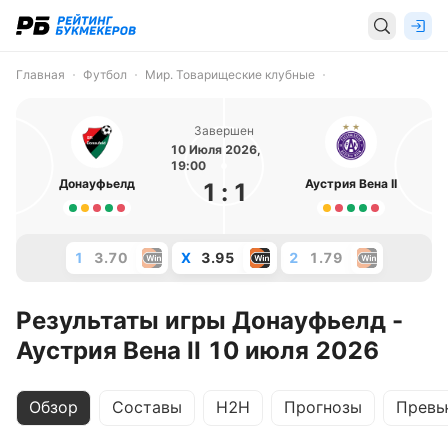
Главная
Футбол
Мир. Товарищеские клубные
Завершен
10 Июля 2026,
19:00
Донауфьелд
Аустрия Вена II
1
:
1
1
3.70
X
3.95
2
1.79
Результаты игры Донауфьелд -
Аустрия Вена II 10 июля 2026
Обзор
Составы
H2H
Прогнозы
Превь