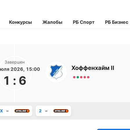
Конкурсы
Жалобы
РБ Спорт
РБ Бизнес
Завершен
Хоффенхайм II
юля 2026, 15:00
1
:
6
X
–
2
–