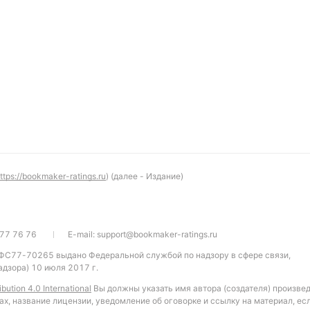
ttps://bookmaker-ratings.ru
) (далее - Издание)
77 76 76
E-mail:
support@bookmaker-ratings.ru
 ФС77-70265 выдано Федеральной службой по надзору в сфере связи,
дзора) 10 июля 2017 г.
bution 4.0 International
Вы должны указать имя автора (создателя) произве
ах, название лицензии, уведомление об оговорке и ссылку на материал, ес