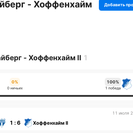
йберг - Хоффенхайм
Добавить пр
йберг - Хоффенхайм II
1
0%
100%
0 ничьих
1 победа
11 июля 
1 : 6
Хоффенхайм II