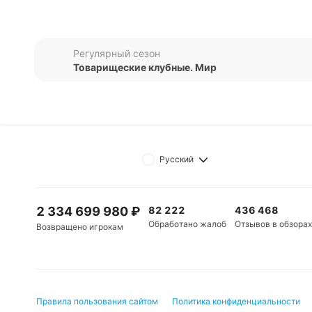
(2:2) и «Баварией II» (0:0), а также проиграла «В
«СГВ Фрайберг» в последнее время демонстриру
Регулярный сезон
матчах.
Товарищеские клубные. Мир
«Хоффенхайм II»
В последних пяти матчах во всех турнирах «Хоф
поражения. Команда одолела «Саарбрюккен» (3:2),
«Ингольштадту-04» (0:3) и «Дуйсбургу» (1:3).
Русский
«Хоффенхайм II» в последнее время забивает нем
Обновлено:
2 334 699 980
₽
82 222
436 468
Обработано жалоб
Отзывов в обзорах
Возвращено игрокам
Автор
Александр Трибуш
Правила пользования сайтом
Политика конфиденциальности