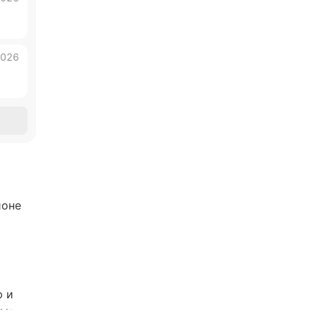
2026
ионе
о
ю и
ом»