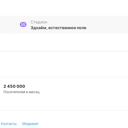
фР Мангейм» (4:6).
ет шикарную результативность — 16 голов в пяти пос
Стадион
Эдхайм, естественное поле
фенхайм II» одержал одну победу и потерпел четыре
 но уступила «Вехену» (0:2), «Яну Регенсбургу» (1:2),
ного — пять голов в пяти последних матчах.
2 450 000
Посетителей в месяц
Подписат
Контакты
Медиакит