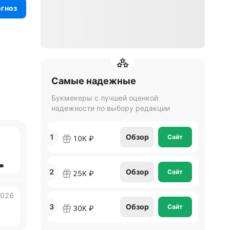
огноз
Самые надежные
Букмекеры с лучшей оценкой
надежности по выбору редакции
1
Обзор
Сайт
10К ₽
2
Обзор
Сайт
25К ₽
2026
3
Обзор
Сайт
30К ₽