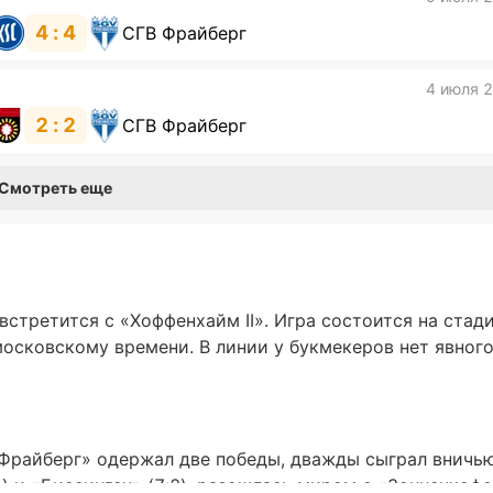
4 : 4
СГВ Фрайберг
4 июля 
2 : 2
СГВ Фрайберг
Смотреть еще
стретится с «Хоффенхайм II». Игра состоится на стад
московскому времени. В линии у букмекеров нет явног
 Фрайберг» одержал две победы, дважды сыграл вничь
1) и «Биссинген» (7:2), разошлась миром с «Зонненхоф