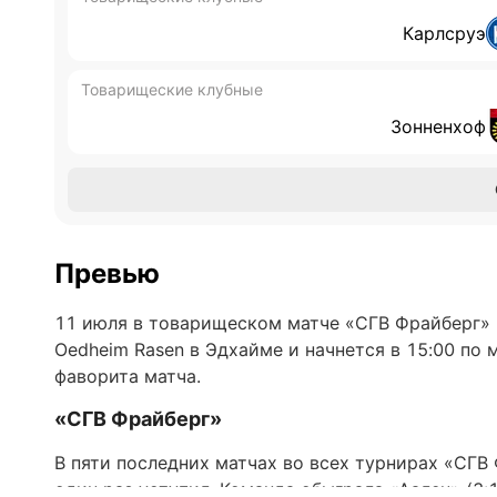
Карлсруэ
Товарищеские клубные
Зонненхоф
Превью
11 июля в товарищеском матче «СГВ Фрайберг» в
Oedheim Rasen в Эдхайме и начнется в 15:00 по 
фаворита матча.
«СГВ Фрайберг»
В пяти последних матчах во всех турнирах «СГВ
один раз уступил. Команда обыграла «Аален» (3: