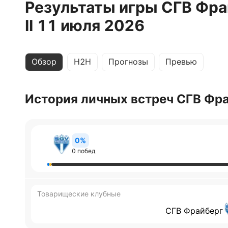
Результаты игры СГВ Фра
II 11 июля 2026
Обзор
H2H
Прогнозы
Превью
История личных встреч СГВ Фра
0%
0 побед
Товарищеские клубные
СГВ Фрайберг