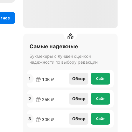
огноз
Самые надежные
Букмекеры с лучшей оценкой
надежности по выбору редакции
1
Обзор
Сайт
10К ₽
2
Обзор
Сайт
25К ₽
3
Обзор
Сайт
30К ₽