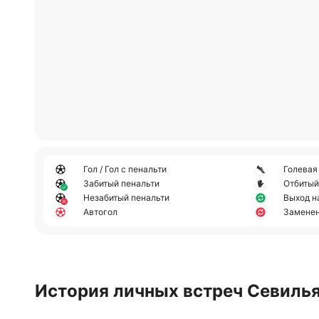
Гол / Гол с пенальти
Голевая
Забитый пенальти
Отбитый
Незабитый пенальти
Выход н
Автогол
Замене
История личных встреч Севиль