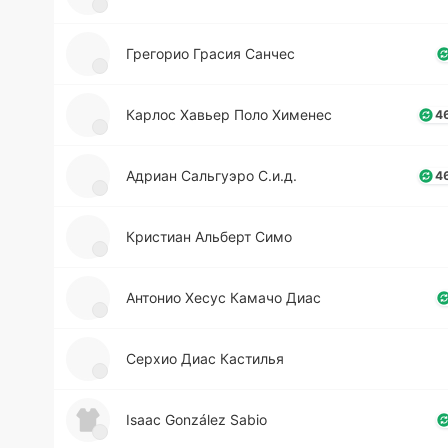
Гре­го­рио Грасия Санчес
Карлос Хавьер Поло Хи­ме­нес
46
Адриан Са­льгуэ­ро С.и.д.
46
Кри­стиан Альберт Симо
Анто­нио Хесус Камачо Диас
Серхио Диас Ка­сти­лья
Isaac González Sabio