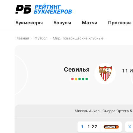
Букмекеры
Бонусы
Матчи
Прогнозы
Главная
Футбол
Мир. Товарищеские клубные
Севилья
11 И
Мигель Анхель Сьерра Ортега
5
1
1.27
X