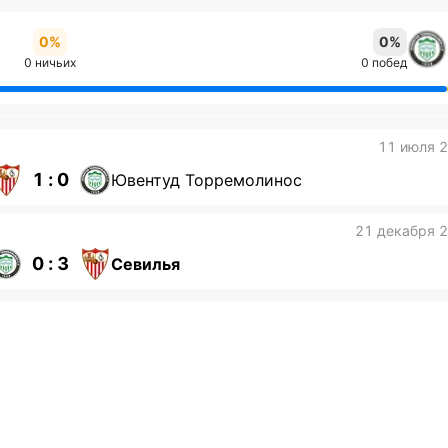
0%
0%
0 ничьих
0 побед
11 июля 
1 : 0
Ювентуд Торремолинос
21 декабря 
0 : 3
Севилья