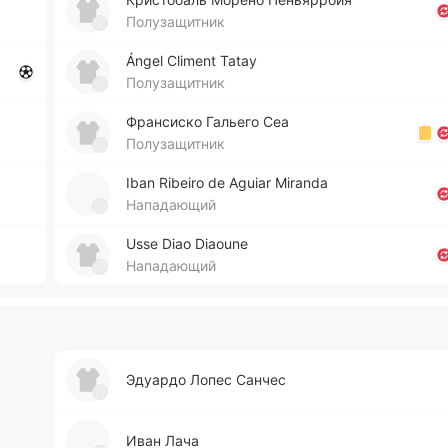
Полузащитник
Ángel Climent Tatay
Полузащитник
Фра­нси­ско Га­лье­го Сеа
Полузащитник
Iban Ribeiro de Aguiar Miranda
Нападающий
Usse Diao Diaoune
Нападающий
Эдуа­рдо Лопес Санчес
Иван Лача