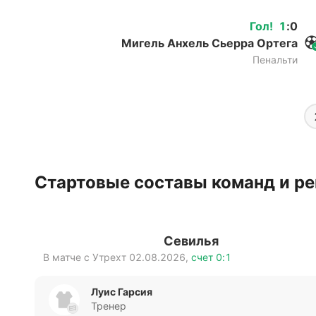
Гол
!
1
:
0
Мигель Анхель Сьерра Ортега
Пенальти
Стартовые составы команд и ре
Севилья
В матче с
Утрехт
02.08.2026
,
счет
0:1
Луис Гарсия
Тренер