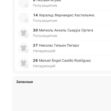
Полузащитник
14
Хе­ральд Фе­рна­ндес Ка­сте­лья­но
Полузащитник
30
Ми­геоль Анхель Сьерра Ортега
Полузащитник
27
Ни­ко­лас Гильен Пегеро
Нападающий
26
Manuel Ángel Castillo Rodríguez
Нападающий
Запасные