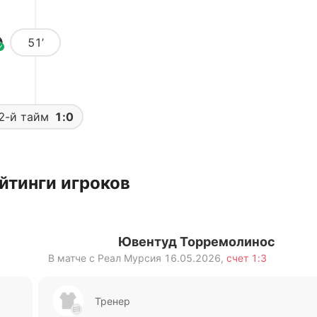
51’
2-й тайм
1:0
йтинги игроков
Ювентуд Торремолинос
В матче с
Реал Мурсия
16.05.2026
,
счет
1:3
Тренер