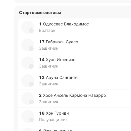
Стартовые составы
1
Оди­ссеас Вла­хо­ди­мос
Вратарь
17
Га­бриэль Суасо
Защитник
14
Хуан Игле­сиас
Защитник
12
Аруна Са­нга­нте
Защитник
2
Хосе Анхель Ка­рмо­на На­ва­рро
Защитник
18
Хон Гуриди
Полузащитник
6
Люсьен Агуме