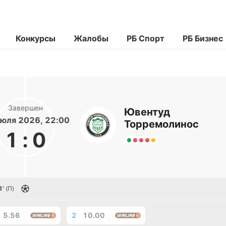
Конкурсы
Жалобы
РБ Спорт
РБ Бизнес
Завершен
Ювентуд
юля 2026, 22:00
Торремолинос
1
:
0
1’
(П)
5.56
2
10.00