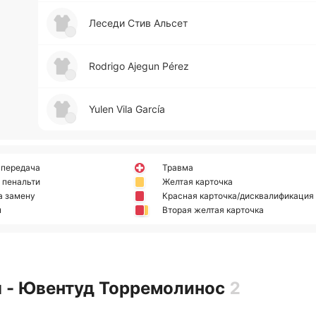
Леседи Стив Альсет
Rodrigo Ajegun Pérez
Yulen Vila García
 передача
Травма
 пенальти
Желтая карточка
а замену
Красная карточка/дисквалификация
н
Вторая желтая карточка
я - Ювентуд Торремолинос
2