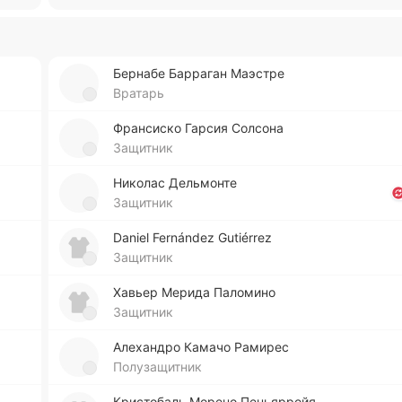
Бе­рна­бе Ба­рра­ган Маэ­стре
Вратарь
Фра­нси­ско Гарсия Со­лсо­на
Защитник
Ни­ко­лас Де­льмо­нте
Защитник
Daniel Fernández Gutiérrez
Защитник
Хавьер Мерида Па­ло­ми­но
Защитник
Але­ха­ндро Камачо Ра­ми­рес
Полузащитник
Кри­сто­баль Морено Пе­нья­рройя