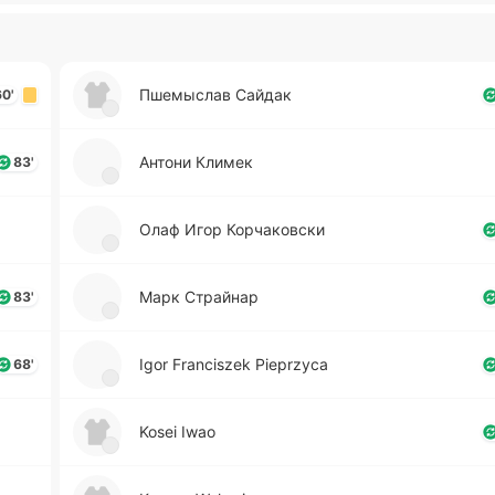
Пше­мы­слав Сайдак
60'
Антони Климек
83'
Олаф Игор Ко­рча­ко­вски
Марк Страй­нар
83'
Igor Franciszek Pieprzyca
68'
Kosei Iwao