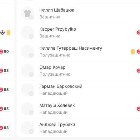
Филип Ша­ба­цюк
Защитник
Kacper Przybyłko
Защитник
Филипе Гу­те­рреш На­си­ме­нту
60'
Полузащитник
Омар Кочар
83'
Полузащитник
Герман Ба­рко­вский
68'
Нападающий
Матеуш Хо­ле­вяк
68'
Нападающий
Анджей Тру­бе­ха
83'
Нападающий