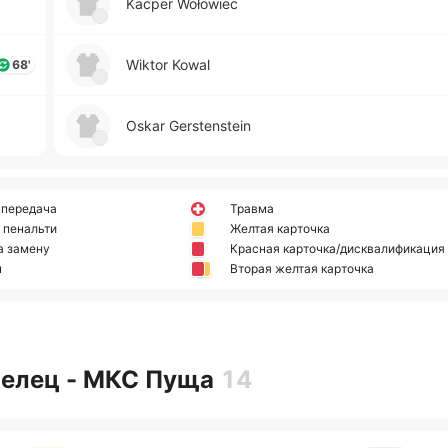
Kacper Wołowiec
Wiktor Kowal
68'
Oskar Gerstenstein
 передача
Травма
 пенальти
Желтая карточка
а замену
Красная карточка/дисквалификация
н
Вторая желтая карточка
Мелец - МКС Пуща
14