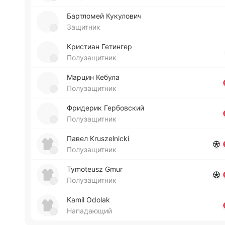
Ба­ртло­мей Ку­ку­ло­вич
Защитник
Кри­стиан Ге­ти­нгер
Полузащитник
Марцин Кебула
Полузащитник
Фри­де­рик Ге­рбо­вский
Полузащитник
Павел Kruszelnicki
Полузащитник
Tymoteusz Gmur
Полузащитник
Kamil Odolak
Нападающий