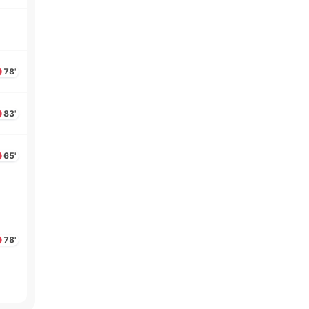
78'
83'
65'
78'