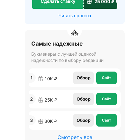
Сделать ставку
25 000 ₽
Читать прогноз
Самые надежные
Букмекеры с лучшей оценкой
надежности по выбору редакции
1
Обзор
Сайт
10К ₽
2
Обзор
Сайт
25К ₽
3
Обзор
Сайт
30К ₽
Смотреть все