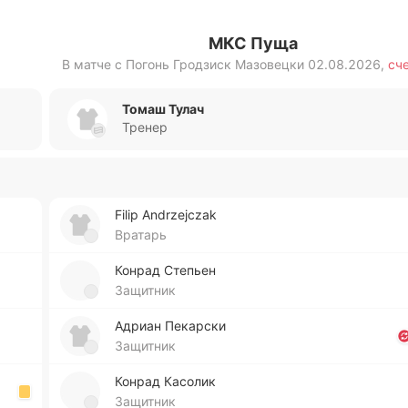
МКС Пуща
В матче с
Погонь Гродзиск Мазовецки
02.08.2026
,
сч
Томаш Тулач
Тренер
Filip Andrzejczak
Вратарь
Конрад Сте­пьен
Защитник
Адриан Пе­ка­рски
Защитник
Конрад Ка­со­лик
Защитник