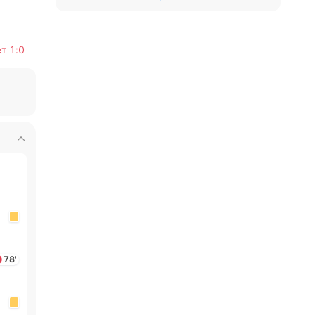
ет
1:0
78'