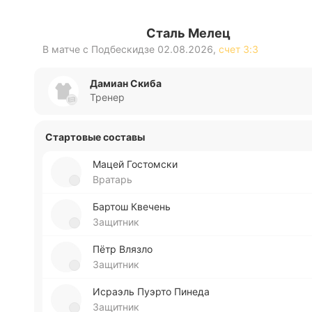
Сталь Мелец
В матче с
Подбескидзе
02.08.2026
,
счет
3:3
Дамиан Скиба
Тренер
Стартовые составы
Мацей Го­сто­мски
Вратарь
Бартош Кве­чень
Защитник
Пётр Влязло
Защитник
Исраэль Пуэрто Пинеда
Защитник