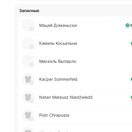
Запасные
Мацей До­ма­ньски
Камиль Ко­сье­льни
Ми­хаэль Вы­па­рло
Kacper Sommerfeld
Natan Mateusz Niedźwiedź
Piotr Chrapusta