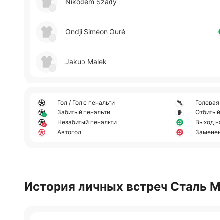
Nikodem Szady
Ondji Siméon Ouré
Jakub Malek
Гол / Гол с пенальти
Голевая
Забитый пенальти
Отбитый
Незабитый пенальти
Выход н
Автогол
Замене
История личных встреч Сталь 