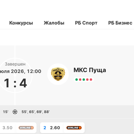
Конкурсы
Жалобы
РБ Спорт
РБ Бизнес
Завершен
МКС Пуща
юля 2026, 12:00
1
:
4
15’
55’
,
65’
,
69’
,
88’
3.50
2
2.60