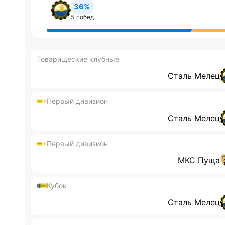
36%
5 побед
Товарищеские клубные
Сталь Мелец
Первый дивизион
Сталь Мелец
Первый дивизион
МКС Пуща
Кубок
Сталь Мелец