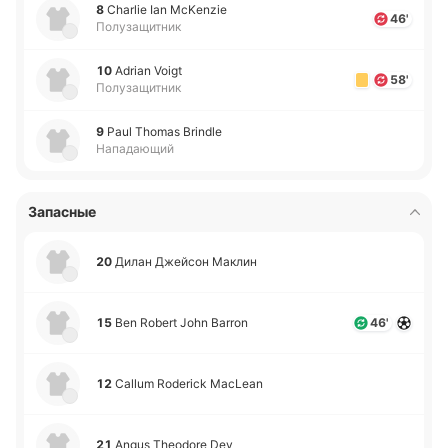
8
Charlie Ian McKenzie
46'
Полузащитник
10
Adrian Voigt
58'
Полузащитник
9
Paul Thomas Brindle
Нападающий
Запасные
20
Дилан Джей­сон Маклин
15
Ben Robert John Barron
46'
12
Callum Roderick MacLean
21
Angus Theodore Dey