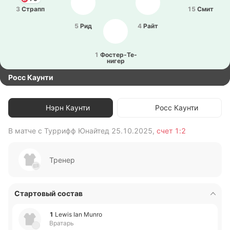
3
Страпп
15
Смит
5
Рид
4
Райт
1
Фо­сте­р-Те­
ни­гер
Росс Каунти
Нэрн Каунти
Росс Каунти
В матче с
Туррифф Юнайтед
25.10.2025
,
счет
1:2
В 
Тренер
Стартовый состав
1
Lewis Ian Munro
Вратарь