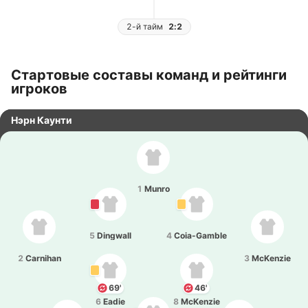
2-й тайм
2:2
Стартовые составы команд и рейтинги
игроков
Нэрн Каунти
1
Munro
5
Dingwall
4
Coia-Gamble
2
Carnihan
3
McKenzie
69'
46'
6
Eadie
8
McKenzie