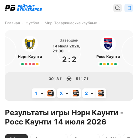
Главная
Футбол
Мир. Товарищеские клубные
Завершен
14 Июля 2026,
21:30
Нэрн Каунти
Росс Каунти
2
:
2
30’
,
81’
51’
,
71’
1
–
X
–
2
–
Результаты игры Нэрн Каунти -
Росс Каунти 14 июля 2026