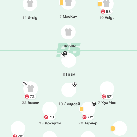
58'
7
MacKay
11
Greig
10
Voigt
9
Brindle
2
9
Грэм
72'
57'
22
Эмсли
7
Хуа Чин
10
Ли­ндсей
79'
72'
23
До­хе­рти
20
Тернер
79'