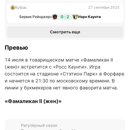
Кубок
27 сентября 2025
0 : 2
Бервик Рейнджерс
Нэрн Каунти
Смотреть еще
Превью
14 июля в товарищеском матче «Фамаликан II
(жен)» встретится с «Росс Каунти». Игра
состоится на стадионе «Стэтион Парк» в Форфаре
и начнется в 21:30 по московскому времени. В
линии у букмекеров нет явного фаворита матча.
«Фамаликан II (жен)»
В последних пяти матчах во всех турнирах
«Фамаликан II (жен)» одержал одну победу, один
Регулярный сезон
раз сыграл вничью и потерпел три поражения.