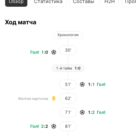
Обзор
Статистика
Составы
H2H
Про
Ход матча
Хронология
30’
Гол
!
1
:
0
1-й тайм
1:0
51’
1
:
1
Гол
!
62’
Желтая карточка
71’
1
:
2
Гол
!
Гол
!
2
:
2
81’