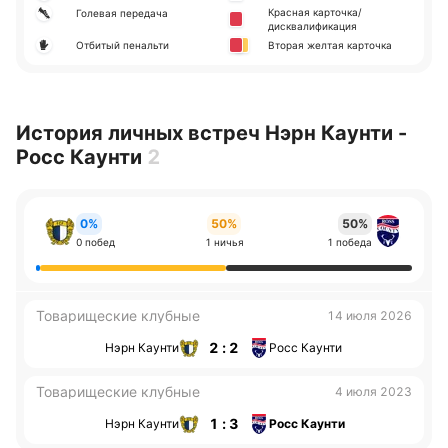
Красная карточка/
Голевая передача
дисквалификация
Отбитый пенальти
Вторая желтая карточка
История личных встреч Нэрн Каунти -
Росс Каунти
2
0%
50%
50%
0 побед
1 ничья
1 победа
Товарищеские клубные
14 июля 2026
2 : 2
Нэрн Каунти
Росс Каунти
Товарищеские клубные
4 июля 2023
1 : 3
Нэрн Каунти
Росс Каунти